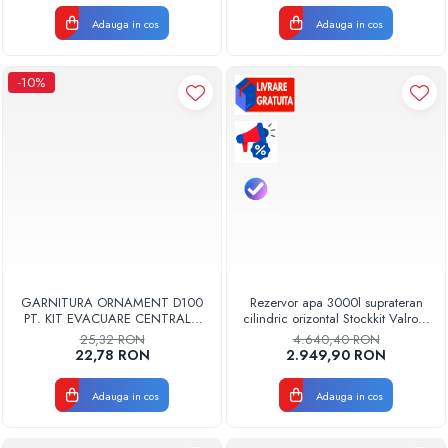
Adauga in cos
Adauga in cos
-10%
GARNITURA ORNAMENT D100
Rezervor apa 3000l suprateran
PT. KIT EVACUARE CENTRALA
cilindric orizontal Stockkit Valrom
FGGE100
49013000001
25,32 RON
4.640,40 RON
22,78 RON
2.949,90 RON
Adauga in cos
Adauga in cos