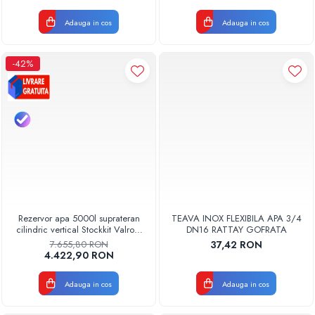
Adauga in cos
Adauga in cos
-42%
Rezervor apa 5000l suprateran
TEAVA INOX FLEXIBILA APA 3/4
cilindric vertical Stockkit Valrom
DN16 RATTAY GOFRATA
49020150000
7.655,80 RON
37,42 RON
4.422,90 RON
Adauga in cos
Adauga in cos