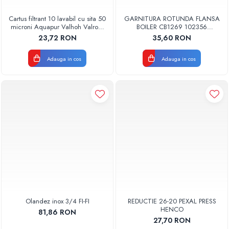
Cartus filtrant 10 lavabil cu sita 50
GARNITURA ROTUNDA FLANSA
microni Aquapur Valhoh Valrom
BOILER CB1269 102356
AQUA07000310050
ORIGINAL TESY
23,72 RON
35,60 RON
Adauga in cos
Adauga in cos
Olandez inox 3/4 FI-FI
REDUCTIE 26-20 PEXAL PRESS
HENCO
81,86 RON
27,70 RON