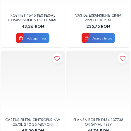
ROBINET 16-16 PEX PEX-AL
VAS DE EXPANSIUNE CIMM
COMPRESIUNE 2153 TIEMME
RP200 10L PLAT
DREPTUNGHIULAR CM9110
43,26 RON
235,75 RON
Adauga in cos
Adauga in cos
CARTUS FILTRU CINTROPUR NW
FLANSA BOILER D134 107736
25/SL 240 25 MICRONI
ORIGINAL TESY
MANSOANE FILTRARE SET 5BUC
69,00 RON
45,76 RON