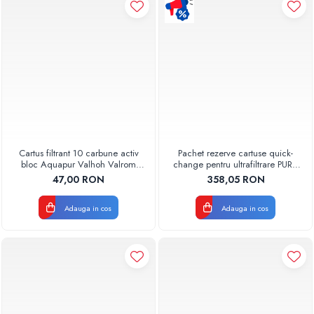
Pompe de caldura
Centrale peleti lemn
Cartus filtrant 10 carbune activ
Pachet rezerve cartuse quick-
bloc Aquapur Valhoh Valrom
change pentru ultrafiltrare PUR4
AQUA07010410000
Aquapur Valhoh Valrom
47,00 RON
358,05 RON
Adauga in cos
Adauga in cos