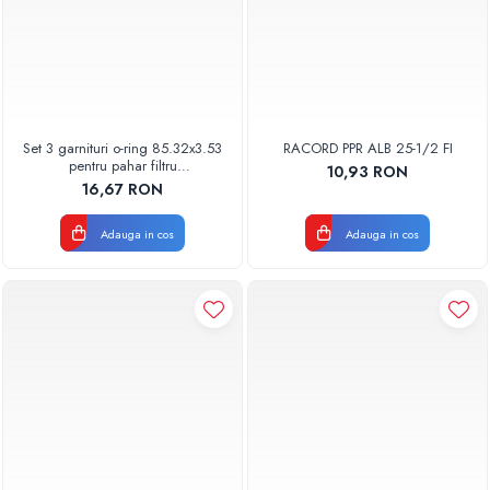
Set 3 garnituri o-ring 85.32x3.53
RACORD PPR ALB 25-1/2 FI
pentru pahar filtru
10,93 RON
AQUA06030000000
16,67 RON
Adauga in cos
Adauga in cos