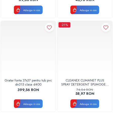
Adauga in cos
Adauga in cos
-21%
Gratar fonta 37x37 pentru tub pvc
CLEANEX CLIMANET PLUS
dn315 clasa d400
SPRAY DETERGENT SPUMOGEN
PENTRU CURATAREA
399,56 RON
74,84 RON
APARATELOR DE AER
58,97 RON
CONDITIONAT
CLINETPLUS0600
Adauga in cos
Adauga in cos