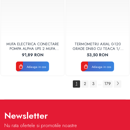
MUFA ELECTRICA CONECTARE
TERMOMETRU AXIAL 0-120
POMPA ALPHA UPS 2 MUFA
GRADE DN80 CU TEACA 1/2
ELECTRICA GRUNDFOS
TB80-100 FIMET
91,89 RON
53,50 RON
Adauga in cos
Adauga in cos
1
2
3
179
...
Newsletter
Nu rata ofertele si promotiile noastre