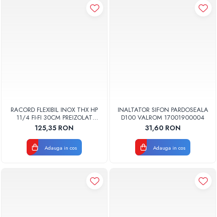
RACORD FLEXIBIL INOX THX HP
INALTATOR SIFON PARDOSEALA
11/4 FI-FI 30CM PREIZOLAT
D100 VALROM 17001900004
PENTRU POMPA DE CALDURA -
125,35 RON
31,60 RON
THX
Adauga in cos
Adauga in cos