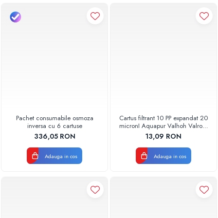
Pachet consumabile osmoza
Cartus filtrant 10 PP expandat 20
inversa cu 6 cartuse
micronI Aquapur Valhoh Valrom
AQUA07000110020
336,05 RON
13,09 RON
Adauga in cos
Adauga in cos