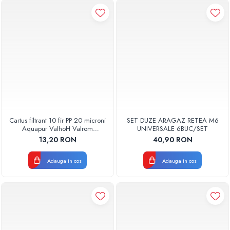
Cartus filtrant 10 fir PP 20 microni
SET DUZE ARAGAZ RETEA M6
Aquapur ValhoH Valrom
UNIVERSALE 6BUC/SET
AQUA07000210020
13,20 RON
40,90 RON
Adauga in cos
Adauga in cos