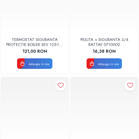
TERMOSTAT SIGURANTA
PIULITA + SIGURANTA 3/4
PROTECTIE BOILER SEV 125-150
RATTAY 0710002
ISEA 46301060 ORIGINAL
121,00 RON
16,38 RON
FERROLI
Adauga in cos
Adauga in cos