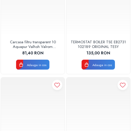
Carcasa filtru transparent 10
TERMOSTAT BOILER TSE EB2731
Aquapur Valhoh Valrom
102189 ORIGINAL TESY
AQUA00110001032
81,40 RON
135,00 RON
Adauga in cos
Adauga in cos