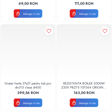
MANSOANE FILTRARE SET 5BUC
1,5M
69,00 RON
111,00 RON
Adauga in cos
Adauga in cos
Gratar fonta 37x37 pentru tub pvc
REZISTENTA BOILER 2000W
dn315 clasa d400
230V P8275 107364 ORIGINAL
TESY
399,56 RON
163,00 RON
Adauga in cos
Adauga in cos