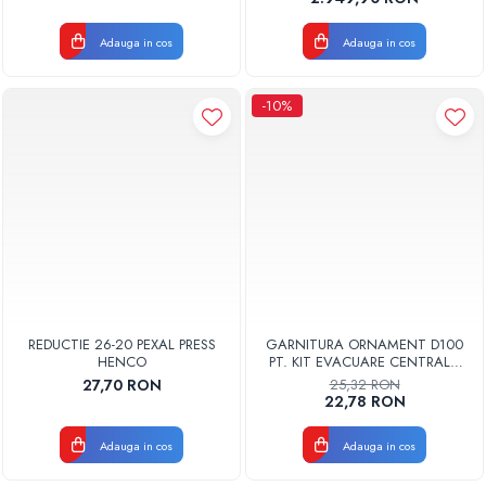
Adauga in cos
Adauga in cos
-10%
REDUCTIE 26-20 PEXAL PRESS
GARNITURA ORNAMENT D100
HENCO
PT. KIT EVACUARE CENTRALA
FGGE100
27,70 RON
25,32 RON
22,78 RON
Adauga in cos
Adauga in cos