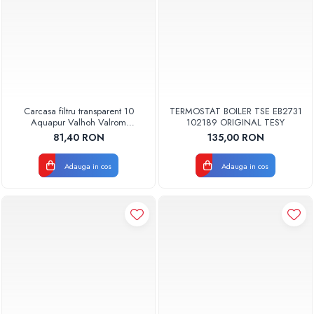
Carcasa filtru transparent 10
TERMOSTAT BOILER TSE EB2731
Aquapur Valhoh Valrom
102189 ORIGINAL TESY
AQUA00110001032
81,40 RON
135,00 RON
Adauga in cos
Adauga in cos