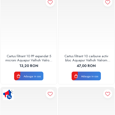
Pompe de caldura
Centrale peleti lemn
Cartus filtrant 10 PP expandat 5
Cartus filtrant 10 carbune activ
microni Aquapur Valhoh Valrom
bloc Aquapur Valhoh Valrom
AQUA07100110005
AQUA07010410000
13,20 RON
47,00 RON
Adauga in cos
Adauga in cos