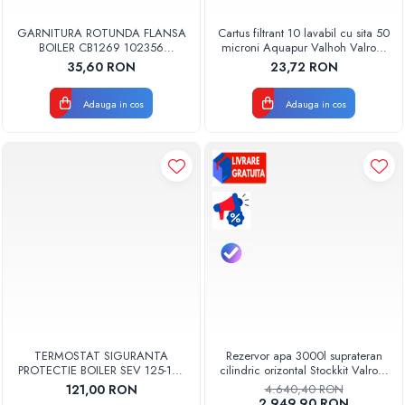
GARNITURA ROTUNDA FLANSA
Cartus filtrant 10 lavabil cu sita 50
BOILER CB1269 102356
microni Aquapur Valhoh Valrom
ORIGINAL TESY
AQUA07000310050
35,60 RON
23,72 RON
Adauga in cos
Adauga in cos
TERMOSTAT SIGURANTA
Rezervor apa 3000l suprateran
PROTECTIE BOILER SEV 125-150
cilindric orizontal Stockkit Valrom
ISEA 46301060 ORIGINAL
49013000001
121,00 RON
4.640,40 RON
FERROLI
2.949,90 RON