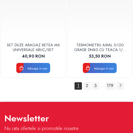
SET DUZE ARAGAZ RETEA M6
TERMOMETRU AXIAL 0-120
UNIVERSALE 6BUC/SET
GRADE DN80 CU TEACA 1/2
TB80-100 FIMET
40,90 RON
53,50 RON
Adauga in cos
Adauga in cos
1
2
3
179
...
Newsletter
Nu rata ofertele si promotiile noastre