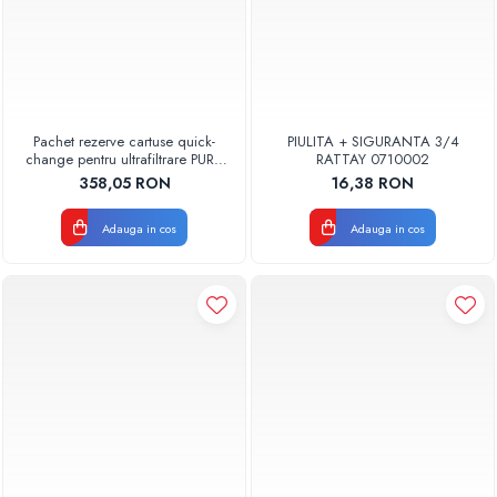
Pachet rezerve cartuse quick-
PIULITA + SIGURANTA 3/4
change pentru ultrafiltrare PUR4
RATTAY 0710002
Aquapur Valhoh Valrom
358,05 RON
16,38 RON
Adauga in cos
Adauga in cos