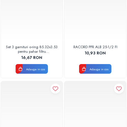
Set 3 garnituri o-ring 85.32x3.53
RACORD PPR ALB 25-1/2 FI
pentru pahar filtru
10,93 RON
AQUA06030000000
16,67 RON
Adauga in cos
Adauga in cos