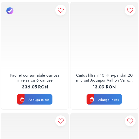
Pachet consumabile osmoza
Cartus filtrant 10 PP expandat 20
inversa cu 6 cartuse
micronI Aquapur Valhoh Valrom
AQUA07000110020
336,05 RON
13,09 RON
Adauga in cos
Adauga in cos