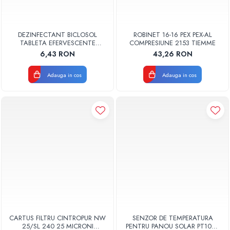
DEZINFECTANT BICLOSOL
ROBINET 16-16 PEX PEX-AL
TABLETA EFERVESCENTE
COMPRESIUNE 2153 TIEMME
CLORAMINA TABLETA CLOR 10
6,43 RON
43,26 RON
BUC
Adauga in cos
Adauga in cos
CARTUS FILTRU CINTROPUR NW
SENZOR DE TEMPERATURA
25/SL 240 25 MICRONI
PENTRU PANOU SOLAR PT1000