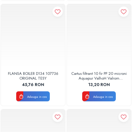
FLANSA BOILER D134 107736
Cartus filtrant 10 fir PP 20 microni
ORIGINAL TESY
Aquapur ValhoH Valrom
AQUA07000210020
45,76 RON
13,20 RON
Adauga in cos
Adauga in cos