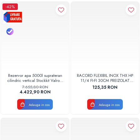
-42%
Rezervor apa 5000l suprateran
RACORD FLEXIBIL INOX THX HP
cilindric vertical Stockkit Valrom
11/4 FI-FI 30CM PREIZOLAT
49020150000
PENTRU POMPA DE CALDURA -
7.655,80 RON
125,35 RON
THX
4.422,90 RON
Adauga in cos
Adauga in cos