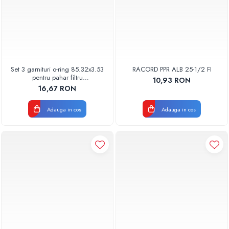
Set 3 garnituri o-ring 85.32x3.53
RACORD PPR ALB 25-1/2 FI
pentru pahar filtru
10,93 RON
AQUA06030000000
16,67 RON
Adauga in cos
Adauga in cos