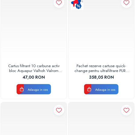
Pompe de caldura
Centrale peleti lemn
Cartus filtrant 10 carbune activ
Pachet rezerve cartuse quick-
bloc Aquapur Valhoh Valrom
change pentru ultrafiltrare PUR4
AQUA07010410000
Aquapur Valhoh Valrom
47,00 RON
358,05 RON
Adauga in cos
Adauga in cos