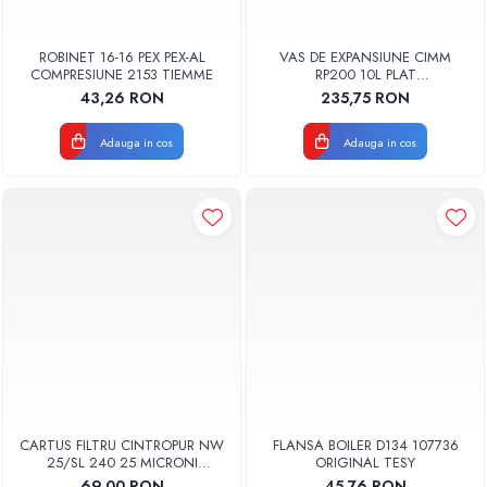
ROBINET 16-16 PEX PEX-AL
VAS DE EXPANSIUNE CIMM
COMPRESIUNE 2153 TIEMME
RP200 10L PLAT
DREPTUNGHIULAR CM9110
43,26 RON
235,75 RON
Adauga in cos
Adauga in cos
CARTUS FILTRU CINTROPUR NW
FLANSA BOILER D134 107736
25/SL 240 25 MICRONI
ORIGINAL TESY
MANSOANE FILTRARE SET 5BUC
69,00 RON
45,76 RON