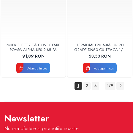
MUFA ELECTRICA CONECTARE
TERMOMETRU AXIAL 0-120
POMPA ALPHA UPS 2 MUFA
GRADE DN80 CU TEACA 1/2
ELECTRICA GRUNDFOS
TB80-100 FIMET
91,89 RON
53,50 RON
Adauga in cos
Adauga in cos
1
2
3
179
...
Newsletter
Nu rata ofertele si promotiile noastre