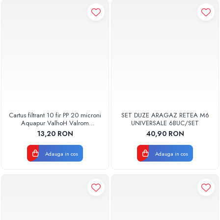
Cartus filtrant 10 fir PP 20 microni
SET DUZE ARAGAZ RETEA M6
Aquapur ValhoH Valrom
UNIVERSALE 6BUC/SET
AQUA07000210020
13,20 RON
40,90 RON
Adauga in cos
Adauga in cos