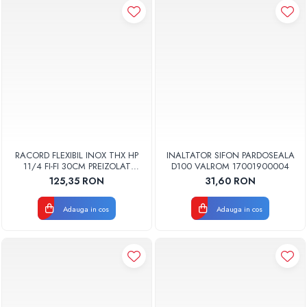
RACORD FLEXIBIL INOX THX HP
INALTATOR SIFON PARDOSEALA
11/4 FI-FI 30CM PREIZOLAT
D100 VALROM 17001900004
PENTRU POMPA DE CALDURA -
125,35 RON
31,60 RON
THX
Adauga in cos
Adauga in cos