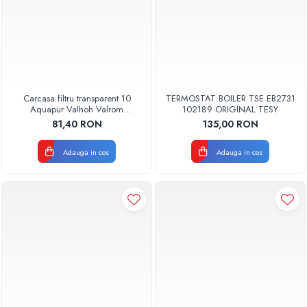
Carcasa filtru transparent 10
TERMOSTAT BOILER TSE EB2731
Aquapur Valhoh Valrom
102189 ORIGINAL TESY
AQUA00110001032
81,40 RON
135,00 RON
Adauga in cos
Adauga in cos