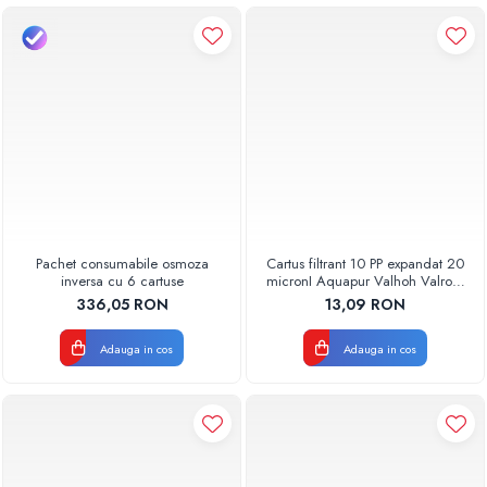
Pachet consumabile osmoza
Cartus filtrant 10 PP expandat 20
inversa cu 6 cartuse
micronI Aquapur Valhoh Valrom
AQUA07000110020
336,05 RON
13,09 RON
Adauga in cos
Adauga in cos