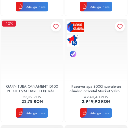
Adauga in cos
Adauga in cos
-10%
GARNITURA ORNAMENT D100
Rezervor apa 3000l suprateran
PT. KIT EVACUARE CENTRALA
cilindric orizontal Stockkit Valrom
FGGE100
49013000001
25,32 RON
4.640,40 RON
22,78 RON
2.949,90 RON
Adauga in cos
Adauga in cos