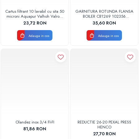
Cartus filtrant 10 lavabil cu sita 50
GARNITURA ROTUNDA FLANSA
microni Aquapur Valhoh Valrom
BOILER CB1269 102356
AQUA07000310050
ORIGINAL TESY
23,72 RON
35,60 RON
Adauga in cos
Adauga in cos
Olandez inox 3/4 FI-FI
REDUCTIE 26-20 PEXAL PRESS
HENCO
81,86 RON
27,70 RON