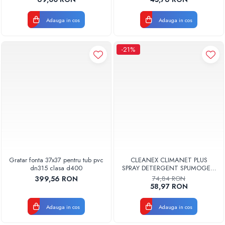
Adauga in cos
Adauga in cos
-21%
Gratar fonta 37x37 pentru tub pvc
CLEANEX CLIMANET PLUS
dn315 clasa d400
SPRAY DETERGENT SPUMOGEN
PENTRU CURATAREA
399,56 RON
74,84 RON
APARATELOR DE AER
58,97 RON
CONDITIONAT
CLINETPLUS0600
Adauga in cos
Adauga in cos