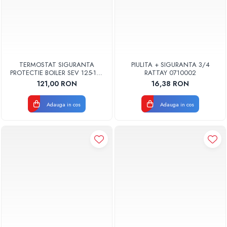
TERMOSTAT SIGURANTA
PIULITA + SIGURANTA 3/4
PROTECTIE BOILER SEV 125-150
RATTAY 0710002
ISEA 46301060 ORIGINAL
121,00 RON
16,38 RON
FERROLI
Adauga in cos
Adauga in cos