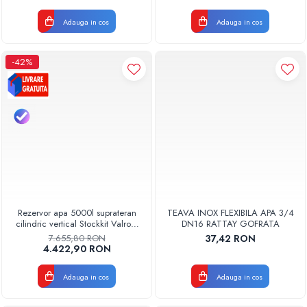
Adauga in cos
Adauga in cos
-42%
Rezervor apa 5000l suprateran
TEAVA INOX FLEXIBILA APA 3/4
cilindric vertical Stockkit Valrom
DN16 RATTAY GOFRATA
49020150000
7.655,80 RON
37,42 RON
4.422,90 RON
Adauga in cos
Adauga in cos