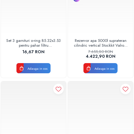
Set 3 garnituri o-ring 85.32x3.53
Rezervor apa 5000l suprateran
pentru pahar filtru
cilindric vertical Stockkit Valrom
AQUA06030000000
49020150000
16,67 RON
7.655,80 RON
4.422,90 RON
Adauga in cos
Adauga in cos