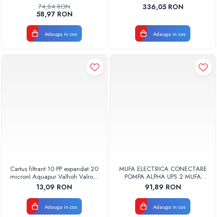
PENTRU CURATAREA
74,84 RON
336,05 RON
APARATELOR DE AER
58,97 RON
CONDITIONAT
CLINETPLUS0600
Adauga in cos
Adauga in cos
Cartus filtrant 10 PP expandat 20
MUFA ELECTRICA CONECTARE
micronI Aquapur Valhoh Valrom
POMPA ALPHA UPS 2 MUFA
AQUA07000110020
ELECTRICA GRUNDFOS
13,09 RON
91,89 RON
Adauga in cos
Adauga in cos