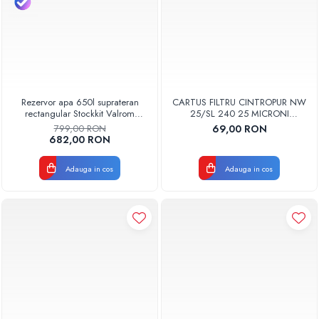
Rezervor apa 650l suprateran
CARTUS FILTRU CINTROPUR NW
rectangular Stockkit Valrom
25/SL 240 25 MICRONI
49030650001
MANSOANE FILTRARE SET 5BUC
799,00 RON
69,00 RON
682,00 RON
Adauga in cos
Adauga in cos