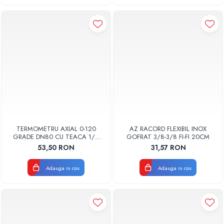
TERMOMETRU AXIAL 0-120
AZ RACORD FLEXIBIL INOX
GRADE DN80 CU TEACA 1/2
GOFRAT 3/8-3/8 FI-FI 20CM
TB80-100 FIMET
53,50 RON
31,57 RON
Adauga in cos
Adauga in cos