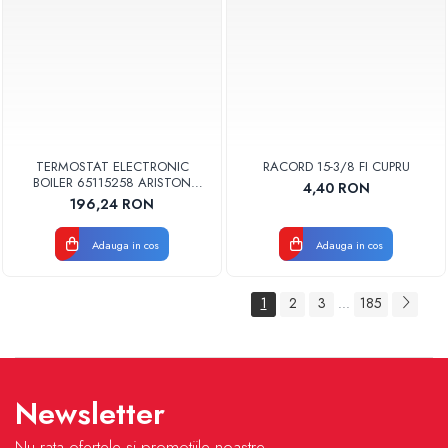
TERMOSTAT ELECTRONIC
RACORD 15-3/8 FI CUPRU
BOILER 65115258 ARISTON
4,40 RON
ORIGINAL
196,24 RON
Adauga in cos
Adauga in cos
1
2
3
185
...
Newsletter
Nu rata ofertele si promotiile noastre