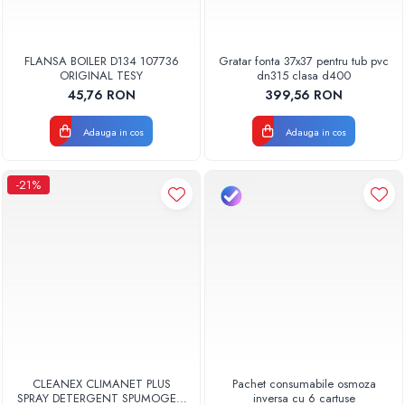
FLANSA BOILER D134 107736
Gratar fonta 37x37 pentru tub pvc
ORIGINAL TESY
dn315 clasa d400
45,76 RON
399,56 RON
Adauga in cos
Adauga in cos
-21%
CLEANEX CLIMANET PLUS
Pachet consumabile osmoza
SPRAY DETERGENT SPUMOGEN
inversa cu 6 cartuse