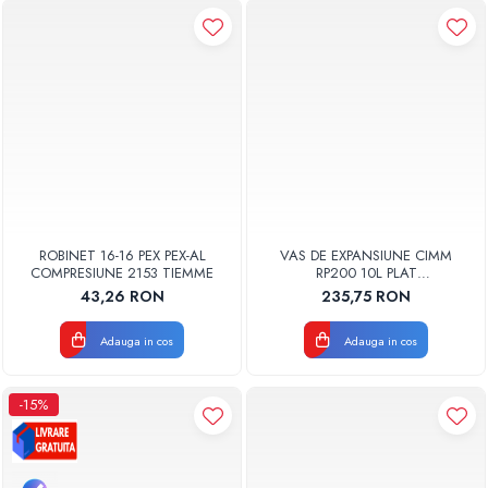
ROBINET 16-16 PEX PEX-AL
VAS DE EXPANSIUNE CIMM
COMPRESIUNE 2153 TIEMME
RP200 10L PLAT
DREPTUNGHIULAR CM9110
43,26 RON
235,75 RON
Adauga in cos
Adauga in cos
-15%