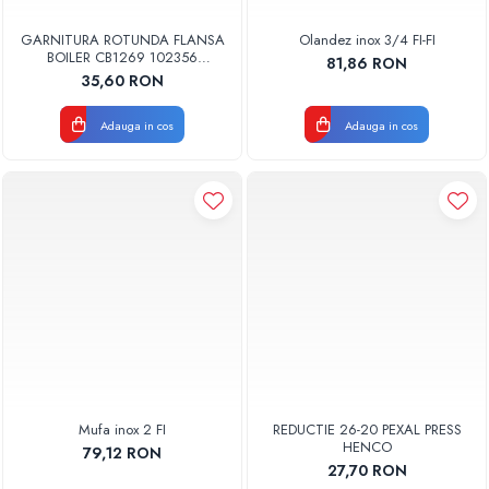
GARNITURA ROTUNDA FLANSA
Olandez inox 3/4 FI-FI
BOILER CB1269 102356
81,86 RON
ORIGINAL TESY
35,60 RON
Adauga in cos
Adauga in cos
Mufa inox 2 FI
REDUCTIE 26-20 PEXAL PRESS
HENCO
79,12 RON
27,70 RON