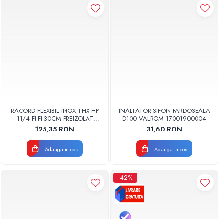
RACORD FLEXIBIL INOX THX HP
INALTATOR SIFON PARDOSEALA
11/4 FI-FI 30CM PREIZOLAT
D100 VALROM 17001900004
PENTRU POMPA DE CALDURA -
125,35 RON
31,60 RON
THX
Adauga in cos
Adauga in cos
-42%