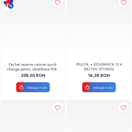
Pompe de caldura
Centrale peleti lemn
Pachet rezerve cartuse quick-
PIULITA + SIGURANTA 3/4
change pentru ultrafiltrare PUR4
RATTAY 0710002
Aquapur Valhoh Valrom
358,05 RON
16,38 RON
Adauga in cos
Adauga in cos