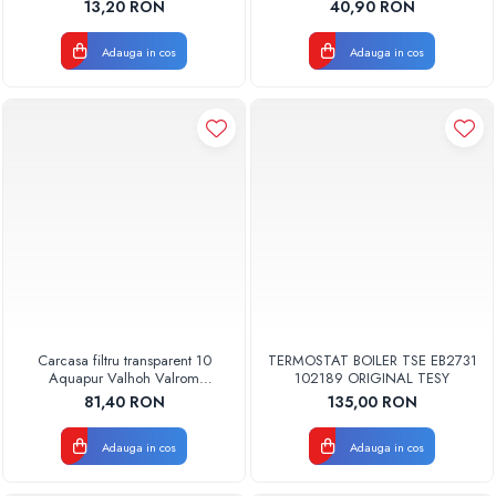
AQUA07000210020
13,20 RON
40,90 RON
Adauga in cos
Adauga in cos
Carcasa filtru transparent 10
TERMOSTAT BOILER TSE EB2731
Aquapur Valhoh Valrom
102189 ORIGINAL TESY
AQUA00110001032
81,40 RON
135,00 RON
Adauga in cos
Adauga in cos