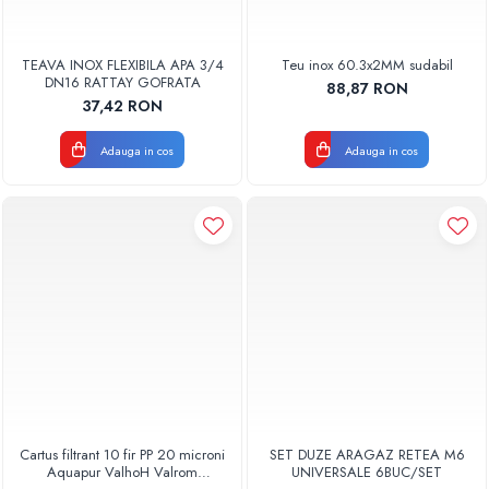
TEAVA INOX FLEXIBILA APA 3/4
Teu inox 60.3x2MM sudabil
DN16 RATTAY GOFRATA
88,87 RON
37,42 RON
Adauga in cos
Adauga in cos
Cartus filtrant 10 fir PP 20 microni
SET DUZE ARAGAZ RETEA M6
Aquapur ValhoH Valrom
UNIVERSALE 6BUC/SET