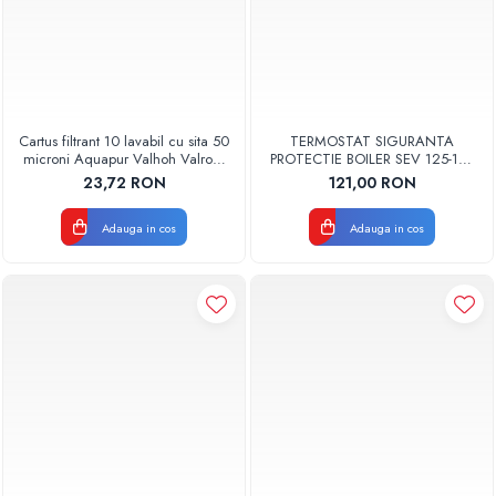
Cartus filtrant 10 lavabil cu sita 50
TERMOSTAT SIGURANTA
microni Aquapur Valhoh Valrom
PROTECTIE BOILER SEV 125-150
AQUA07000310050
ISEA 46301060 ORIGINAL
23,72 RON
121,00 RON
FERROLI
Adauga in cos
Adauga in cos