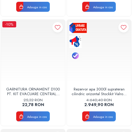
Adauga in cos
Adauga in cos
-10%
GARNITURA ORNAMENT D100
Rezervor apa 3000l suprateran
PT. KIT EVACUARE CENTRALA
cilindric orizontal Stockkit Valrom
FGGE100
49013000001
25,32 RON
4.640,40 RON
22,78 RON
2.949,90 RON
Adauga in cos
Adauga in cos