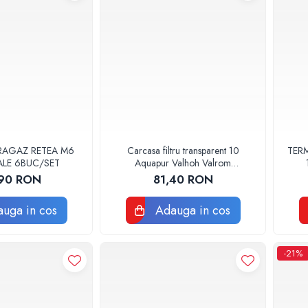
RAGAZ RETEA M6
Carcasa filtru transparent 10
TERM
ALE 6BUC/SET
Aquapur Valhoh Valrom
AQUA00110001032
90 RON
81,40 RON
uga in cos
Adauga in cos
-21%