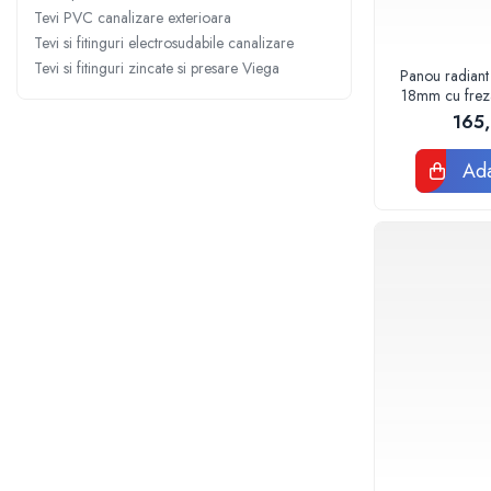
Sterilizatoare UV
Tevi PVC canalizare exterioara
Tevi si fitinguri electrosudabile canalizare
Accesorii consumabile sterilizator
Tevi si fitinguri zincate si presare Viega
UV
Panou radiant
18mm cu frezar
Carcase Filtre apa
120
165
Accesorii consumabile
dedurizatoare apa
Ada
Incalzire in pardoseala
Accesorii incalzire in pardoseala
Automatizare incalzire in
pardoseala
Kituri incalzire in pardoseala
Cutie distribuitor incalzire in
pardoseala
Distribuitoare incalzire pardoseala
Grup amestec si pompare incalzire
pardoseala