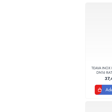
Baterii sanitare
Accesorii baterii
Baterii bucatarie
Baterii lavoar
Baterii cada si dus
Seturi baterii baie
Para palarii furtune de dus
Baterii bideu
Baterii pisoar
Chiuvete si lavoare
TEAVA INOX 
DN16 RA
Lavoare baie
37,
Chiuvete Bucatarie
Accesorii chiuvete si lavoare
Ada
Obiecte sanitare persoane cu
dizabilitati
Baterii sanitare