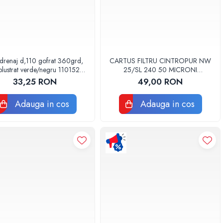
drenaj d,110 gofrat 360grd,
CARTUS FILTRU CINTROPUR NW
lustrat verde/negru 110152
25/SL 240 50 MICRONI
Drainkit
MANSOANE FILTRARE SET 5BUC
33,25 RON
49,00 RON
Adauga in cos
Adauga in cos