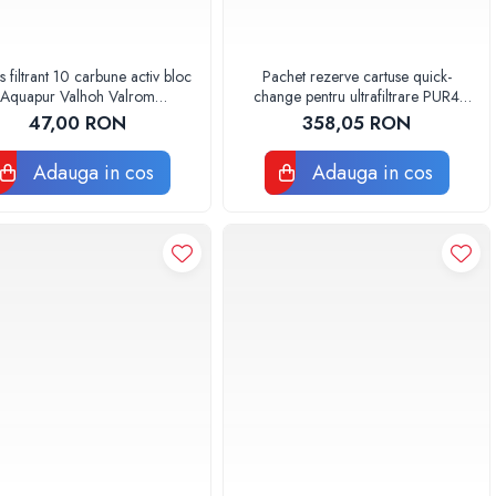
s filtrant 10 carbune activ bloc
Pachet rezerve cartuse quick-
Aquapur Valhoh Valrom
change pentru ultrafiltrare PUR4
AQUA07010410000
Aquapur Valhoh Valrom
47,00 RON
358,05 RON
Adauga in cos
Adauga in cos