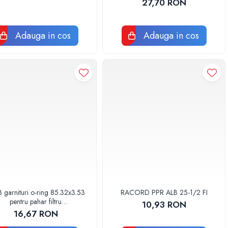
27,70 RON
Adauga in cos
Adauga in cos
3 garnituri o-ring 85.32x3.53
RACORD PPR ALB 25-1/2 FI
pentru pahar filtru
10,93 RON
AQUA06030000000
16,67 RON