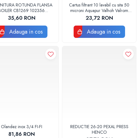
NITURA ROTUNDA FLANSA
Cartus filtrant 10 lavabil cu sita 50
BOILER CB1269 102356
microni Aquapur Valhoh Valrom
ORIGINAL TESY
AQUA07000310050
35,60 RON
23,72 RON
Adauga in cos
Adauga in cos
Olandez inox 3/4 FI-FI
REDUCTIE 26-20 PEXAL PRESS
HENCO
81,86 RON