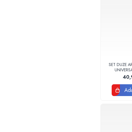
Accesorii
Vase WC
Rezervoare incastrate
Rezervoare, rame WC incastrate si
clapete
Rezervoare si rame incastrate
Clapete rezervoare si accesorii
Climatizare
Ventiloconvectoare
SET DUZE A
UNIVERS
Ventiloconvectoare
40,
Termostate Accesorii Ventiloconvectoare
Aere conditionate
Ada
Aer conditionat Monosplit
Aer conditionat Multisplit
Accesorii aer conditionat si ventilatie
Aer conditionat portabil
Filtrare aer