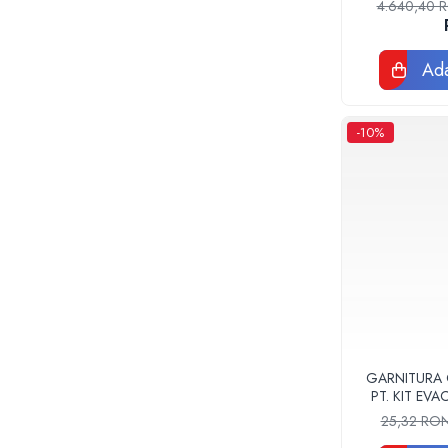
Tevi si fitinguri negre pentru gaz sau
4.640,40
instalatii termice
Tevi pex, multistrat pexal, pert
Ada
Coturi, teuri, mufe, prelungitoare fitinguri
alama
Fitinguri: PPSU, Pex, Pexal, Multistrat
-10%
Tevi Cupru Fitinguri Cupru Accesorii
lipire
Fose Septice, Separatoare de
Grasimi
Pompe si Vase Expansiune
Pompe recirculare incalzire si apa calda
Pompe si Hidrofoare
Piese Pompe si Hidrofoare
Vase expansiune
Pompe Submersibile
GARNITURA
PT. KIT EV
Pompe ape uzate
F
25,32 RO
Canalizare interioara si exterioara