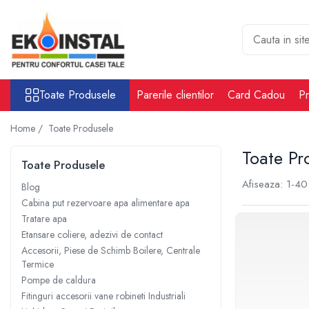
Toate Produsele
Cabina put rezervoare apa alimentare
apa
Toate Produsele
Parerile clientilor
Card Cadou
Pr
Rezervoare Stocare apa Valpurio
Camin pentru put de apa
Home /
Toate Produsele
Rezervoare de apă potabilă și
Toate Pr
pluvială, bazine pentru stocare și
Toate Produsele
irigații
Afiseaza:
1-
40
Sisteme-Rezervoare ioni argint
Blog
Cabina put rezervoare apa alimentare apa
Accesorii cabine put rezervoare
Tratare apa
apa
Etansare coliere, adezivi de contact
Tratare apa
Accesorii, Piese de Schimb Boilere, Centrale
Accesorii Filtre apa
Termice
Accesorii Statii osmoza
Pompe de caldura
Fitinguri accesorii vane robineti Industriali
Statii osmoza industriale