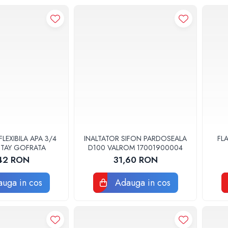
FLEXIBILA APA 3/4
INALTATOR SIFON PARDOSEALA
FL
TTAY GOFRATA
D100 VALROM 17001900004
42 RON
31,60 RON
uga in cos
Adauga in cos