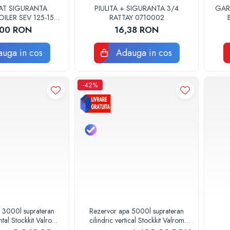
AT SIGURANTA
PIULITA + SIGURANTA 3/4
GAR
ILER SEV 125-150
RATTAY 0710002
1060 ORIGINAL
,00 RON
16,38 RON
ERROLI
uga in cos
Adauga in cos
-42%
 3000l suprateran
Rezervor apa 5000l suprateran
ontal Stockkit Valrom
cilindric vertical Stockkit Valrom
13000001
49020150000