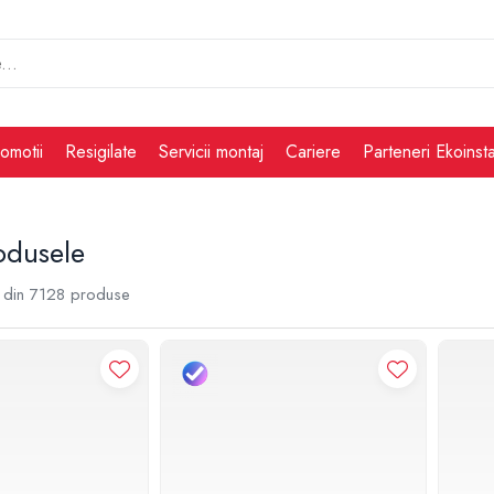
omotii
Resigilate
Servicii montaj
Cariere
Parteneri Ekoinsta
odusele
din
7128
produse