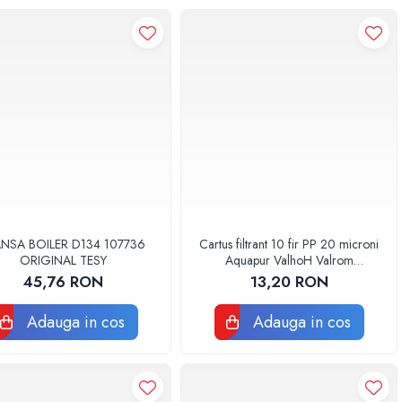
ANSA BOILER D134 107736
Cartus filtrant 10 fir PP 20 microni
ORIGINAL TESY
Aquapur ValhoH Valrom
AQUA07000210020
45,76 RON
13,20 RON
Adauga in cos
Adauga in cos