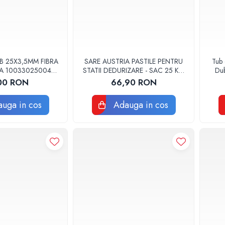
B 25X3,5MM FIBRA
SARE AUSTRIA PASTILE PENTRU
Tub 
A 10033025004
STATII DEDURIZARE - SAC 25 KG
Dub
HERM VALROM
COD 01
00 RON
66,90 RON
uga in cos
Adauga in cos