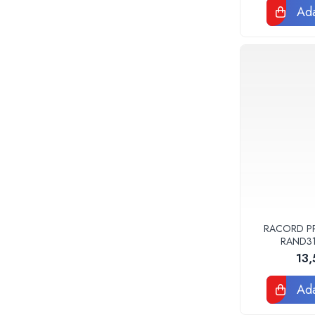
Teava corugata si fitinguri pentru
Ada
canalizare
Capace si sifoane canalizare
Fitinguri PP canalizare interioara
Camin canalizare, vizitare, inspectie
Accesorii consumabile fose septice,
separatoare de grasimi
Camine apometru si apometre
rezidentiale
Obiecte Sanitare
Vase rezervoare pentru WC si
accesorii
Rigole dus, sifoane, pardoseala
RACORD PPR
Sifon pardoseala si de terasa
RAND3
13
Sifon cada si cadita de dus
Sifon masina de spalat rufe sau vase
Ada
Rigola de dus
Seturi mobilier baie