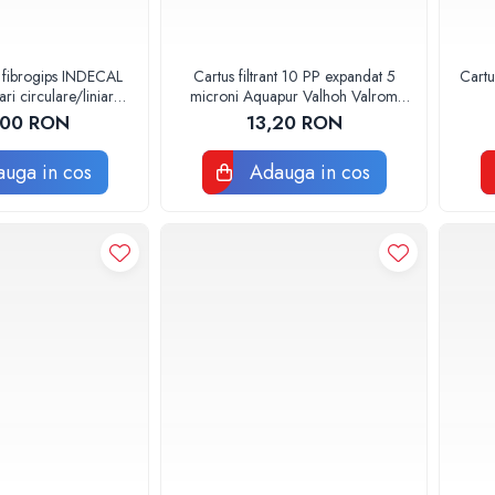
 fibrogips INDECAL
Cartus filtrant 10 PP expandat 5
Cartu
i circulare/liniare
microni Aquapur Valhoh Valrom
0x600mm
AQUA07100110005
,00 RON
13,20 RON
uga in cos
Adauga in cos