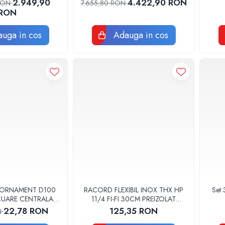
2.949,90
4.422,90 RON
 RON
7.655,80 RON
RON
uga in cos
Adauga in cos
 ORNAMENT D100
RACORD FLEXIBIL INOX THX HP
Set 
ACUARE CENTRALA
11/4 FI-FI 30CM PREIZOLAT
GGE100
PENTRU POMPA DE CALDURA -
22,78 RON
125,35 RON
N
THX