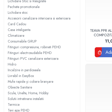
Lichidare Stoc si Resigilate
Sisteme filtrare apa Debite Mari
Pachete promotionale
Lichidare stoc
Sisteme filtrare apa In Trepte
Accesorii canalizare interioara si exterioara
Consumabile Statii medii filtrante
Card Cadou
Consumabile Statii osmoza
Casa inteligenta
TEAVA PPR AL
COMPOZIT
Climatizare
Statii filtrare apa cu medii filtrante
VALDUOT
11,
Consumabile GRUP
Statii si Sisteme dezinfectie apa
Fitinguri compresiune, robineti PEHD
Dedurizatoare Apa
Ada
Fitinguri electrosudabile PEHD
Fitinguri PVC canalizare exterioara
Osmoza inversa rezidential
Hidro
Accesorii consumabile osmoza
Incalzire in pardoseala
inversa
Livrabil in EasyBox
Ultrafiltrare recomandat pentru
Mufe rapide și coliere branșare
apa de retea
Obiecte Sanitare
Cartuse si Filtre filtrare apa
Scule, Unelte, Home, Hobby
Solutii intretinere instalatii
Echipamente HORECA
Termice
Filtre apa cu purjare
Tevi apa PEHD