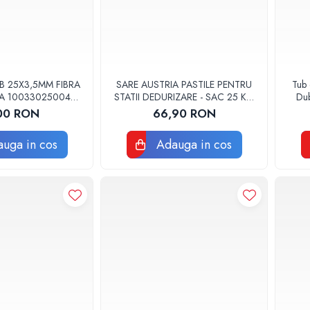
B 25X3,5MM FIBRA
SARE AUSTRIA PASTILE PENTRU
Tub 
A 10033025004
STATII DEDURIZARE - SAC 25 KG
Dub
HERM VALROM
COD 01
00 RON
66,90 RON
uga in cos
Adauga in cos