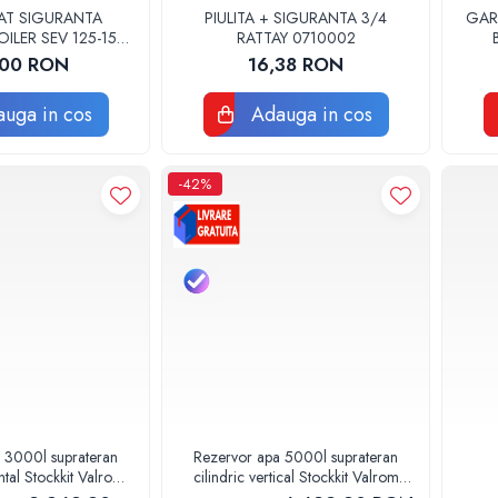
AT SIGURANTA
PIULITA + SIGURANTA 3/4
GAR
ILER SEV 125-150
RATTAY 0710002
1060 ORIGINAL
,00 RON
16,38 RON
ERROLI
uga in cos
Adauga in cos
-42%
 3000l suprateran
Rezervor apa 5000l suprateran
ontal Stockkit Valrom
cilindric vertical Stockkit Valrom
13000001
49020150000