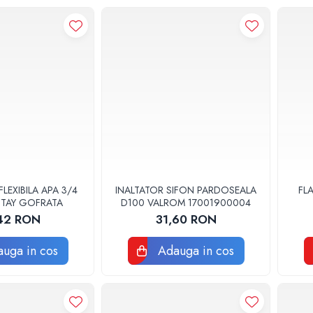
FLEXIBILA APA 3/4
INALTATOR SIFON PARDOSEALA
FL
TTAY GOFRATA
D100 VALROM 17001900004
42 RON
31,60 RON
uga in cos
Adauga in cos