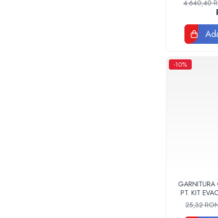
Tevi si fitinguri negre pentru gaz sau
4.640,40
instalatii termice
Tevi pex, multistrat pexal, pert
Ada
Coturi, teuri, mufe, prelungitoare fitinguri
alama
Fitinguri: PPSU, Pex, Pexal, Multistrat
-10%
Tevi Cupru Fitinguri Cupru Accesorii
lipire
Fose Septice, Separatoare de
Grasimi
Pompe si Vase Expansiune
Pompe recirculare incalzire si apa calda
Pompe si Hidrofoare
Piese Pompe si Hidrofoare
Vase expansiune
Pompe Submersibile
GARNITURA
PT. KIT EV
Pompe ape uzate
F
25,32 RO
Canalizare interioara si exterioara