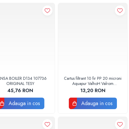
ANSA BOILER D134 107736
Cartus filtrant 10 fir PP 20 microni
ORIGINAL TESY
Aquapur ValhoH Valrom
AQUA07000210020
45,76 RON
13,20 RON
Adauga in cos
Adauga in cos