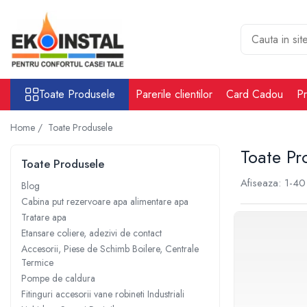
Toate Produsele
Cabina put rezervoare apa alimentare
apa
Toate Produsele
Parerile clientilor
Card Cadou
Pr
Rezervoare Stocare apa Valpurio
Camin pentru put de apa
Home /
Toate Produsele
Rezervoare de apă potabilă și
Toate Pr
pluvială, bazine pentru stocare și
Toate Produsele
irigații
Afiseaza:
1-
40
Sisteme-Rezervoare ioni argint
Blog
Cabina put rezervoare apa alimentare apa
Accesorii cabine put rezervoare
Tratare apa
apa
Etansare coliere, adezivi de contact
Tratare apa
Accesorii, Piese de Schimb Boilere, Centrale
Accesorii Filtre apa
Termice
Accesorii Statii osmoza
Pompe de caldura
Fitinguri accesorii vane robineti Industriali
Statii osmoza industriale