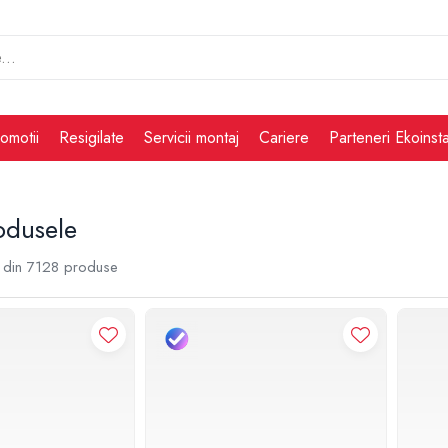
omotii
Resigilate
Servicii montaj
Cariere
Parteneri Ekoinsta
odusele
din
7128
produse