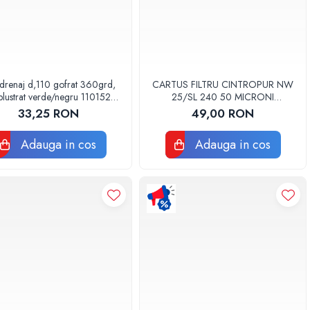
drenaj d,110 gofrat 360grd,
CARTUS FILTRU CINTROPUR NW
lustrat verde/negru 110152
25/SL 240 50 MICRONI
Drainkit
MANSOANE FILTRARE SET 5BUC
33,25 RON
49,00 RON
Adauga in cos
Adauga in cos