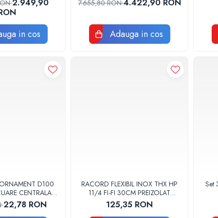
2.949,90
4.422,90 RON
 RON
7.655,80 RON
RON
uga in cos
Adauga in cos
 ORNAMENT D100
RACORD FLEXIBIL INOX THX HP
Set 
ACUARE CENTRALA
11/4 FI-FI 30CM PREIZOLAT
GGE100
PENTRU POMPA DE CALDURA -
22,78 RON
125,35 RON
N
THX