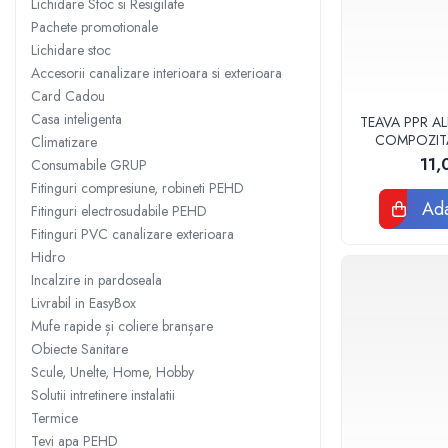
Lichidare Stoc si Resigilate
Sisteme filtrare apa Debite Mari
Pachete promotionale
Lichidare stoc
Sisteme filtrare apa In Trepte
Accesorii canalizare interioara si exterioara
Consumabile Statii medii filtrante
Card Cadou
Consumabile Statii osmoza
Casa inteligenta
TEAVA PPR AL
COMPOZIT
Climatizare
Statii filtrare apa cu medii filtrante
VALDUOT
11,
Consumabile GRUP
Statii si Sisteme dezinfectie apa
Fitinguri compresiune, robineti PEHD
Dedurizatoare Apa
Ada
Fitinguri electrosudabile PEHD
Fitinguri PVC canalizare exterioara
Osmoza inversa rezidential
Hidro
Accesorii consumabile osmoza
Incalzire in pardoseala
inversa
Livrabil in EasyBox
Ultrafiltrare recomandat pentru
Mufe rapide și coliere branșare
apa de retea
Obiecte Sanitare
Cartuse si Filtre filtrare apa
Scule, Unelte, Home, Hobby
Solutii intretinere instalatii
Echipamente HORECA
Termice
Filtre apa cu purjare
Tevi apa PEHD