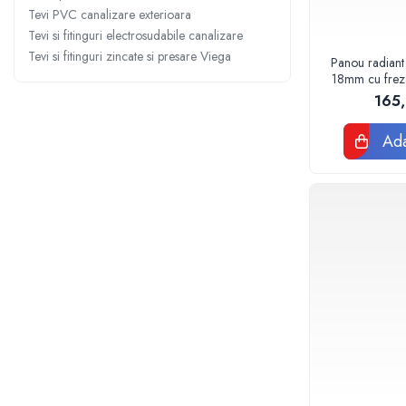
Sterilizatoare UV
Tevi PVC canalizare exterioara
Tevi si fitinguri electrosudabile canalizare
Accesorii consumabile sterilizator
Tevi si fitinguri zincate si presare Viega
UV
Panou radiant
18mm cu frezar
Carcase Filtre apa
120
165
Accesorii consumabile
dedurizatoare apa
Ada
Incalzire in pardoseala
Accesorii incalzire in pardoseala
Automatizare incalzire in
pardoseala
Kituri incalzire in pardoseala
Cutie distribuitor incalzire in
pardoseala
Distribuitoare incalzire pardoseala
Grup amestec si pompare incalzire
pardoseala