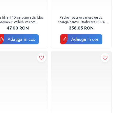
s filtrant 10 carbune activ bloc
Pachet rezerve cartuse quick-
Aquapur Valhoh Valrom
change pentru ultrafiltrare PUR4
AQUA07010410000
Aquapur Valhoh Valrom
47,00 RON
358,05 RON
Adauga in cos
Adauga in cos