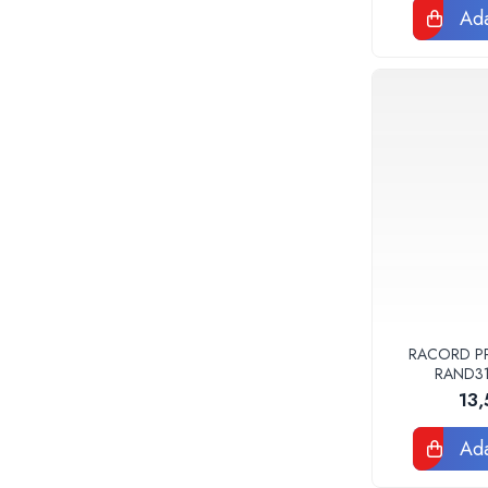
Teava corugata si fitinguri pentru
Ada
canalizare
Capace si sifoane canalizare
Fitinguri PP canalizare interioara
Camin canalizare, vizitare, inspectie
Accesorii consumabile fose septice,
separatoare de grasimi
Camine apometru si apometre
rezidentiale
Obiecte Sanitare
Vase rezervoare pentru WC si
accesorii
Rigole dus, sifoane, pardoseala
RACORD PPR
Sifon pardoseala si de terasa
RAND3
13
Sifon cada si cadita de dus
Sifon masina de spalat rufe sau vase
Ada
Rigola de dus
Seturi mobilier baie