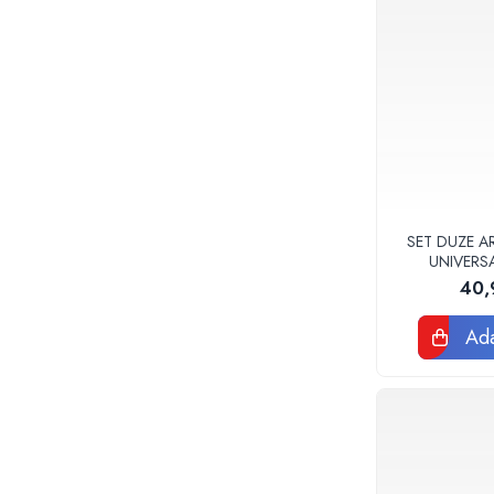
Accesorii
Vase WC
Rezervoare incastrate
Rezervoare, rame WC incastrate si
clapete
Rezervoare si rame incastrate
Clapete rezervoare si accesorii
Climatizare
Ventiloconvectoare
SET DUZE A
UNIVERS
Ventiloconvectoare
40,
Termostate Accesorii Ventiloconvectoare
Aere conditionate
Ada
Aer conditionat Monosplit
Aer conditionat Multisplit
Accesorii aer conditionat si ventilatie
Aer conditionat portabil
Filtrare aer