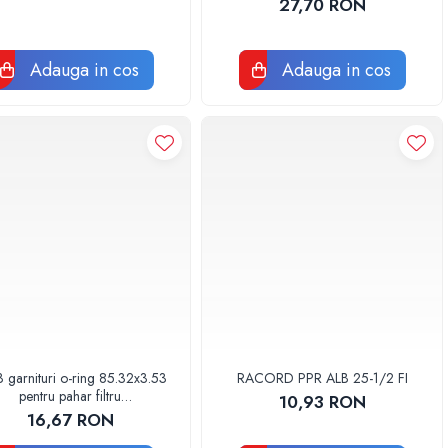
27,70 RON
Adauga in cos
Adauga in cos
3 garnituri o-ring 85.32x3.53
RACORD PPR ALB 25-1/2 FI
pentru pahar filtru
10,93 RON
AQUA06030000000
16,67 RON