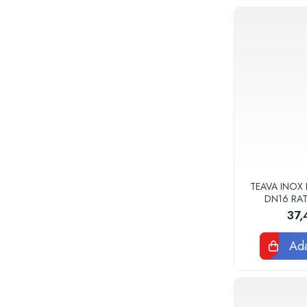
Baterii sanitare
Accesorii baterii
Baterii bucatarie
Baterii lavoar
Baterii cada si dus
Seturi baterii baie
Para palarii furtune de dus
Baterii bideu
Baterii pisoar
Chiuvete si lavoare
TEAVA INOX 
DN16 RA
Lavoare baie
37,
Chiuvete Bucatarie
Accesorii chiuvete si lavoare
Ada
Obiecte sanitare persoane cu
dizabilitati
Baterii sanitare