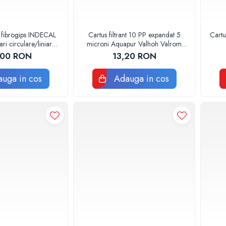
 fibrogips INDECAL
Cartus filtrant 10 PP expandat 5
Cartu
i circulare/liniare
microni Aquapur Valhoh Valrom
0x600mm
AQUA07100110005
,00 RON
13,20 RON
uga in cos
Adauga in cos