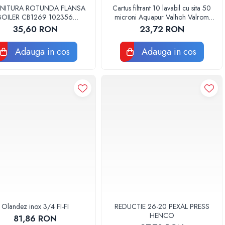
NITURA ROTUNDA FLANSA
Cartus filtrant 10 lavabil cu sita 50
BOILER CB1269 102356
microni Aquapur Valhoh Valrom
ORIGINAL TESY
AQUA07000310050
35,60 RON
23,72 RON
Adauga in cos
Adauga in cos
Olandez inox 3/4 FI-FI
REDUCTIE 26-20 PEXAL PRESS
HENCO
81,86 RON