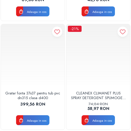
Adauga in cos
Adauga in cos
-21%
Gratar fonta 37x37 pentru tub pvc
CLEANEX CLIMANET PLUS
dn315 clasa d400
SPRAY DETERGENT SPUMOGEN
PENTRU CURATAREA
399,56 RON
74,84 RON
APARATELOR DE AER
58,97 RON
CONDITIONAT
CLINETPLUS0600
Adauga in cos
Adauga in cos