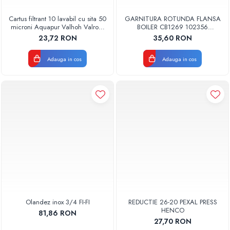
Cartus filtrant 10 lavabil cu sita 50
GARNITURA ROTUNDA FLANSA
microni Aquapur Valhoh Valrom
BOILER CB1269 102356
AQUA07000310050
ORIGINAL TESY
23,72 RON
35,60 RON
Adauga in cos
Adauga in cos
Olandez inox 3/4 FI-FI
REDUCTIE 26-20 PEXAL PRESS
HENCO
81,86 RON
27,70 RON