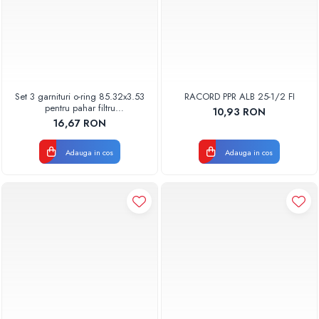
Set 3 garnituri o-ring 85.32x3.53
RACORD PPR ALB 25-1/2 FI
pentru pahar filtru
10,93 RON
AQUA06030000000
16,67 RON
Adauga in cos
Adauga in cos