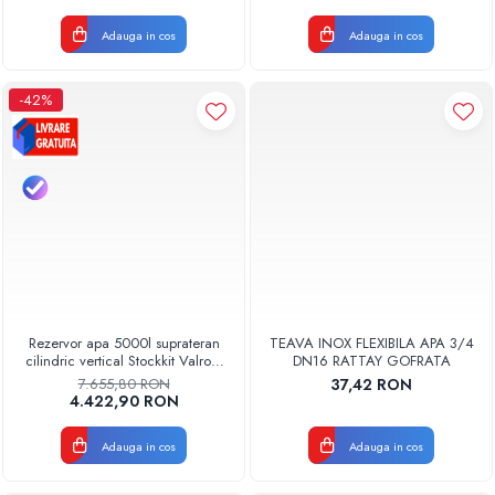
Adauga in cos
Adauga in cos
-42%
Rezervor apa 5000l suprateran
TEAVA INOX FLEXIBILA APA 3/4
cilindric vertical Stockkit Valrom
DN16 RATTAY GOFRATA
49020150000
7.655,80 RON
37,42 RON
4.422,90 RON
Adauga in cos
Adauga in cos