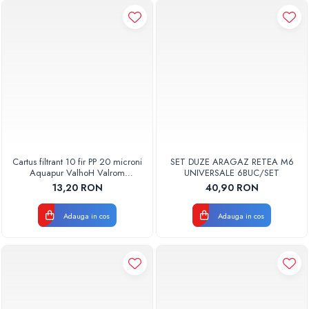
Cartus filtrant 10 fir PP 20 microni
SET DUZE ARAGAZ RETEA M6
Aquapur ValhoH Valrom
UNIVERSALE 6BUC/SET
AQUA07000210020
13,20 RON
40,90 RON
Adauga in cos
Adauga in cos