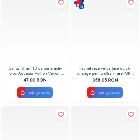
Pompe de caldura
Centrale peleti lemn
Cartus filtrant 10 carbune activ
Pachet rezerve cartuse quick-
bloc Aquapur Valhoh Valrom
change pentru ultrafiltrare PUR4
AQUA07010410000
Aquapur Valhoh Valrom
47,00 RON
358,05 RON
Adauga in cos
Adauga in cos