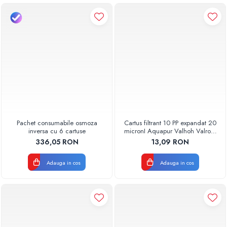
Pachet consumabile osmoza
Cartus filtrant 10 PP expandat 20
inversa cu 6 cartuse
micronI Aquapur Valhoh Valrom
AQUA07000110020
336,05 RON
13,09 RON
Adauga in cos
Adauga in cos