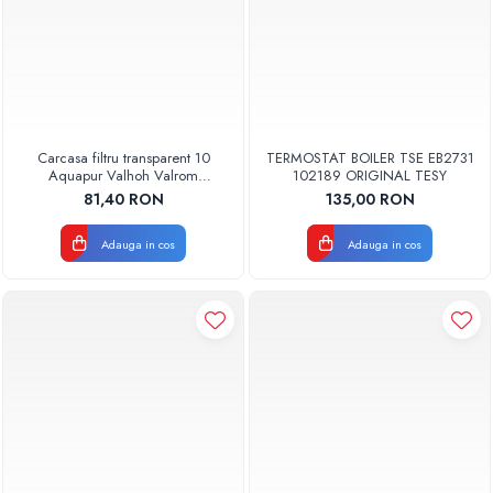
Carcasa filtru transparent 10
TERMOSTAT BOILER TSE EB2731
Aquapur Valhoh Valrom
102189 ORIGINAL TESY
AQUA00110001032
81,40 RON
135,00 RON
Adauga in cos
Adauga in cos