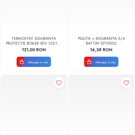
TERMOSTAT SIGURANTA
PIULITA + SIGURANTA 3/4
PROTECTIE BOILER SEV 125-150
RATTAY 0710002
ISEA 46301060 ORIGINAL
121,00 RON
16,38 RON
FERROLI
Adauga in cos
Adauga in cos