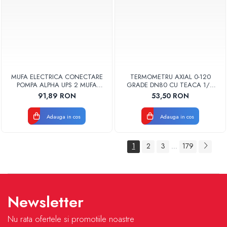
MUFA ELECTRICA CONECTARE
TERMOMETRU AXIAL 0-120
POMPA ALPHA UPS 2 MUFA
GRADE DN80 CU TEACA 1/2
ELECTRICA GRUNDFOS
TB80-100 FIMET
91,89 RON
53,50 RON
Adauga in cos
Adauga in cos
1
2
3
179
...
Newsletter
Nu rata ofertele si promotiile noastre