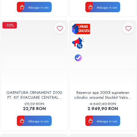
Adauga in cos
Adauga in cos
-10%
GARNITURA ORNAMENT D100
Rezervor apa 3000l suprateran
PT. KIT EVACUARE CENTRALA
cilindric orizontal Stockkit Valrom
FGGE100
49013000001
25,32 RON
4.640,40 RON
22,78 RON
2.949,90 RON
Adauga in cos
Adauga in cos