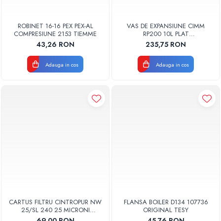
ROBINET 16-16 PEX PEX-AL
VAS DE EXPANSIUNE CIMM
COMPRESIUNE 2153 TIEMME
RP200 10L PLAT
DREPTUNGHIULAR CM9110
43,26 RON
235,75 RON
Adauga in cos
Adauga in cos
CARTUS FILTRU CINTROPUR NW
FLANSA BOILER D134 107736
25/SL 240 25 MICRONI
ORIGINAL TESY
MANSOANE FILTRARE SET 5BUC
69,00 RON
45,76 RON