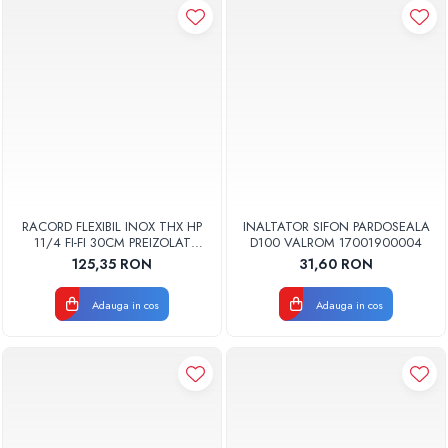
RACORD FLEXIBIL INOX THX HP
INALTATOR SIFON PARDOSEALA
11/4 FI-FI 30CM PREIZOLAT
D100 VALROM 17001900004
PENTRU POMPA DE CALDURA -
125,35 RON
31,60 RON
THX
Adauga in cos
Adauga in cos