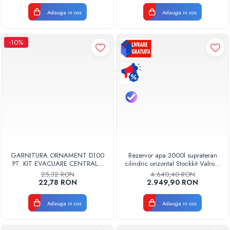
Adauga in cos
Adauga in cos
-10%
GARNITURA ORNAMENT D100
Rezervor apa 3000l suprateran
PT. KIT EVACUARE CENTRALA
cilindric orizontal Stockkit Valrom
FGGE100
49013000001
25,32 RON
4.640,40 RON
22,78 RON
2.949,90 RON
Adauga in cos
Adauga in cos