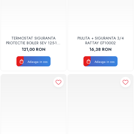
TERMOSTAT SIGURANTA
PIULITA + SIGURANTA 3/4
PROTECTIE BOILER SEV 125-150
RATTAY 0710002
ISEA 46301060 ORIGINAL
121,00 RON
16,38 RON
FERROLI
Adauga in cos
Adauga in cos