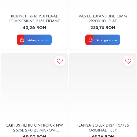
ROBINET 16-16 PEX PEX-AL
VAS DE EXPANSIUNE CIMM
COMPRESIUNE 2153 TIEMME
RP200 10L PLAT
DREPTUNGHIULAR CM9110
43,26 RON
235,75 RON
Adauga in cos
Adauga in cos
CARTUS FILTRU CINTROPUR NW
FLANSA BOILER D134 107736
25/SL 240 25 MICRONI
ORIGINAL TESY
MANSOANE FILTRARE SET 5BUC
69,00 RON
45,76 RON