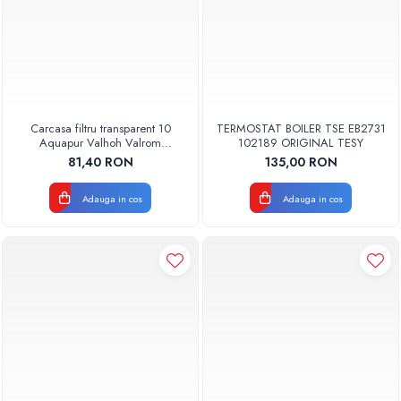
Carcasa filtru transparent 10
TERMOSTAT BOILER TSE EB2731
Aquapur Valhoh Valrom
102189 ORIGINAL TESY
AQUA00110001032
81,40 RON
135,00 RON
Adauga in cos
Adauga in cos