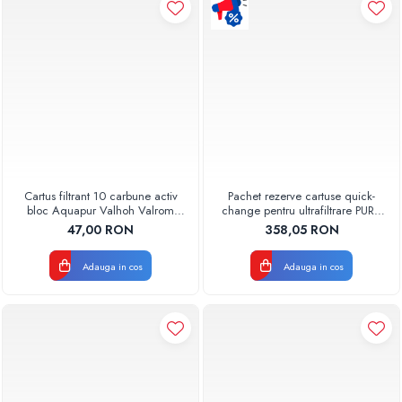
Pompe de caldura
Centrale peleti lemn
Cartus filtrant 10 carbune activ
Pachet rezerve cartuse quick-
bloc Aquapur Valhoh Valrom
change pentru ultrafiltrare PUR4
AQUA07010410000
Aquapur Valhoh Valrom
47,00 RON
358,05 RON
Adauga in cos
Adauga in cos