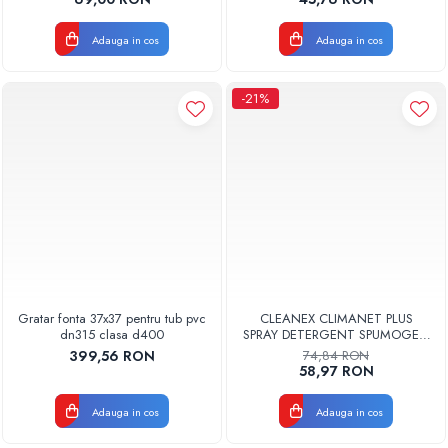
Adauga in cos
Adauga in cos
-21%
Gratar fonta 37x37 pentru tub pvc
CLEANEX CLIMANET PLUS
dn315 clasa d400
SPRAY DETERGENT SPUMOGEN
PENTRU CURATAREA
399,56 RON
74,84 RON
APARATELOR DE AER
58,97 RON
CONDITIONAT
CLINETPLUS0600
Adauga in cos
Adauga in cos