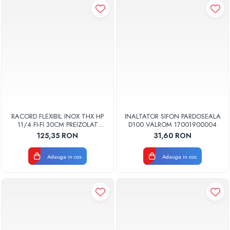
RACORD FLEXIBIL INOX THX HP
INALTATOR SIFON PARDOSEALA
11/4 FI-FI 30CM PREIZOLAT
D100 VALROM 17001900004
PENTRU POMPA DE CALDURA -
125,35 RON
31,60 RON
THX
Adauga in cos
Adauga in cos