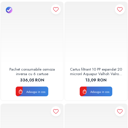
Pachet consumabile osmoza
Cartus filtrant 10 PP expandat 20
inversa cu 6 cartuse
micronI Aquapur Valhoh Valrom
AQUA07000110020
336,05 RON
13,09 RON
Adauga in cos
Adauga in cos