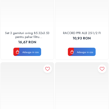
Set 3 garnituri o-ring 85.32x3.53
RACORD PPR ALB 25-1/2 FI
pentru pahar filtru
10,93 RON
AQUA06030000000
16,67 RON
Adauga in cos
Adauga in cos