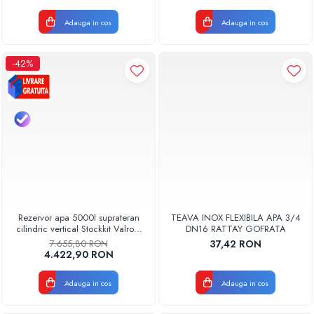
Adauga in cos
Adauga in cos
-42%
Rezervor apa 5000l suprateran
TEAVA INOX FLEXIBILA APA 3/4
cilindric vertical Stockkit Valrom
DN16 RATTAY GOFRATA
49020150000
7.655,80 RON
37,42 RON
4.422,90 RON
Adauga in cos
Adauga in cos