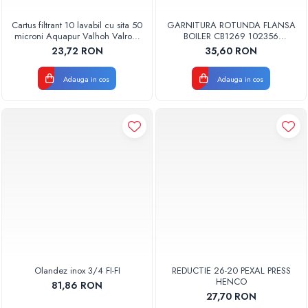
Cartus filtrant 10 lavabil cu sita 50
GARNITURA ROTUNDA FLANSA
microni Aquapur Valhoh Valrom
BOILER CB1269 102356
AQUA07000310050
ORIGINAL TESY
23,72 RON
35,60 RON
Adauga in cos
Adauga in cos
Olandez inox 3/4 FI-FI
REDUCTIE 26-20 PEXAL PRESS
HENCO
81,86 RON
27,70 RON