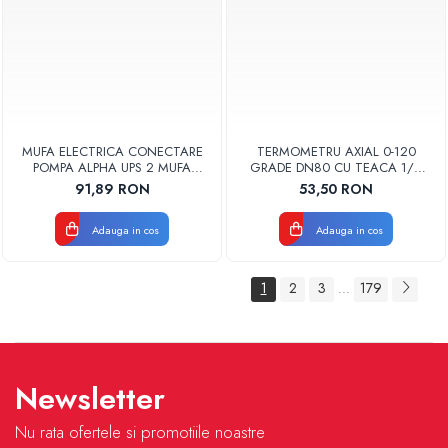
MUFA ELECTRICA CONECTARE
TERMOMETRU AXIAL 0-120
POMPA ALPHA UPS 2 MUFA
GRADE DN80 CU TEACA 1/2
ELECTRICA GRUNDFOS
TB80-100 FIMET
91,89 RON
53,50 RON
Adauga in cos
Adauga in cos
1
2
3
179
...
Newsletter
Nu rata ofertele si promotiile noastre