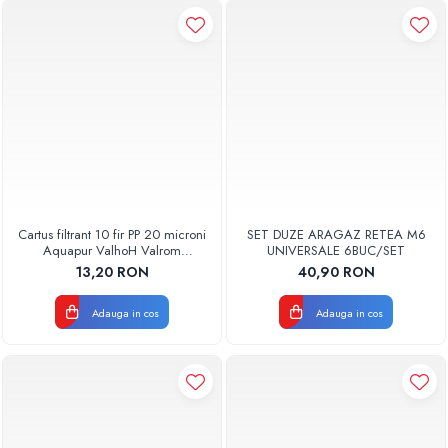
Cartus filtrant 10 fir PP 20 microni
SET DUZE ARAGAZ RETEA M6
Aquapur ValhoH Valrom
UNIVERSALE 6BUC/SET
AQUA07000210020
13,20 RON
40,90 RON
Adauga in cos
Adauga in cos