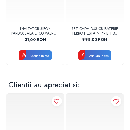
Super silentios
Gestionare sistem
Integrare sistem
Integrare sistem fotovoltaic
INALTATOR SIFON
SET CADA DUS CU BATERIE
PARDOSEALA D100 VALROM
FERRO FIESTA NP79-BFI13U
17001900004
CROM
31,60 RON
998,00 RON
Adauga in cos
Adauga in cos
Clientii au apreciat si:
Modul caseta usoara
Unitate exterioara
Incalzire in pardoseala
Unitate interna - Pompa de