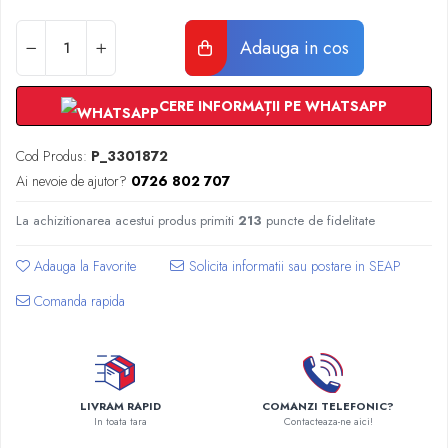
Radiatoare Otel Vogel&Noot
Radiatoare Otel Korado
Adauga in cos
Radiatoare de Baie Purmo Banga
Automatizare Termostate
Detectoare
CERE INFORMAȚII PE WHATSAPP
Termostate centrala ambient
Cod Produs:
P_3301872
Detectoare de gaz si electrovalve
Ai nevoie de ajutor?
0726 802 707
Detectoare de inundatie
Automatizari centrala termica
La achizitionarea acestui produs primiti
213
puncte de fidelitate
Stabilizatoare de tensiune
Panouri solare apa calda
Adauga la Favorite
Accesorii panouri solare apa calda
Comanda rapida
Kituri panouri solare apa calda
Panouri solare nepresurizate
Automatizari panouri solare
Teava flexibila inox si fitinguri panouri
LIVRAM RAPID
COMANZI TELEFONIC?
solare
In toata tara
Contacteaza-ne aici!
Grupuri de pompare panouri solare