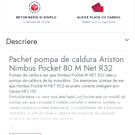
Pompe de caldura
Centrale peleti lemn
RETUR RAPID SI SIMPLU
ALEGE PLATA CU CARDUL
In termen de 14 zile
Datele sunt in siguranta!
Descriere
Pachet pompa de caldura Ariston
Nimbus Pocket 80 M Net R32
Pompa de caldura aer-apa Nimbus Pocket M NET R32 este o
pompa de caldura de tip monobloc. De asemenea, pompa de aer-
apa Nimbus Pocket M NET R32 se poate conecta inteligent prin
Sensys NET HD.
Particularitatea cu care vine este faptul ca Pocket este un model de
pompa aer-apa ce poate fi instalat complet in exterior (unitate cu
caseta usoara si unitate exterioara), cu posibilitatea de a functiona
impreuna cu alte produse si sisteme de incalzire( de exemplu,
incalzitor de apa pompa de caldura).
Componente pachet