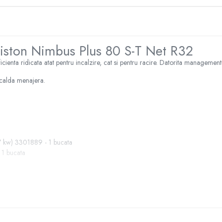
iston Nimbus Plus 80 S-T Net R32
cienta ridicata atat pentru incalzire, cat si pentru racire. Datorita management
 calda menajera.
.7 kw) 3301889 - 1 bucata
 1 bucata