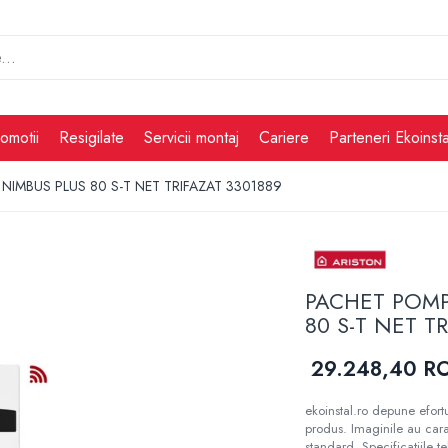
omotii
Resigilate
Servicii montaj
Cariere
Parteneri Ekoinsta
IMBUS PLUS 80 S-T NET TRIFAZAT 3301889
PACHET POMP
80 S-T NET T
29.248,40 R
ekoinstal.ro depune efortu
produs. Imaginile au cara
standard. Specificațiile t