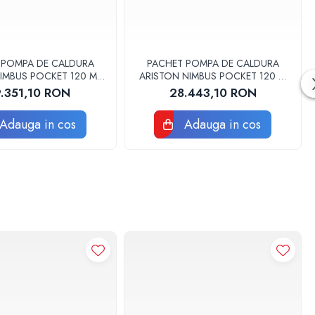
 POMPA DE CALDURA
PACHET POMPA DE CALDURA
IMBUS POCKET 120 M-T
ARISTON NIMBUS POCKET 120 M
TRIFAZAT 3301875
NET MONOFAZAT 3301874
.351,10 RON
28.443,10 RON
Adauga in cos
Adauga in cos