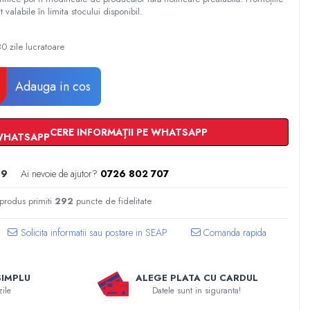
t valabile în limita stocului disponibil.
0 zile lucratoare
Adauga in cos
CERE INFORMAȚII PE WHATSAPP
89
Ai nevoie de ajutor?
0726 802 707
 produs primiti
292
puncte de fidelitate
Comanda rapida
SIMPLU
ALEGE PLATA CU CARDUL
zile
Datele sunt in siguranta!