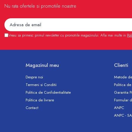
Accesorii
Nu rata ofertele si promotiile noastre
Vase WC
Rezervoare incastrate
Rezervoare, rame WC incastrate si
clapete
Vreau sa primesc primul newsletter cu promotiile magazinului. Afla mai multe in
Pol
Rezervoare si rame incastrate
Clapete rezervoare si accesorii
Climatizare
Ventiloconvectoare
Magazinul meu
Clienti
Ventiloconvectoare
Despre noi
Metode de
Termostate Accesorii Ventiloconvectoare
Termeni si Conditii
Politica de
Aere conditionate
Politica de Confidentialitate
Garantia P
Aer conditionat Monosplit
Politica de livrare
Formular d
Aer conditionat Multisplit
Contact
ANPC
Accesorii aer conditionat si ventilatie
ANPC - SA
Aer conditionat portabil
Filtrare aer