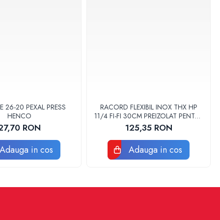
E 26-20 PEXAL PRESS
RACORD FLEXIBIL INOX THX HP
HENCO
11/4 FI-FI 30CM PREIZOLAT PENTRU
POMPA DE CALDURA - THX
27,70 RON
125,35 RON
Adauga in cos
Adauga in cos