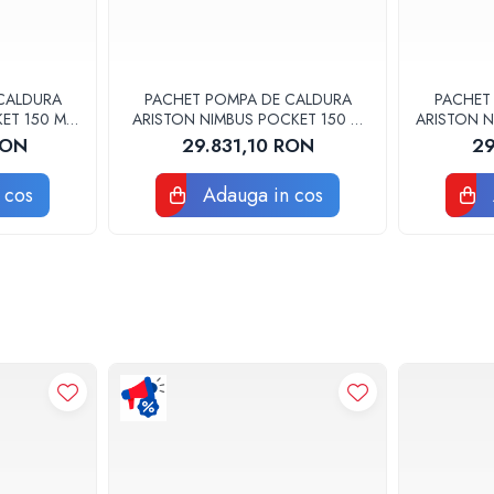
CALDURA
PACHET POMPA DE CALDURA
PACHET
ET 150 M-T
ARISTON NIMBUS POCKET 150 M
ARISTON N
01877
NET MONOFAZAT 3301876
NET 
RON
29.831,10 RON
29
 cos
Adauga in cos