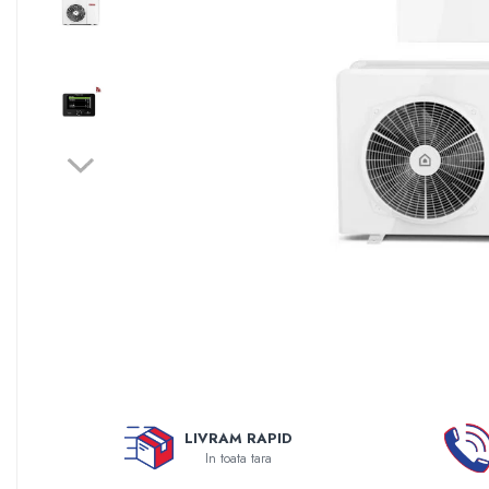
Sisteme filtrare apa Debite Mari
Sisteme filtrare apa In Trepte
Consumabile Statii medii filtrante
Consumabile Statii osmoza
Statii filtrare apa cu medii filtrante
Statii si Sisteme dezinfectie apa
Dedurizatoare Apa
Osmoza inversa rezidential
Accesorii consumabile osmoza
inversa
Ultrafiltrare recomandat pentru
apa de retea
Cartuse si Filtre filtrare apa
Echipamente HORECA
LIVRAM RAPID
In toata tara
Filtre apa cu purjare