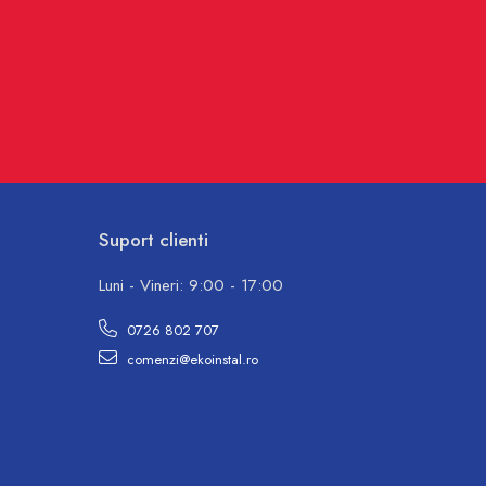
Suport clienti
Luni - Vineri: 9:00 - 17:00
0726 802 707
comenzi@ekoinstal.ro