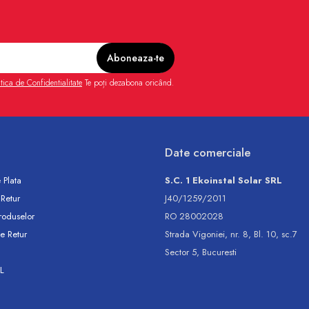
itica de Confidentialitate
Te poți dezabona oricând.
Date comerciale
 Plata
S.C. 1 Ekoinstal Solar SRL
 Retur
J40/1259/2011
roduselor
RO 28002028
e Retur
Strada Vigoniei, nr. 8, Bl. 10, sc.7
Sector 5, Bucuresti
L