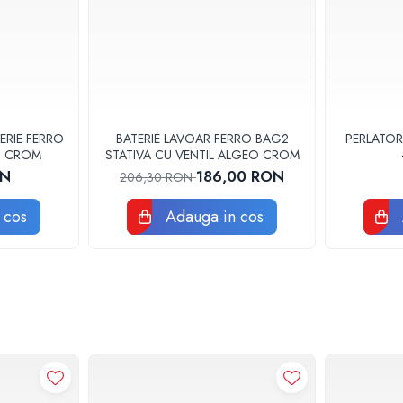
ra split cu inverter
ERIE FERRO
BATERIE LAVOAR FERRO BAG2
PERLATOR
3U CROM
STATIVA CU VENTIL ALGEO CROM
ON
186,00 RON
206,30 RON
 cos
Adauga in cos