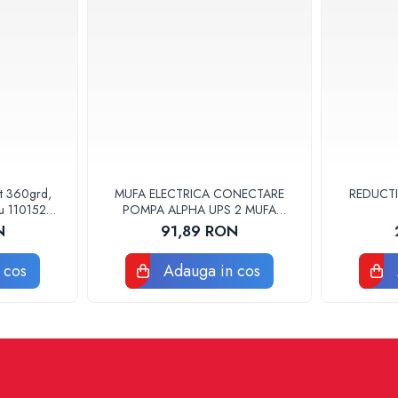
at 360grd,
MUFA ELECTRICA CONECTARE
REDUCTI
ru 110152
POMPA ALPHA UPS 2 MUFA
ELECTRICA GRUNDFOS
N
91,89 RON
 cos
Adauga in cos