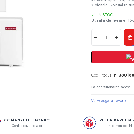
și ofertele Ekoinstal.ro sun
IN STOC
Durata de livrare:
15-3
Cod Produs:
P_33018
La achizitionarea acestui
Adauga la Favorite
COMANZI TELEFONIC?
RETUR RAPID SI 
Contacteaza-ne aici!
In termen de 14 