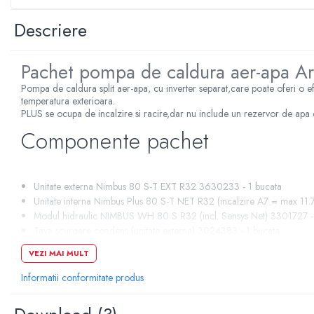
Sterilizatoare UV
Descriere
Accesorii consumabile sterilizator
UV
Pachet pompa de caldura aer-apa Ar
Carcase Filtre apa
Pompa de caldura split aer-apa, cu inverter separat,care poate oferi o efi
Accesorii consumabile
temperatura exterioara.
dedurizatoare apa
PLUS se ocupa de incalzire si racire,dar nu include un rezervor de apa
Incalzire in pardoseala
Componente pachet
Accesorii incalzire in pardoseala
Automatizare incalzire in
pardoseala
Unitate externa Nimbus 80 S-T EXT R32 3630233 - 1 bucata
Kituri incalzire in pardoseala
Unitate interna Nimbus Plus 80 S-T NET R32 (incalzire A7 = max 11
Modul hidraulic NIMBUS WH 80 S R32 (incl. Sensys Net) 3301727 -
Cutie distribuitor incalzire in
Tava scurgere condens (unitate externa) 3024383 - 1 bucata
pardoseala
Rezistenta anti-inghet unitate exterioara 3319087 - 1 bucata
VEZI MAI MULT
Distribuitoare incalzire pardoseala
CKZ 50 H (buffer agent termic) 3060713 - 1 bucata
Avantaje si beneficii
Informatii conformitate produs
Grup amestec si pompare incalzire
pardoseala