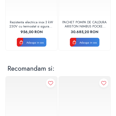
Gestionarea de la distanta cu aplicatia Ariston NET
Asistenta telefonica 24/7
Functia fotovoltaica
Functii Ariston Nimbus
Rezistenta electrica inox 3 kW
PACHET POMPA DE CALDURA
230V cu termostat si siguranta
ARISTON NIMBUS POCKET
Hybrid
Cordivari
150 M-T NET TRIFAZAT
956,00 RON
30.685,20 RON
3301877
Adauga in cos
Adauga in cos
Conectivitate
Incalzire/racire
Super silentios
Recomandam si: