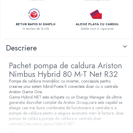
Pompe de caldura
Centrale peleti lemn
RETUR RAPID SI SIMPLU
ALEGE PLATA CU CARDUL
In termen de 14 zile
Datele sunt in siguranta!
Descriere
Pachet pompa de caldura Ariston
Nimbus Hybrid 80 M-T Net R32
Pompa de caldura monobloc cu inverter, conceputa pentru
crearea unui sistem hibrid.Poate fi conectata doar cu o centrala
Ariston Gama One.
Gama Hybrid NET este echipata cu un Energy Manager de ultima
generatie dezvoltat complet de Ariston Group,care este capabil sa
aleaga cea mai buna combinatie de functionare a centralei si a
pompei de caldura pentru a asigura economii mari la factura: doar
pompa de caldura,pompa de caldura si centrala,doar
centrala.Descopera gama Hybrid NET.