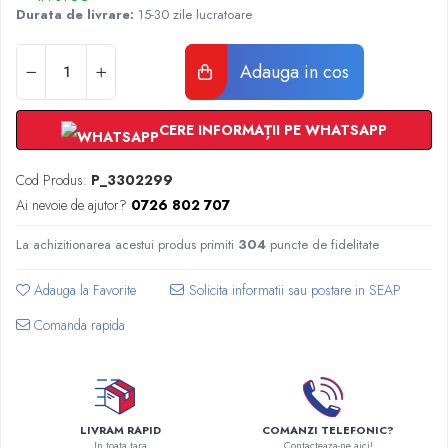
Radiatoare Otel Vogel&Noot
Durata de livrare:
15-30 zile lucratoare
Radiatoare Otel Korado
Radiatoare de Baie Purmo Banga
Adauga in cos
Automatizare Termostate
Detectoare
CERE INFORMAȚII PE WHATSAPP
Termostate centrala ambient
Detectoare de gaz si electrovalve
Cod Produs:
P_3302299
Detectoare de inundatie
Ai nevoie de ajutor?
0726 802 707
Automatizari centrala termica
Stabilizatoare de tensiune
La achizitionarea acestui produs primiti
304
puncte de fidelitate
Panouri solare apa calda
Adauga la Favorite
Accesorii panouri solare apa calda
Kituri panouri solare apa calda
Comanda rapida
Panouri solare nepresurizate
Automatizari panouri solare
Teava flexibila inox si fitinguri panouri
solare
LIVRAM RAPID
COMANZI TELEFONIC?
Grupuri de pompare panouri solare
In toata tara
Contacteaza-ne aici!