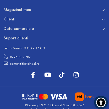
Magazinul meu
Clienti
Date comerciale
Suport clienti
Luni - Vineri: 9:00 - 17:00
0726 802 707
comenzi@ekoinstal.ro
Unitate externa monobloc
Gaz ecologic R32
Extrem de silentios, pana la 53 dB(A)
Compresor DC Twin Rotary
Functionare cu inverter care reduce la minimum ciclurile
©Copyright S.C. 1 Ekoinstal Solar SRL 2026
on/off