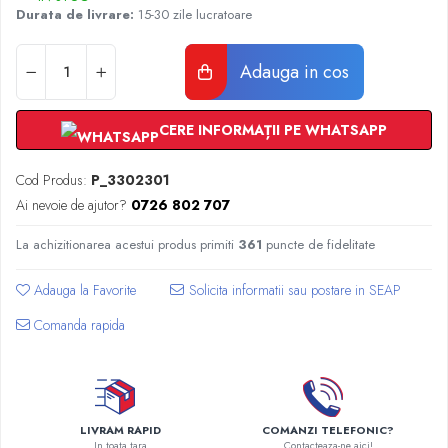
Radiatoare Otel Vogel&Noot
Durata de livrare:
15-30 zile lucratoare
Radiatoare Otel Korado
Radiatoare de Baie Purmo Banga
Adauga in cos
Automatizare Termostate
Detectoare
CERE INFORMAȚII PE WHATSAPP
Termostate centrala ambient
Detectoare de gaz si electrovalve
Cod Produs:
P_3302301
Detectoare de inundatie
Ai nevoie de ajutor?
0726 802 707
Automatizari centrala termica
Stabilizatoare de tensiune
La achizitionarea acestui produs primiti
361
puncte de fidelitate
Panouri solare apa calda
Adauga la Favorite
Accesorii panouri solare apa calda
Kituri panouri solare apa calda
Comanda rapida
Panouri solare nepresurizate
Automatizari panouri solare
Teava flexibila inox si fitinguri panouri
solare
LIVRAM RAPID
COMANZI TELEFONIC?
Grupuri de pompare panouri solare
In toata tara
Contacteaza-ne aici!