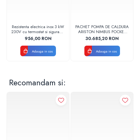
Gestionarea de la distanta cu aplicatia Ariston NET
Asistenta telefonica 24/7
Functia fotovoltaica
Functii Ariston Nimbus
Rezistenta electrica inox 3 kW
PACHET POMPA DE CALDURA
230V cu termostat si siguranta
ARISTON NIMBUS POCKET
Hybrid
Cordivari
150 M-T NET TRIFAZAT
956,00 RON
30.685,20 RON
3301877
Adauga in cos
Adauga in cos
Conectivitate
Incalzire/racire
Super silentios
Recomandam si: