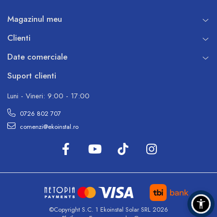
Magazinul meu
Clienti
Date comerciale
Suport clienti
Luni - Vineri: 9:00 - 17:00
0726 802 707
comenzi@ekoinstal.ro
Unitate externa monobloc
Gaz ecologic R32
Extrem de silentios, pana la 53 dB(A)
Compresor DC Twin Rotary
Functionare cu inverter care reduce la minimum ciclurile
©Copyright S.C. 1 Ekoinstal Solar SRL 2026
on/off