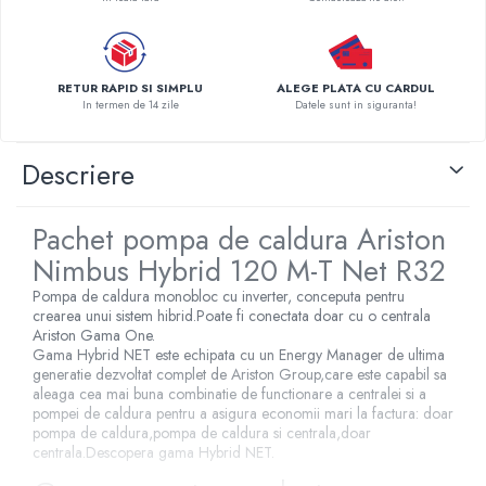
Pompe de caldura
Centrale peleti lemn
RETUR RAPID SI SIMPLU
ALEGE PLATA CU CARDUL
In termen de 14 zile
Datele sunt in siguranta!
Descriere
Pachet pompa de caldura Ariston
Nimbus Hybrid 120 M-T Net R32
Pompa de caldura monobloc cu inverter, conceputa pentru
crearea unui sistem hibrid.Poate fi conectata doar cu o centrala
Ariston Gama One.
Gama Hybrid NET este echipata cu un Energy Manager de ultima
generatie dezvoltat complet de Ariston Group,care este capabil sa
aleaga cea mai buna combinatie de functionare a centralei si a
pompei de caldura pentru a asigura economii mari la factura: doar
pompa de caldura,pompa de caldura si centrala,doar
centrala.Descopera gama Hybrid NET.