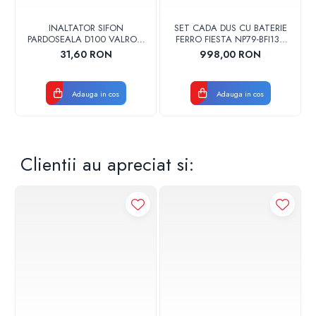
Apa calda/ menajera
Eficienta energetica
INALTATOR SIFON
SET CADA DUS CU BATERIE
Super silentios
PARDOSEALA D100 VALROM
FERRO FIESTA NP79-BFI13U
17001900004
CROM
Gestionare sistem
31,60 RON
998,00 RON
Integrare sistem
Integrare cu sistem fotovoltaic
Adauga in cos
Adauga in cos
Clientii au apreciat si:
Ventilo-convector
Unitate montata pe podea
Unitate exterioara
Radiator