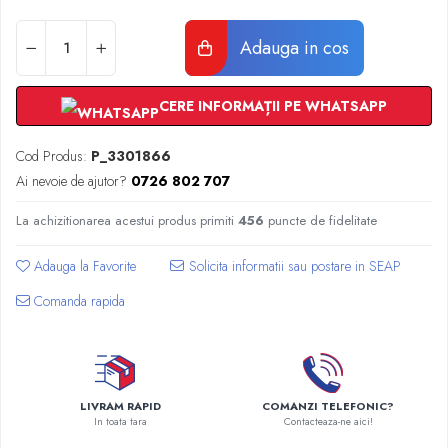
Radiatoare Otel Vogel&Noot
Radiatoare Otel Korado
Adauga in cos
Radiatoare de Baie Purmo Banga
Automatizare Termostate
Detectoare
CERE INFORMAȚII PE WHATSAPP
Termostate centrala ambient
Cod Produs:
P_3301866
Detectoare de gaz si electrovalve
Ai nevoie de ajutor?
0726 802 707
Detectoare de inundatie
Automatizari centrala termica
La achizitionarea acestui produs primiti
456
puncte de fidelitate
Stabilizatoare de tensiune
Panouri solare apa calda
Adauga la Favorite
Accesorii panouri solare apa calda
Comanda rapida
Kituri panouri solare apa calda
Panouri solare nepresurizate
Automatizari panouri solare
Teava flexibila inox si fitinguri panouri
LIVRAM RAPID
COMANZI TELEFONIC?
solare
In toata tara
Contacteaza-ne aici!
Grupuri de pompare panouri solare