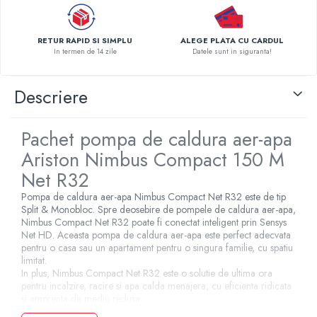
Pompe de caldura
Centrale peleti lemn
RETUR RAPID SI SIMPLU
ALEGE PLATA CU CARDUL
In termen de 14 zile
Datele sunt in siguranta!
Descriere
Pachet pompa de caldura aer-apa
Ariston Nimbus Compact 150 M
Net R32
Pompa de caldura aer-apa Nimbus Compact Net R32 este de tip
Split & Monobloc. Spre deosebire de pompele de caldura aer-apa,
Nimbus Compact Net R32 poate fi conectat inteligent prin Sensys
Net HD. Aceasta pompa de caldura aer-apa este perfect adecvata
pentru o casa sau un apartament pentru o singura familie, cu spatiu
limitat.
In plus, Nimbus Compact Net R32 este o solutie de ultima ora
pentru incalzire, racire si apa calda menajera, cu eficienta ridicata
si amprenta de mediu redusa.