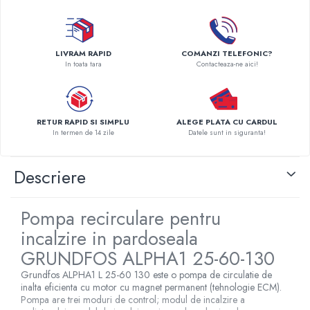
Pompe de caldura
Centrale peleti lemn
LIVRAM RAPID
COMANZI TELEFONIC?
In toata tara
Contacteaza-ne aici!
RETUR RAPID SI SIMPLU
ALEGE PLATA CU CARDUL
In termen de 14 zile
Datele sunt in siguranta!
Descriere
Pompa recirculare pentru
incalzire in pardoseala
GRUNDFOS ALPHA1 25-60-130
Grundfos ALPHA1 L 25-60 130 este o pompa de circulatie de
inalta eficienta cu motor cu magnet permanent (tehnologie ECM).
Pompa are trei moduri de control; modul de incalzire a