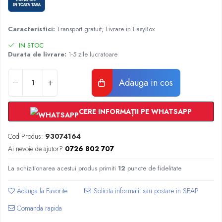
Radiatoare Otel Vogel&Noot
Radiatoare Otel Korado
Radiatoare de Baie Purmo Banga
Caracteristici:
Transport gratuit, Livrare in EasyBox
Automatizare Termostate
IN STOC
Detectoare
Durata de livrare:
1-5 zile lucratoare
Termostate centrala ambient
Detectoare de gaz si electrovalve
Adauga in cos
Detectoare de inundatie
Automatizari centrala termica
CERE INFORMAȚII PE WHATSAPP
Stabilizatoare de tensiune
Panouri solare apa calda
Cod Produs:
93074164
Accesorii panouri solare apa calda
Ai nevoie de ajutor?
0726 802 707
Kituri panouri solare apa calda
La achizitionarea acestui produs primiti
12
puncte de fidelitate
Panouri solare nepresurizate
Automatizari panouri solare
Adauga la Favorite
Teava flexibila inox si fitinguri panouri
solare
Comanda rapida
Grupuri de pompare panouri solare