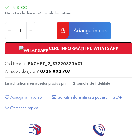
Radiatoare Otel Vogel&Noot
IN STOC
Radiatoare Otel Korado
Durata de livrare:
1-5 zile lucratoare
Radiatoare de Baie Purmo Banga
Automatizare Termostate
Adauga in cos
Detectoare
Termostate centrala ambient
CERE INFORMAȚII PE WHATSAPP
Detectoare de gaz si electrovalve
Detectoare de inundatie
Cod Produs:
PACHET_2_87220370601
Automatizari centrala termica
Ai nevoie de ajutor?
0726 802 707
Stabilizatoare de tensiune
Panouri solare apa calda
La achizitionarea acestui produs primiti
2
puncte de fidelitate
Accesorii panouri solare apa calda
Adauga la Favorite
Kituri panouri solare apa calda
Panouri solare nepresurizate
Comanda rapida
Automatizari panouri solare
Teava flexibila inox si fitinguri panouri
solare
Grupuri de pompare panouri solare