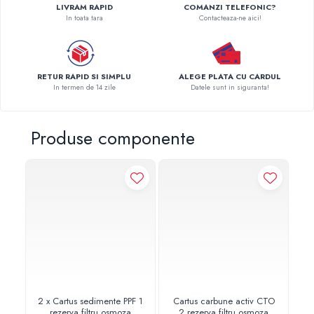
LIVRAM RAPID
COMANZI TELEFONIC?
Pompe de caldura
In toata tara
Contacteaza-ne aici!
Centrale peleti lemn
RETUR RAPID SI SIMPLU
ALEGE PLATA CU CARDUL
In termen de 14 zile
Datele sunt in siguranta!
Produse componente
2 x Cartus sedimente PPF 1
Cartus carbune activ CTO
P
rezerva filtru osmoza
2 rezerva filtru osmoza