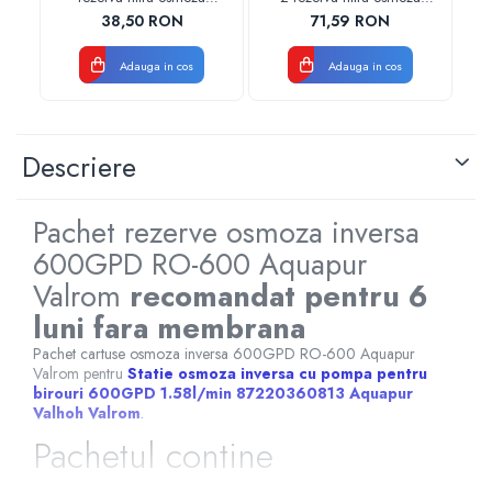
inversa 600GPD
inversa 600GPD
o
38,50 RON
71,59 RON
87220370601 RO-600
87220370602 RO-600
Aquapur Valhoh Valrom
Aquapur Valhoh Valrom
A
Adauga in cos
Adauga in cos
Descriere
Pachet rezerve osmoza inversa
600GPD RO-600 Aquapur
Valrom
recomandat pentru 6
luni fara membrana
Pachet cartuse osmoza inversa 600GPD RO-600 Aquapur
Valrom pentru
Statie osmoza inversa cu pompa pentru
birouri 600GPD 1.58l/min 87220360813 Aquapur
Valhoh Valrom
.
Pachetul contine