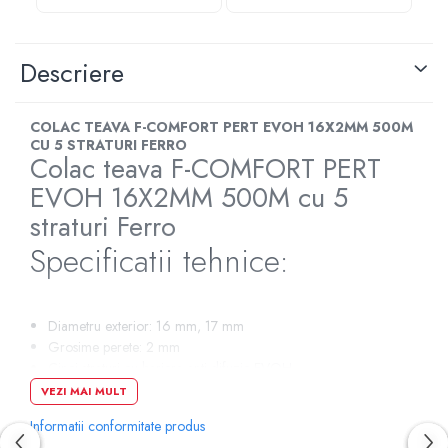
Descriere
COLAC TEAVA F-COMFORT PERT EVOH 16X2MM 500M
CU 5 STRATURI FERRO
Colac teava F-COMFORT PERT
EVOH 16X2MM 500M cu 5
straturi Ferro
Specificatii tehnice:
Diametru exterior: 16 mm, 17 mm
Grosime perete: 2 mm
Cinci straturi cu bariera anti-difuzie EVOH
Material: PERT II – polietilena cu rezistenta termica
VEZI MAI MULT
imbunatatita (generatia a doua)
Informatii conformitate produs
Caracteristici mecanice: Clasa 4, Clasa 5