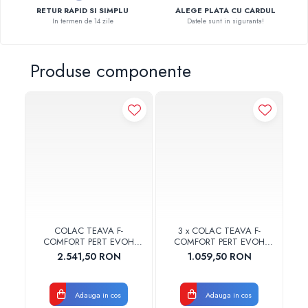
RETUR RAPID SI SIMPLU
ALEGE PLATA CU CARDUL
Pompe de caldura
In termen de 14 zile
Datele sunt in siguranta!
Centrale peleti lemn
Produse componente
-2
COLAC TEAVA F-
3 x COLAC TEAVA F-
COMFORT PERT EVOH
COMFORT PERT EVOH
16X2MM 500M CU 5
16X2MM 250M CU 5
PA
2.541,50 RON
1.059,50 RON
STRATURI FERRO
STRATURI FERRO
Adauga in cos
Adauga in cos