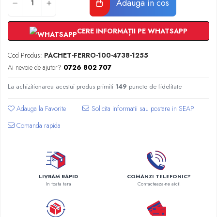
Adauga in cos
Radiatoare Otel Vogel&Noot
Radiatoare Otel Korado
Radiatoare de Baie Purmo Banga
CERE INFORMAȚII PE WHATSAPP
Automatizare Termostate
Detectoare
Cod Produs:
PACHET-FERRO-100-4738-1255
Termostate centrala ambient
Ai nevoie de ajutor?
0726 802 707
Detectoare de gaz si electrovalve
La achizitionarea acestui produs primiti
149
puncte de fidelitate
Detectoare de inundatie
Automatizari centrala termica
Adauga la Favorite
Stabilizatoare de tensiune
Comanda rapida
Panouri solare apa calda
Accesorii panouri solare apa calda
Kituri panouri solare apa calda
Panouri solare nepresurizate
LIVRAM RAPID
COMANZI TELEFONIC?
Automatizari panouri solare
In toata tara
Contacteaza-ne aici!
Teava flexibila inox si fitinguri panouri
solare
Grupuri de pompare panouri solare