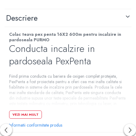
Descriere
Colac teava pex penta 16X2 600m pentru incalzire in
pardoseala PURMO
Conducta incalzire in
pardoseala PexPenta
Fiind prima conducta cu bariera de oxigen complet protejata,
PexPenta a fost proiectata pentru a oferi cea mai inalta calitate si
fiabilitate in sisteme de incalzire prin pardoseala. Produsa la cele
mai inalte standarde de calitate, PexPenta este singura conducta
din industrie supusa unor teste speciale de permeabilitate. PexPenta
este testata milimetru cu milimetru, prin tehnologia cu laser, in
timpul proceseului de productie.
VEZI MAI MULT
Cele 5 straturi ale conductei PexPenta sunt extrudate simultan,
caracteristica unica in domeniu. Apoi, procesul de reticulare prin
Informatii conformitate produs
bombardare cu electroni intareste conducta, oferind nu doar
durabilitate, ci si flexibilitate. Increderea noastra in calitatile acestei