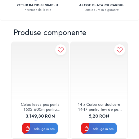
RETUR RAPID SI SIMPLU
ALEGE PLATA CU CARDUL
Pompe de caldura
In termen de 14 zile
Datele sunt in siguranta!
Centrale peleti lemn
Produse componente
Colac teava pex penta
14 x Curba conductoare
3 
16X2 600m pentru
14-17 pentru tevi de pex
30
incalzire in pardoseala
PURMO
3.149,30 RON
5,20 RON
PURMO
Adauga in cos
Adauga in cos