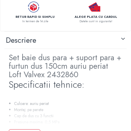
Pompe de caldura
Centrale peleti lemn
RETUR RAPID SI SIMPLU
ALEGE PLATA CU CARDUL
In termen de 14 zile
Datele sunt in siguranta!
Descriere
Set baie dus para + suport para +
furtun dus 150cm auriu periat
Loft Valvex 2432860
Specificatii tehnice:
Culoare: auriu periat
Montaj: pe perete
Cap de dus cu 3 functii
Presiune maxima: 0,5 MPa
Temperatura maxima: 70°C