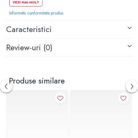
VEZI MAI MULT
Setul include maner de dus, furtun de dus si suport.
Informatii conformitate produs
Caracteristici
Review-uri
(0)
Produse similare