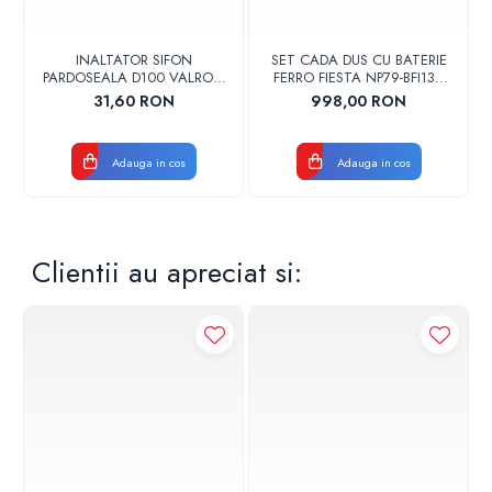
INALTATOR SIFON
SET CADA DUS CU BATERIE
PARDOSEALA D100 VALROM
FERRO FIESTA NP79-BFI13U
17001900004
CROM
31,60 RON
998,00 RON
Adauga in cos
Adauga in cos
Clientii au apreciat si: