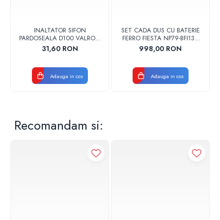
INALTATOR SIFON
SET CADA DUS CU BATERIE
PARDOSEALA D100 VALROM
FERRO FIESTA NP79-BFI13U
17001900004
CROM
31,60 RON
998,00 RON
Adauga in cos
Adauga in cos
Recomandam si: