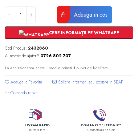
Radiatoare Otel Vogel&Noot
Radiatoare Otel Korado
Adauga in cos
Radiatoare de Baie Purmo Banga
Automatizare Termostate
Detectoare
CERE INFORMAȚII PE WHATSAPP
Termostate centrala ambient
Cod Produs:
2432860
Detectoare de gaz si electrovalve
Ai nevoie de ajutor?
0726 802 707
Detectoare de inundatie
Automatizari centrala termica
La achizitionarea acestui produs primiti
1
punct de fidelitate
Stabilizatoare de tensiune
Panouri solare apa calda
Adauga la Favorite
Accesorii panouri solare apa calda
Comanda rapida
Kituri panouri solare apa calda
Panouri solare nepresurizate
Automatizari panouri solare
Teava flexibila inox si fitinguri panouri
LIVRAM RAPID
COMANZI TELEFONIC?
solare
In toata tara
Contacteaza-ne aici!
Grupuri de pompare panouri solare