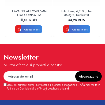
TEAVA PPR ALB 25X3,5MM
Tub drenaj d,110 gofrat
FIBRA COMPOZITA
360grd, Dublustrat
10033025004
verde/negru 110152 Drainkit
11,00 RON
33,25 RON
VALDUOTHERM VALROM
Adauga in cos
Adauga in cos
Newsletter
Nu rata ofertele si promotiile noastre
Vreau sa primesc primul newsletter cu promotiile magazinului. Afla mai multe in
Politica de Confidentialitate
Te poți dezabona oricând.