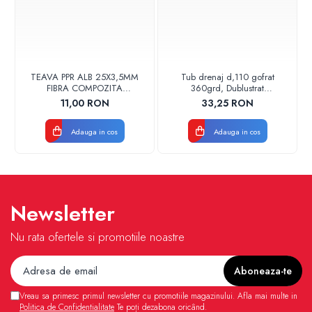
TEAVA PPR ALB 25X3,5MM
Tub drenaj d,110 gofrat
FIBRA COMPOZITA
360grd, Dublustrat
10033025004
verde/negru 110152 Drainkit
11,00 RON
33,25 RON
VALDUOTHERM VALROM
Adauga in cos
Adauga in cos
Newsletter
Nu rata ofertele si promotiile noastre
Vreau sa primesc primul newsletter cu promotiile magazinului. Afla mai multe in
Politica de Confidentialitate
Te poți dezabona oricând.