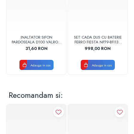
Distanta: 150 ± 20 mm
Racord dus: 1/2" - iesire superioara
Crom
INALTATOR SIFON
SET CADA DUS CU BATERIE
PARDOSEALA D100 VALROM
FERRO FIESTA NP79-BFI13U
17001900004
CROM
31,60 RON
998,00 RON
Adauga in cos
Adauga in cos
Recomandam si: