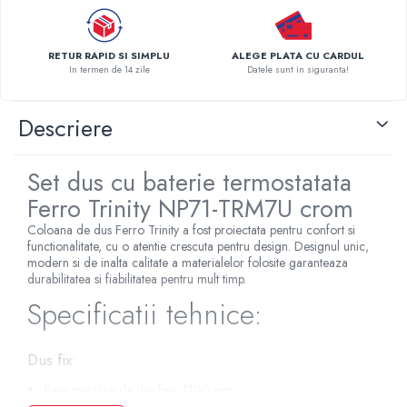
Pompe de caldura
Centrale peleti lemn
RETUR RAPID SI SIMPLU
ALEGE PLATA CU CARDUL
In termen de 14 zile
Datele sunt in siguranta!
Descriere
Set dus cu baterie termostatata
Ferro Trinity NP71-TRM7U crom
Coloana de dus Ferro Trinity a fost proiectata pentru confort si
functionalitate, cu o atentie crescuta pentru design. Designul unic,
modern si de inalta calitate a materialelor folosite garanteaza
durabilitatea si fiabilitatea pentru mult timp.
Specificatii tehnice:
Dus fix:
Bara metalica de dus fixa: 1100 mm