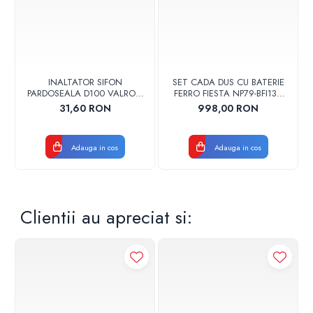
INALTATOR SIFON
SET CADA DUS CU BATERIE
PARDOSEALA D100 VALROM
FERRO FIESTA NP79-BFI13U
17001900004
CROM
31,60 RON
998,00 RON
Adauga in cos
Adauga in cos
Clientii au apreciat si: