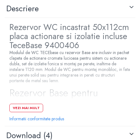
Descriere
Pompe de caldura
Centrale peleti lemn
Rezervor WC incastrat 50x112cm
placa actionare si izolatie incluse
TeceBase 9400406
Modulul de WC TECEbase cu rezervor Base are inclusiv in pachet
clapeta de actionare cromata lucioasa pentru sistem cu actionare
dubla, set de izolatie fonica si montaj pe perete, inaltime de
instalare 1120 mm. Modul de WC pentru montaj monobloc, in fata
unui perete solid sau pentru integrarea in pereti cu structuri
portante de metal sau lemn.
Rezervor Base pentru
actionare frontala:
VEZI MAI MULT
Informatii conformitate produs
Rezervor de siguranta realizat din plastic rezistent la impact
Download (4)
Conexiunea rezervorului cu filet exterior de 1/2"
Volum rezervor de 10 litri; volum de spalare standard