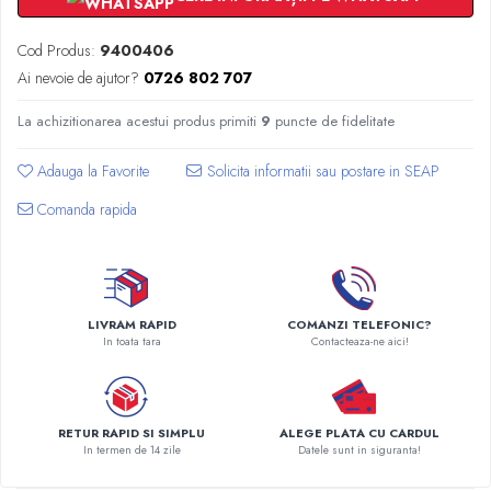
Radiatoare Otel Vogel&Noot
Radiatoare Otel Korado
Cod Produs:
9400406
Radiatoare de Baie Purmo Banga
Ai nevoie de ajutor?
0726 802 707
Automatizare Termostate
Detectoare
La achizitionarea acestui produs primiti
9
puncte de fidelitate
Termostate centrala ambient
Adauga la Favorite
Detectoare de gaz si electrovalve
Detectoare de inundatie
Comanda rapida
Automatizari centrala termica
Stabilizatoare de tensiune
Panouri solare apa calda
Accesorii panouri solare apa calda
LIVRAM RAPID
COMANZI TELEFONIC?
In toata tara
Contacteaza-ne aici!
Kituri panouri solare apa calda
Panouri solare nepresurizate
Automatizari panouri solare
RETUR RAPID SI SIMPLU
ALEGE PLATA CU CARDUL
Teava flexibila inox si fitinguri panouri
In termen de 14 zile
Datele sunt in siguranta!
solare
Grupuri de pompare panouri solare