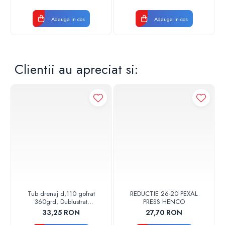
Adauga in cos
Adauga in cos
Clientii au apreciat si:
Tub drenaj d,110 gofrat
REDUCTIE 26-20 PEXAL
360grd, Dublustrat
PRESS HENCO
verde/negru 110152 Drainkit
33,25 RON
27,70 RON