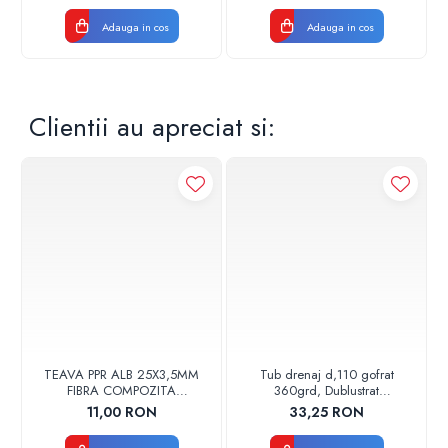
Tip margine: rimless
Adauga in cos
Adauga in cos
Culoare: alb
Material: ceramica
Tip montaj: suspendat
Caracteristici rezervor: 4.5 / 7.5 / 9 L
Clientii au apreciat si:
Capac: soft - close (inchidere lenta)
Material capac WC: duroplast
TEAVA PPR ALB 25X3,5MM
Tub drenaj d,110 gofrat
FIBRA COMPOZITA
360grd, Dublustrat
10033025004
verde/negru 110152 Drainkit
11,00 RON
33,25 RON
VALDUOTHERM VALROM