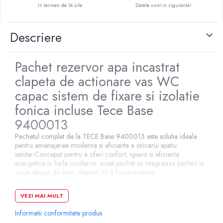
In termen de 14 zile
Datele sunt in siguranta!
Pompe de caldura
Centrale peleti lemn
Descriere
Pachet rezervor apa incastrat
clapeta de actionare vas WC
capac sistem de fixare si izolatie
fonica incluse Tece Base
9400013
Pachetul complet de la TECE Base 9400013 este solutia ideala
pentru amenajarea moderna si eficienta a oricarui spatiu
sanitar.Conceput pentru a oferi confort, igiena si eficienta
energetica in baile moderne, acest pachet se integreaza perfect in
orice design de baie, oferind stil si functionalitate.
Pachetul include
VEZI MAI MULT
Informatii conformitate produs