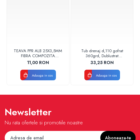
TEAVA PPR ALB 25X3,5MM
Tub drenaj d,110 gofrat
FIBRA COMPOZITA
360grd, Dublustrat
10033025004
verde/negru 110152 Drainkit
11,00 RON
33,25 RON
VALDUOTHERM VALROM
Adauga in cos
Adauga in cos
Newsletter
Nu rata ofertele si promotiile noastre