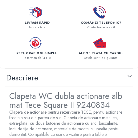
Radiatoare Otel Vogel&Noot
Radiatoare Otel Korado
Radiatoare de Baie Purmo Banga
LIVRAM RAPID
COMANZI TELEFONIC?
Automatizare Termostate
In toata tara
Contacteaza-ne aici!
Detectoare
Termostate centrala ambient
Detectoare de gaz si electrovalve
RETUR RAPID SI SIMPLU
ALEGE PLATA CU CARDUL
Detectoare de inundatie
In termen de 14 zile
Datele sunt in siguranta!
Automatizari centrala termica
Stabilizatoare de tensiune
Descriere
Panouri solare apa calda
Accesorii panouri solare apa calda
Clapeta WC dubla actionare alb
Kituri panouri solare apa calda
mat Tece Square II 9240834
Panouri solare nepresurizate
Clapeta de actionare pentru rezervoare TECE, pentru actionare
Automatizari panouri solare
frontala sau din partea de sus. Clapeta de actionare metalica,
Teava flexibila inox si fitinguri panouri
extra-plata, cu doua butoane de actionare cu arc, basculante.
Include tije de actionare, materiale de montaj si unealta pentru
solare
demontat. Compatibile cu usa de vizitare pentru tablete
Grupuri de pompare panouri solare