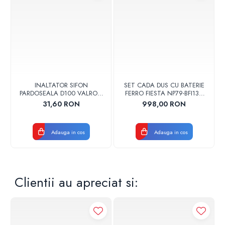
INALTATOR SIFON
SET CADA DUS CU BATERIE
PARDOSEALA D100 VALROM
FERRO FIESTA NP79-BFI13U
17001900004
CROM
31,60 RON
998,00 RON
Adauga in cos
Adauga in cos
Clientii au apreciat si: