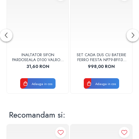
INALTATOR SIFON
SET CADA DUS CU BATERIE
PARDOSEALA D100 VALROM
FERRO FIESTA NP79-BFI13U
17001900004
CROM
31,60 RON
998,00 RON
Adauga in cos
Adauga in cos
Recomandam si: