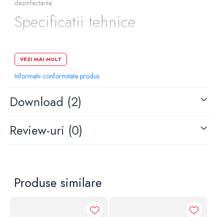
dezinfectante.
Pompe de caldura
Specificatii tehnice
Centrale peleti lemn
Material: metal
VEZI MAI MULT
Culoare: alb mat
Lungime: 220 mm
Informatii conformitate produs
Inaltime: 150 mm
Grosime: 3 mm
Download (2)
Actionare: dubla
Review-uri
(0)
Produse similare