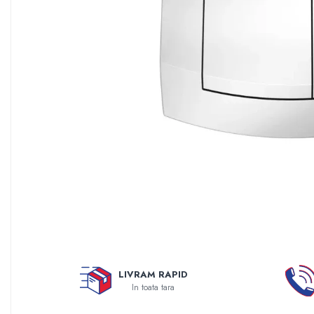
Sisteme filtrare apa Debite Mari
Sisteme filtrare apa In Trepte
Consumabile Statii medii filtrante
Consumabile Statii osmoza
Statii filtrare apa cu medii filtrante
Statii si Sisteme dezinfectie apa
Dedurizatoare Apa
Osmoza inversa rezidential
Accesorii consumabile osmoza
inversa
Ultrafiltrare recomandat pentru
apa de retea
Cartuse si Filtre filtrare apa
LIVRAM RAPID
Echipamente HORECA
In toata tara
Filtre apa cu purjare