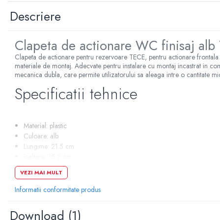
Sterilizatoare UV
Descriere
Accesorii consumabile sterilizator
UV
Clapeta de actionare WC finisaj a
Carcase Filtre apa
Clapeta de actionare pentru rezervoare TECE, pentru actionare frontala sa
Accesorii consumabile
materiale de montaj. Adecvate pentru instalare cu montaj incastrat in co
dedurizatoare apa
mecanica dubla, care permite utilizatorului sa aleaga intre o cantitate mic
Specificatii tehnice
Incalzire in pardoseala
Accesorii incalzire in pardoseala
Automatizare incalzire in
pardoseala
Material: plastic
Culoare: alb
Kituri incalzire in pardoseala
Lungime: 21.5 cm
Cutie distribuitor incalzire in
Inaltime: 15.2 cm
pardoseala
Tip actionare: mecanica
VEZI MAI MULT
Tip comanda: dubla
Distribuitoare incalzire pardoseala
Informatii conformitate produs
Grup amestec si pompare incalzire
pardoseala
Download (1)