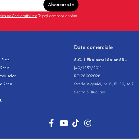
itica de Confidentialitate
Te poți dezabona oricând.
Date comerciale
 Plata
S.C. 1 Ekoinstal Solar SRL
 Retur
J40/1259/2011
roduselor
RO 28002028
e Retur
Strada Vigoniei, nr. 8, Bl. 10, sc.7
Sector 5, Bucuresti
L