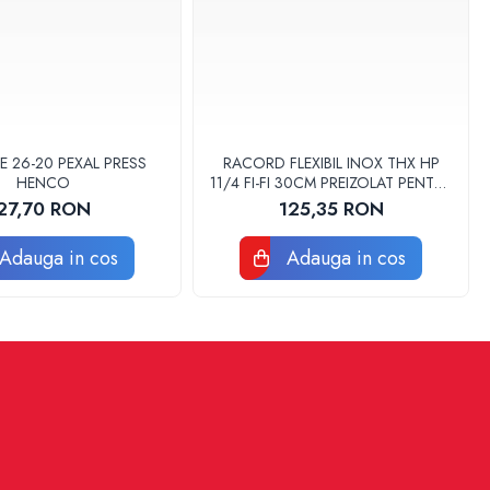
E 26-20 PEXAL PRESS
RACORD FLEXIBIL INOX THX HP
HENCO
11/4 FI-FI 30CM PREIZOLAT PENTRU
POMPA DE CALDURA - THX
27,70 RON
125,35 RON
Adauga in cos
Adauga in cos