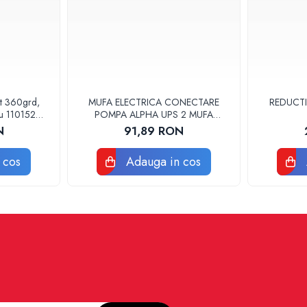
at 360grd,
MUFA ELECTRICA CONECTARE
REDUCTI
ru 110152
POMPA ALPHA UPS 2 MUFA
ELECTRICA GRUNDFOS
N
91,89 RON
 cos
Adauga in cos