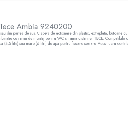
lb Tece Ambia 9240200
u din partea de sus. Clapeta de actionare din plastic, extraplata, butoane cu i
mbinatie cu rama de montaj pentru WC si rama distantier TECE. Compatibile cu 
a (3,5 litri) sau mare (6 litri) de apa pentru fiecare spalare. Acest lucru contri