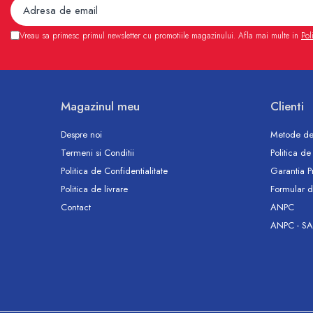
Accesorii
Vase WC
Vreau sa primesc primul newsletter cu promotiile magazinului. Afla mai multe in
Pol
Rezervoare incastrate
Rezervoare, rame WC incastrate si
clapete
Rezervoare si rame incastrate
Magazinul meu
Clienti
Clapete rezervoare si accesorii
Climatizare
Despre noi
Metode de
Ventiloconvectoare
Termeni si Conditii
Politica de
Ventiloconvectoare
Politica de Confidentialitate
Garantia P
Termostate Accesorii Ventiloconvectoare
Politica de livrare
Formular d
Aere conditionate
Contact
ANPC
ANPC - SA
Aer conditionat Monosplit
Aer conditionat Multisplit
Accesorii aer conditionat si ventilatie
Aer conditionat portabil
Filtrare aer