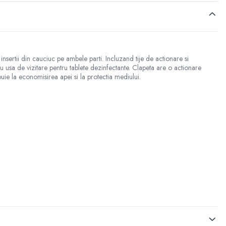
nsertii din cauciuc pe ambele parti. Incluzand tije de actionare si
usa de vizitare pentru tablete dezinfectante. Clapeta are o actionare
buie la economisirea apei si la protectia mediului.