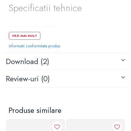
Specificatii tehnice
Pompe de caldura
Centrale peleti lemn
Material: otel inoxidabil
Culoare: alb semilucios
VEZI MAI MULT
Lungime: 214 mm
Inaltime: 144 mm
Informatii conformitate produs
Grosime: 15 mm
Actionare: dubla
Download (2)
Review-uri
(0)
Produse similare