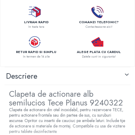
Radiatoare Otel Vogel&Noot
Radiatoare Otel Korado
Radiatoare de Baie Purmo Banga
LIVRAM RAPID
COMANZI TELEFONIC?
Automatizare Termostate
In toata tara
Contacteaza-ne aici!
Detectoare
Termostate centrala ambient
Detectoare de gaz si electrovalve
RETUR RAPID SI SIMPLU
ALEGE PLATA CU CARDUL
Detectoare de inundatie
In termen de 14 zile
Datele sunt in siguranta!
Automatizari centrala termica
Stabilizatoare de tensiune
Descriere
Panouri solare apa calda
Accesorii panouri solare apa calda
Clapeta de actionare alb
Kituri panouri solare apa calda
semilucios Tece Planus 9240322
Panouri solare nepresurizate
Clapeta de actionare din otel inoxidabil, pentru rezervoare TECE,
Automatizari panouri solare
pentru actionare frontala sau din partea de sus, cu suruburi
Teava flexibila inox si fitinguri panouri
ascunse. Opritor cu insertii de cauciuc pe ambele laturi. Include tije
de actionare si materiale de montaj. Compatibile cu usa de vizitare
solare
pentru tablete dezinfectante.
Grupuri de pompare panouri solare