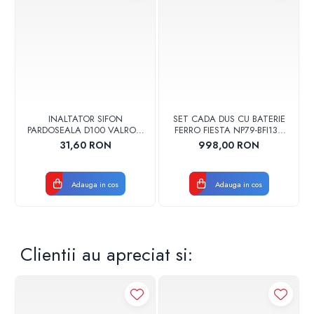
INALTATOR SIFON
SET CADA DUS CU BATERIE
PARDOSEALA D100 VALROM
FERRO FIESTA NP79-BFI13U
17001900004
CROM
31,60 RON
998,00 RON
Adauga in cos
Adauga in cos
Clientii au apreciat si: