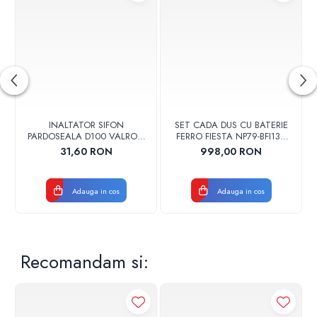
INALTATOR SIFON
SET CADA DUS CU BATERIE
PARDOSEALA D100 VALROM
FERRO FIESTA NP79-BFI13U
17001900004
CROM
31,60 RON
998,00 RON
Adauga in cos
Adauga in cos
Recomandam si: