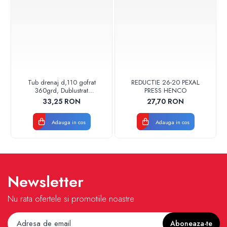
Tub drenaj d,110 gofrat
REDUCTIE 26-20 PEXAL
360grd, Dublustrat
PRESS HENCO
verde/negru 110152 Drainkit
33,25 RON
27,70 RON
Adauga in cos
Adauga in cos
Newsletter
Nu rata ofertele si promotiile noastre