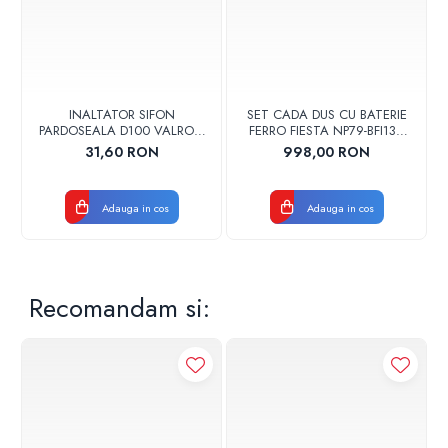
INALTATOR SIFON
SET CADA DUS CU BATERIE
PARDOSEALA D100 VALROM
FERRO FIESTA NP79-BFI13U
17001900004
CROM
31,60 RON
998,00 RON
Adauga in cos
Adauga in cos
Recomandam si: