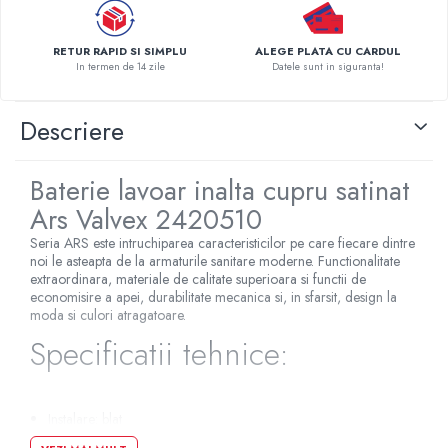
Pompe de caldura
RETUR RAPID SI SIMPLU
ALEGE PLATA CU CARDUL
Centrale peleti lemn
In termen de 14 zile
Datele sunt in siguranta!
Descriere
Baterie lavoar inalta cupru satinat
Ars Valvex 2420510
Seria ARS este intruchiparea caracteristicilor pe care fiecare dintre
noi le asteapta de la armaturile sanitare moderne. Functionalitate
extraordinara, materiale de calitate superioara si functii de
economisire a apei, durabilitate mecanica si, in sfarsit, design la
moda si culori atragatoare.
Specificatii tehnice:
Instalare: blat
Tip duza: fix