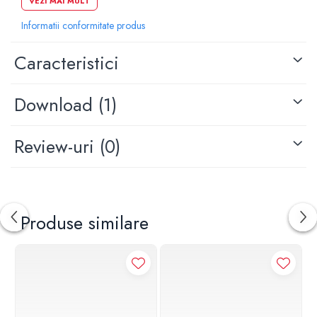
VEZI MAI MULT
Material principal: alama
Echipament: furtun de alimentare de 45 cm inclus
Informatii conformitate produs
Actionare: Monocomanda
Orificii montare: 1
Caracteristici
Regulator: Ø 35
Culoare: cupru satinat
Download (1)
Review-uri
(0)
Produse similare