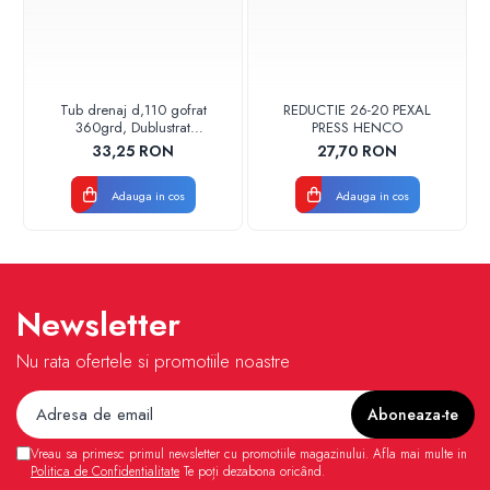
Tub drenaj d,110 gofrat
REDUCTIE 26-20 PEXAL
360grd, Dublustrat
PRESS HENCO
verde/negru 110152 Drainkit
33,25 RON
27,70 RON
Adauga in cos
Adauga in cos
Newsletter
Nu rata ofertele si promotiile noastre
Vreau sa primesc primul newsletter cu promotiile magazinului. Afla mai multe in
Politica de Confidentialitate
Te poți dezabona oricând.