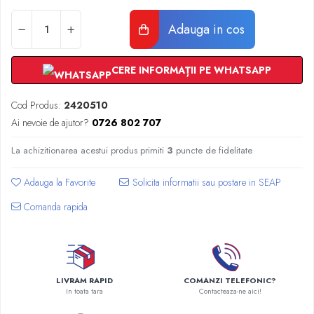
Radiatoare Otel Vogel&Noot
Radiatoare Otel Korado
Adauga in cos
Radiatoare de Baie Purmo Banga
Automatizare Termostate
CERE INFORMAȚII PE WHATSAPP
Detectoare
Termostate centrala ambient
Cod Produs:
2420510
Detectoare de gaz si electrovalve
Ai nevoie de ajutor?
0726 802 707
Detectoare de inundatie
Automatizari centrala termica
La achizitionarea acestui produs primiti
3
puncte de fidelitate
Stabilizatoare de tensiune
Adauga la Favorite
Panouri solare apa calda
Comanda rapida
Accesorii panouri solare apa calda
Kituri panouri solare apa calda
Panouri solare nepresurizate
Automatizari panouri solare
Teava flexibila inox si fitinguri panouri
LIVRAM RAPID
COMANZI TELEFONIC?
In toata tara
Contacteaza-ne aici!
solare
Grupuri de pompare panouri solare