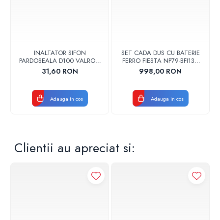
INALTATOR SIFON
SET CADA DUS CU BATERIE
PARDOSEALA D100 VALROM
FERRO FIESTA NP79-BFI13U
17001900004
CROM
31,60 RON
998,00 RON
Adauga in cos
Adauga in cos
Clientii au apreciat si: