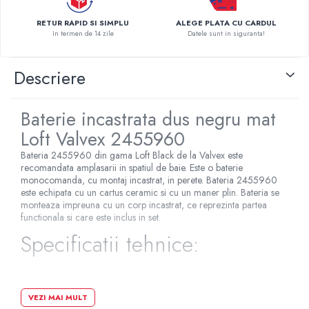
Pompe de caldura
RETUR RAPID SI SIMPLU
ALEGE PLATA CU CARDUL
In termen de 14 zile
Datele sunt in siguranta!
Centrale peleti lemn
Descriere
Baterie incastrata dus negru mat
Loft Valvex 2455960
Bateria 2455960 din gama Loft Black de la Valvex este
recomandata amplasarii in spatiul de baie. Este o baterie
monocomanda, cu montaj incastrat, in perete. Bateria 2455960
este echipata cu un cartus ceramic si cu un maner plin. Bateria se
monteaza impreuna cu un corp incastrat, ce reprezinta partea
functionala si care este inclus in set.
Specificatii tehnice:
Tip comanda: monocomanda
VEZI MAI MULT
Tip montare: incastrat