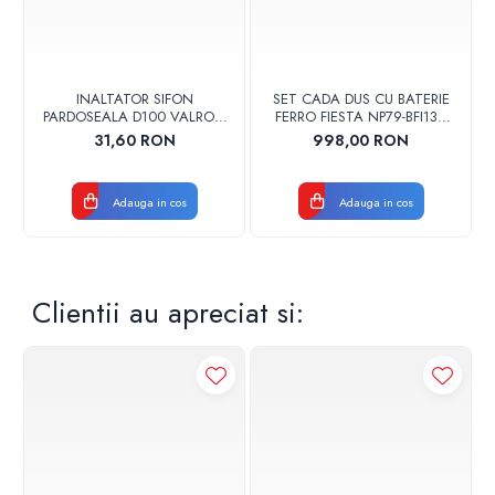
INALTATOR SIFON
SET CADA DUS CU BATERIE
PARDOSEALA D100 VALROM
FERRO FIESTA NP79-BFI13U
17001900004
CROM
31,60 RON
998,00 RON
Adauga in cos
Adauga in cos
Clientii au apreciat si: