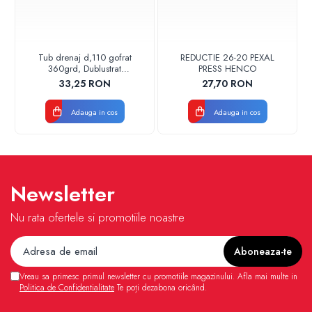
Tub drenaj d,110 gofrat
REDUCTIE 26-20 PEXAL
360grd, Dublustrat
PRESS HENCO
verde/negru 110152 Drainkit
33,25 RON
27,70 RON
Adauga in cos
Adauga in cos
Newsletter
Nu rata ofertele si promotiile noastre
Vreau sa primesc primul newsletter cu promotiile magazinului. Afla mai multe in
Politica de Confidentialitate
Te poți dezabona oricând.