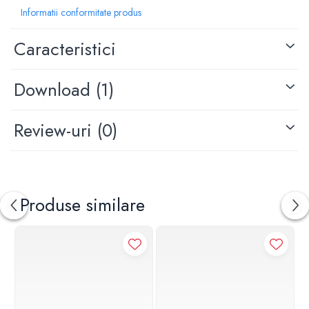
Tip maner: plin
Informatii conformitate produs
Inaltime: 100 mm
Adancime: 99 mm
Caracteristici
Latime: 100 mm
Download (1)
Review-uri
(0)
Produse similare