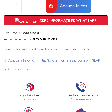
Radiatoare Otel Vogel&Noot
Adauga in cos
Radiatoare Otel Korado
Radiatoare de Baie Purmo Banga
CERE INFORMAȚII PE WHATSAPP
Automatizare Termostate
Detectoare
Cod Produs:
2455960
Termostate centrala ambient
Ai nevoie de ajutor?
0726 802 707
Detectoare de gaz si electrovalve
Detectoare de inundatie
La achizitionarea acestui produs primiti
3
puncte de fidelitate
Automatizari centrala termica
Stabilizatoare de tensiune
Adauga la Favorite
Panouri solare apa calda
Comanda rapida
Accesorii panouri solare apa calda
Kituri panouri solare apa calda
Panouri solare nepresurizate
Automatizari panouri solare
LIVRAM RAPID
COMANZI TELEFONIC?
Teava flexibila inox si fitinguri panouri
In toata tara
Contacteaza-ne aici!
solare
Grupuri de pompare panouri solare