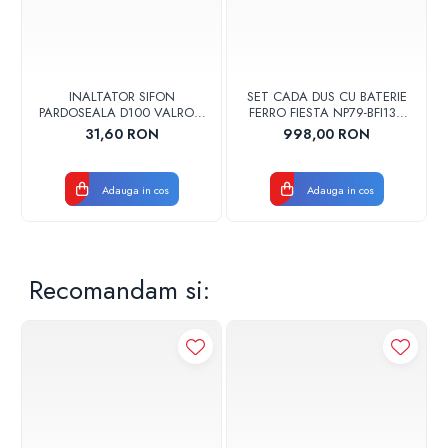
INALTATOR SIFON
SET CADA DUS CU BATERIE
PARDOSEALA D100 VALROM
FERRO FIESTA NP79-BFI13U
17001900004
CROM
31,60 RON
998,00 RON
Adauga in cos
Adauga in cos
Recomandam si: