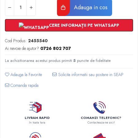
Radiatoare Otel Vogel&Noot
Adauga in cos
Radiatoare Otel Korado
Radiatoare de Baie Purmo Banga
CERE INFORMAȚII PE WHATSAPP
Automatizare Termostate
Detectoare
Cod Produs:
2455540
Termostate centrala ambient
Ai nevoie de ajutor?
0726 802 707
Detectoare de gaz si electrovalve
Detectoare de inundatie
La achizitionarea acestui produs primiti
5
puncte de fidelitate
Automatizari centrala termica
Stabilizatoare de tensiune
Adauga la Favorite
Panouri solare apa calda
Comanda rapida
Accesorii panouri solare apa calda
Kituri panouri solare apa calda
Panouri solare nepresurizate
Automatizari panouri solare
LIVRAM RAPID
COMANZI TELEFONIC?
Teava flexibila inox si fitinguri panouri
In toata tara
Contacteaza-ne aici!
solare
Grupuri de pompare panouri solare