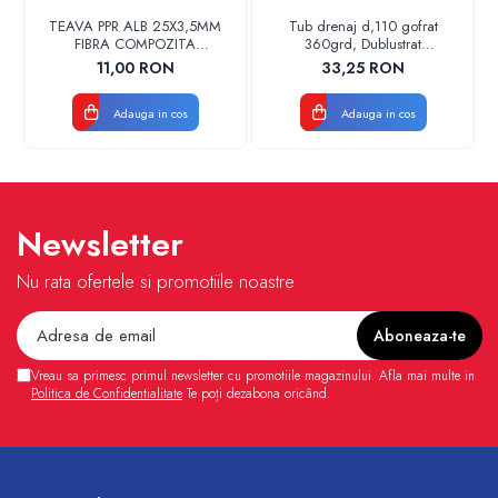
TEAVA PPR ALB 25X3,5MM
Tub drenaj d,110 gofrat
FIBRA COMPOZITA
360grd, Dublustrat
10033025004
verde/negru 110152 Drainkit
11,00 RON
33,25 RON
VALDUOTHERM VALROM
Adauga in cos
Adauga in cos
Newsletter
Nu rata ofertele si promotiile noastre
Vreau sa primesc primul newsletter cu promotiile magazinului. Afla mai multe in
Politica de Confidentialitate
Te poți dezabona oricând.