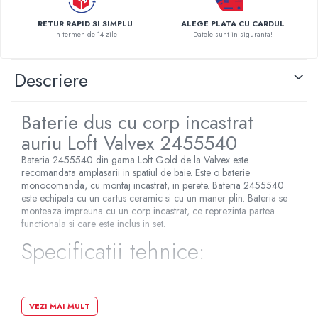
Pompe de caldura
RETUR RAPID SI SIMPLU
ALEGE PLATA CU CARDUL
In termen de 14 zile
Datele sunt in siguranta!
Centrale peleti lemn
Descriere
Baterie dus cu corp incastrat
auriu Loft Valvex 2455540
Bateria 2455540 din gama Loft Gold de la Valvex este
recomandata amplasarii in spatiul de baie. Este o baterie
monocomanda, cu montaj incastrat, in perete. Bateria 2455540
este echipata cu un cartus ceramic si cu un maner plin. Bateria se
monteaza impreuna cu un corp incastrat, ce reprezinta partea
functionala si care este inclus in set.
Specificatii tehnice:
Tip comanda: monocomanda
VEZI MAI MULT
Tip montare: incastrat