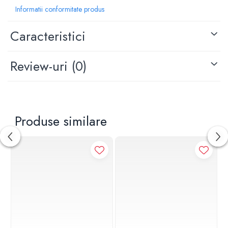
Tip maner: plin
Informatii conformitate produs
Inaltime: 100 mm
Adancime: 99 mm
Caracteristici
Latime: 100 mm
Review-uri
(0)
Produse similare