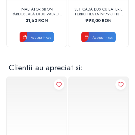
INALTATOR SIFON
SET CADA DUS CU BATERIE
PARDOSEALA D100 VALROM
FERRO FIESTA NP79-BFI13U
17001900004
CROM
31,60 RON
998,00 RON
Adauga in cos
Adauga in cos
Clientii au apreciat si: