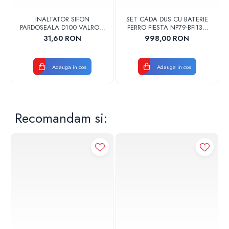
INALTATOR SIFON
SET CADA DUS CU BATERIE
PARDOSEALA D100 VALROM
FERRO FIESTA NP79-BFI13U
17001900004
CROM
31,60 RON
998,00 RON
Adauga in cos
Adauga in cos
Recomandam si: