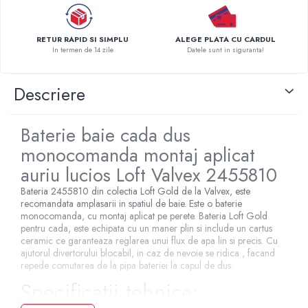
Pompe de caldura
Centrale peleti lemn
RETUR RAPID SI SIMPLU
ALEGE PLATA CU CARDUL
In termen de 14 zile
Datele sunt in siguranta!
Descriere
Baterie baie cada dus
monocomanda montaj aplicat
auriu lucios Loft Valvex 2455810
Bateria 2455810 din colectia Loft Gold de la Valvex, este
recomandata amplasarii in spatiul de baie. Este o baterie
monocomanda, cu montaj aplicat pe perete. Bateria Loft Gold
pentru cada, este echipata cu un maner plin si include un cartus
ceramic ce garanteaza reglarea unui flux de apa lin si precis. Cu
ajutorul divertorului blocabil, in caz de nevoie se ridica , facand
repede comutarea de la pipa bateriei la capul de dus.
Specificatii tehnice: