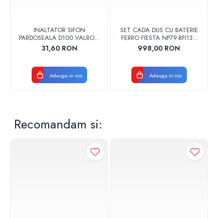
INALTATOR SIFON
SET CADA DUS CU BATERIE
PARDOSEALA D100 VALROM
FERRO FIESTA NP79-BFI13U
17001900004
CROM
31,60 RON
998,00 RON
Adauga in cos
Adauga in cos
Recomandam si: