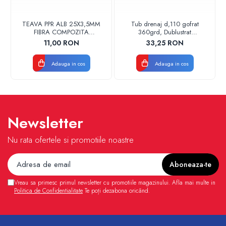
TEAVA PPR ALB 25X3,5MM
Tub drenaj d,110 gofrat
FIBRA COMPOZITA
360grd, Dublustrat
10033025004
verde/negru 110152 Drainkit
11,00 RON
33,25 RON
VALDUOTHERM VALROM
Adauga in cos
Adauga in cos
Newsletter
Nu rata ofertele si promotiile noastre
Vreau sa primesc primul newsletter cu promotiile magazinului. Afla mai multe in
Politica de Confidentialitate
Te poți dezabona oricând.