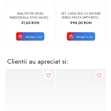
INALTATOR SIFON
SET CADA DUS CU BATERIE
PARDOSEALA D100 VALROM
FERRO FIESTA NP79-BFI13U
17001900004
CROM
31,60 RON
998,00 RON
Adauga in cos
Adauga in cos
Clientii au apreciat si: