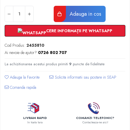
Radiatoare Otel Vogel&Noot
Radiatoare Otel Korado
Adauga in cos
Radiatoare de Baie Purmo Banga
Automatizare Termostate
Detectoare
CERE INFORMAȚII PE WHATSAPP
Termostate centrala ambient
Cod Produs:
2455810
Detectoare de gaz si electrovalve
Ai nevoie de ajutor?
0726 802 707
Detectoare de inundatie
Automatizari centrala termica
La achizitionarea acestui produs primiti
9
puncte de fidelitate
Stabilizatoare de tensiune
Panouri solare apa calda
Adauga la Favorite
Accesorii panouri solare apa calda
Comanda rapida
Kituri panouri solare apa calda
Panouri solare nepresurizate
Automatizari panouri solare
Teava flexibila inox si fitinguri panouri
LIVRAM RAPID
COMANZI TELEFONIC?
solare
In toata tara
Contacteaza-ne aici!
Grupuri de pompare panouri solare