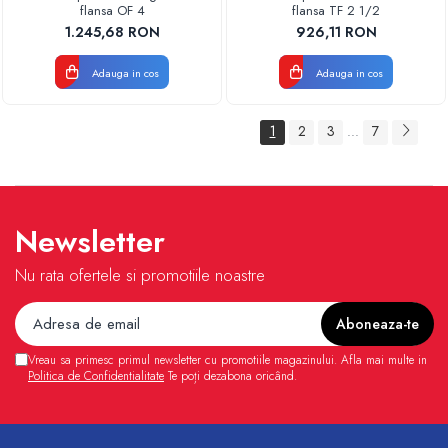
flansa OF 4
flansa TF 2 1/2
1.245,68 RON
926,11 RON
Adauga in cos
Adauga in cos
1
2
3
7
...
Newsletter
Nu rata ofertele si promotiile noastre
Vreau sa primesc primul newsletter cu promotiile magazinului. Afla mai multe in
Politica de Confidentialitate
Te poți dezabona oricând.