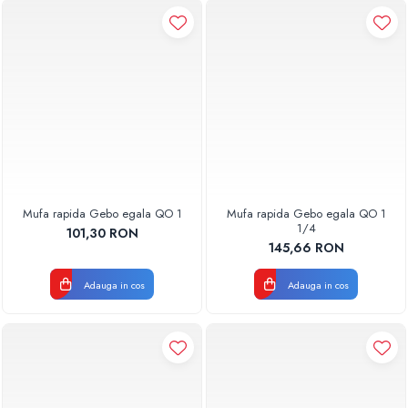
Pompe de caldura
Centrale peleti lemn
Mufa rapida Gebo egala QO 1
Mufa rapida Gebo egala QO 1
1/4
101,30 RON
145,66 RON
Adauga in cos
Adauga in cos