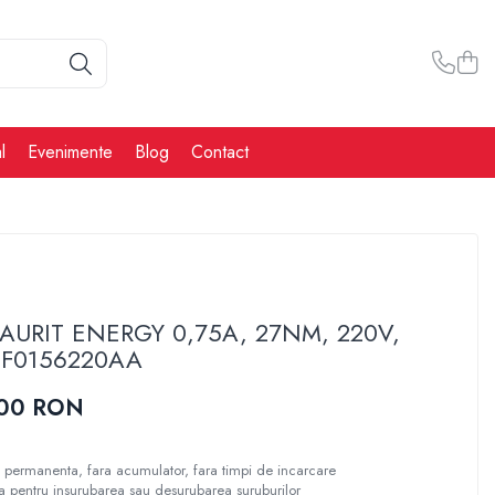
l
Evenimente
Blog
Contact
AURIT ENERGY 0,75A, 27NM, 220V,
 F0156220AA
,00 RON
 permanenta, fara acumulator, fara timpi de incarcare
a pentru insurubarea sau desurubarea suruburilor