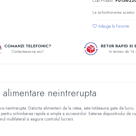
Cod Produs:
F015622
La achizitionarea acestui
Adauga la Favorite
COMANZI TELEFONIC?
RETUR RAPID SI 
Contacteaza-ne aici!
In termen de 14 
 alimentare neintrerupta
eintrerupta. Datorita alimentarii de la retea, este totdeauna gata de lucru. C
entru schimbarea rapida si simpla a accesoriilor. Setarea dispozitivului de c
ul multilateral si asigura controlul lucrarii.