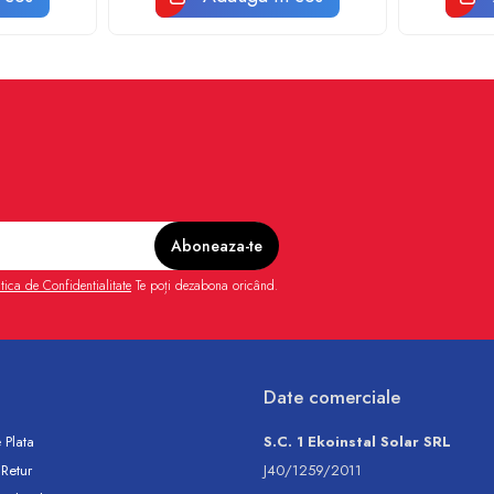
itica de Confidentialitate
Te poți dezabona oricând.
Date comerciale
 Plata
S.C. 1 Ekoinstal Solar SRL
 Retur
J40/1259/2011