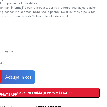
u o pozitie de lucru stabila
constant informațiile pentru produse, pentru a asigura acuratețea datelor.
tiv și pot conține accesorii neincluse în pachet. Detaliile tehnice pot suferi
iar ofertele sunt valabile în limita stocului disponibil.
 in EasyBox
zile
Adauga in cos
CERE INFORMAȚII PE WHATSAPP