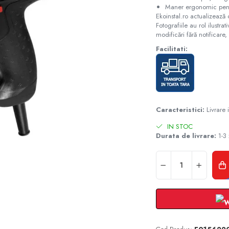
Maner ergonomic pentr
Ekoinstal.ro actualizează 
Fotografiile au rol ilustra
modificări fără notificare, 
Facilitati:
Caracteristici:
Livrare
IN STOC
Durata de livrare:
1-3 