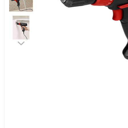
Sisteme filtrare apa Debite Mari
Sisteme filtrare apa In Trepte
Consumabile Statii medii filtrante
Consumabile Statii osmoza
Statii filtrare apa cu medii filtrante
Statii si Sisteme dezinfectie apa
Dedurizatoare Apa
Osmoza inversa rezidential
Accesorii consumabile osmoza
inversa
Ultrafiltrare recomandat pentru
apa de retea
Cartuse si Filtre filtrare apa
Echipamente HORECA
Filtre apa cu purjare