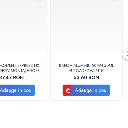
 MOMENT EXPRESS FIX
BANDA ALUMINIU 50MM-50ML
DEZIV MONTAJ HRO78
AUTOADEZIVA MTM
37046 1022074
37,47 RON
53,60 RON
Adauga in cos
Adauga in cos