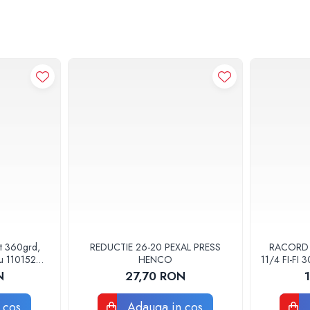
at 360grd,
REDUCTIE 26-20 PEXAL PRESS
RACORD F
ru 110152
HENCO
11/4 FI-FI
POMPA
N
27,70 RON
 cos
Adauga in cos