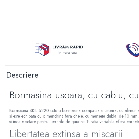
Sterilizatoare UV
Accesorii consumabile sterilizator
UV
Carcase Filtre apa
Accesorii consumabile
dedurizatoare apa
LIVRAM RAPID
In toata tara
Incalzire in pardoseala
Accesorii incalzire in pardoseala
Descriere
Automatizare incalzire in
pardoseala
Kituri incalzire in pardoseala
Bormasina usoara, cu cablu, cu
Cutie distribuitor incalzire in
pardoseala
Bormasina SKIL 6220 este o bormasina compacta si usoara, cu alimentare n
Distribuitoare incalzire pardoseala
si este echipata cu o mandrina fara cheie, cu manseta dubla, de 10 mm, p
si inca o setare pentru lucrarile de gaurire. Turatia variabila ofera caracter
Grup amestec si pompare incalzire
Libertatea extinsa a miscarii
pardoseala