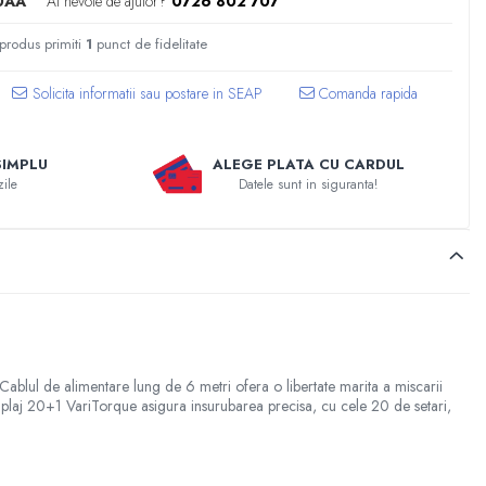
0AA
Ai nevoie de ajutor?
0726 802 707
 produs primiti
1
punct de fidelitate
Comanda rapida
SIMPLU
ALEGE PLATA CU CARDUL
zile
Datele sunt in siguranta!
ablul de alimentare lung de 6 metri ofera o libertate marita a miscarii
uplaj 20+1 VariTorque asigura insurubarea precisa, cu cele 20 de setari,