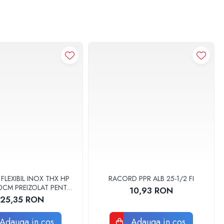
LEXIBIL INOX THX HP
RACORD PPR ALB 25-1/2 FI
 30CM PREIZOLAT PENTRU
10,93 RON
 DE CALDURA - THX
125,35 RON
Adauga in cos
Adauga in cos