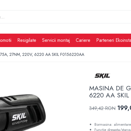
omotii
Resigilate
Servicii montaj
Cariere
Parteneri Ekoinsta
75A, 27NM, 220V, 6220 AA SKIL F0156220AA
MASINA DE G
6220 AA SKIL
199
349,42 RON
Bormasina: alimentare
Functie dreapta/stang