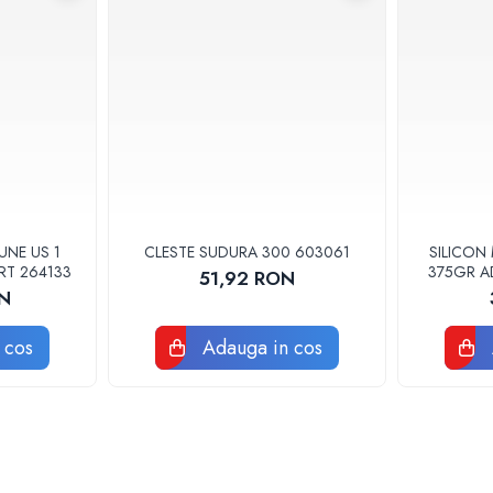
ida, usoara a accesoriilor
itie de blocare completa pentru gaurire
confort optim in timpul lucrului
UNE US 1
CLESTE SUDURA 300 603061
SILICON
RT 264133
375GR A
51,92 RON
14
N
 cos
Adauga in cos