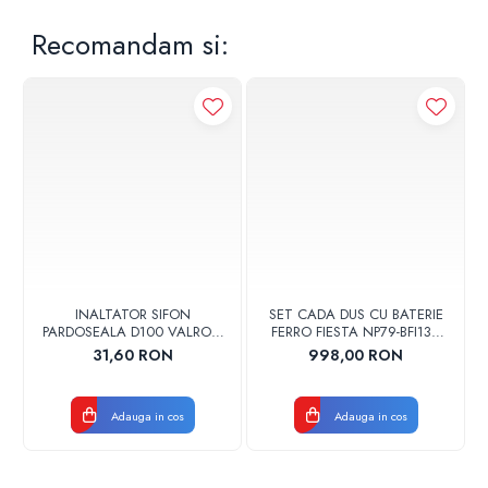
Recomandam si:
INALTATOR SIFON
SET CADA DUS CU BATERIE
PARDOSEALA D100 VALROM
FERRO FIESTA NP79-BFI13U
17001900004
CROM
31,60 RON
998,00 RON
Adauga in cos
Adauga in cos