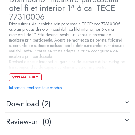
otel filet interior 1" 6 cai TECE
Pompe de caldura
77310006
Centrale peleti lemn
Distribuitorul de incalzire prin pardoseala TECEfloor 77310006
este un produs din otel inoxidabil, cu filet interior, cu 6 cai si
diametrul de 1". Este destinat pentru utilizarea in sisteme de
incalzire prin pardoseala. Acesta se monteaza pe perete, folosind
suporturile de sustinere incluse. Iesirile distribuitoarelor sunt dispuse
variabil, astfel incat sa se poata adapta la orice configuratie de
incalzire prin pardoseala.
Robineti de retur integrati cu garnitura de etansare dubla o-ring pe
tija supapei, disc de supapa cu etansare cu o-ring pentru
inchiderea fiabila permanenta a circuitelor de incalzire, debitmetru
VEZI MAI MULT
cu inchidere, 0,5-4 litri cu mecanism de blocare conform DIN EN
1264-4.
Informatii conformitate produs
Specificatii tehnice
Download (2)
Lungime: 398 mm
Review-uri
(0)
Numar cai: 6
Racord distribuitor: 1"
Racord circuite: 3/4"