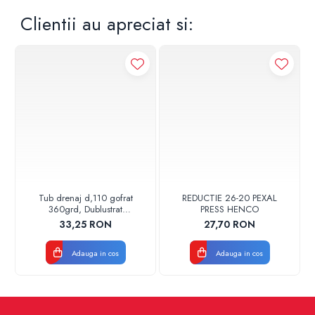
Clientii au apreciat si:
Tub drenaj d,110 gofrat
REDUCTIE 26-20 PEXAL
360grd, Dublustrat
PRESS HENCO
verde/negru 110152 Drainkit
33,25 RON
27,70 RON
Adauga in cos
Adauga in cos