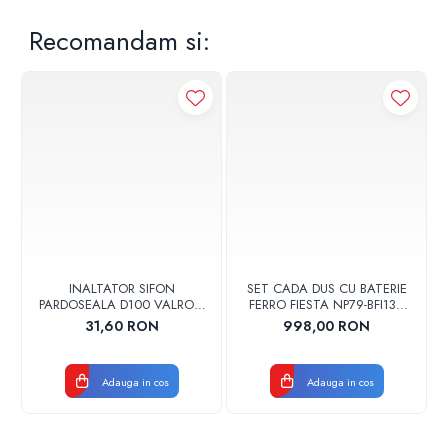
Recomandam si:
INALTATOR SIFON
SET CADA DUS CU BATERIE
PARDOSEALA D100 VALROM
FERRO FIESTA NP79-BFI13U
17001900004
CROM
31,60 RON
998,00 RON
Adauga in cos
Adauga in cos