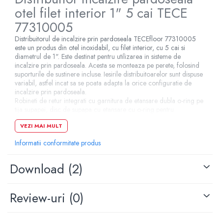
otel filet interior 1" 5 cai TECE
Pompe de caldura
77310005
Centrale peleti lemn
Distribuitorul de incalzire prin pardoseala TECEfloor 77310005
este un produs din otel inoxidabil, cu filet interior, cu 5 cai si
diametrul de 1". Este destinat pentru utilizarea in sisteme de
incalzire prin pardoseala. Acesta se monteaza pe perete, folosind
suporturile de sustinere incluse. Iesirile distribuitoarelor sunt dispuse
variabil, astfel incat sa se poata adapta la orice configuratie de
incalzire prin pardoseala.
Robineti de retur integrati cu garnitura de etansare dubla o-ring pe
tija supapei, disc de supapa cu etansare cu o-ring pentru
inchiderea fiabila permanenta a circuitelor de incalzire, debitmetru
VEZI MAI MULT
cu inchidere, 0,5-4 litri cu mecanism de blocare conform DIN EN
1264-4.
Informatii conformitate produs
Specificatii tehnice
Download (2)
Lungime: 348 mm
Review-uri
(0)
Numar cai: 5
Racord distribuitor: 1"
Racord circuite: 3/4"