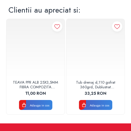
Clientii au apreciat si:
TEAVA PPR ALB 25X3,5MM
Tub drenaj d,110 gofrat
FIBRA COMPOZITA
360grd, Dublustrat
10033025004
verde/negru 110152 Drainkit
11,00 RON
33,25 RON
VALDUOTHERM VALROM
Adauga in cos
Adauga in cos