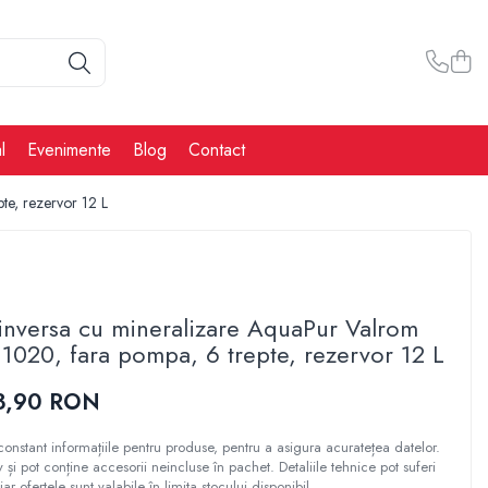
l
Evenimente
Blog
Contact
e, rezervor 12 L
inversa cu mineralizare AquaPur Valrom
20, fara pompa, 6 trepte, rezervor 12 L
3,90 RON
constant informațiile pentru produse, pentru a asigura acuratețea datelor.
tiv și pot conține accesorii neincluse în pachet. Detaliile tehnice pot suferi
iar ofertele sunt valabile în limita stocului disponibil.