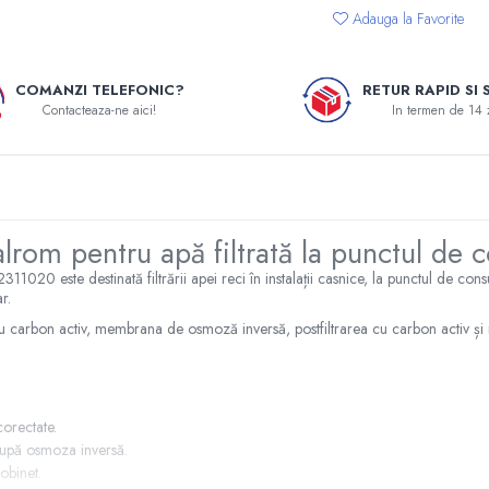
Adauga la Favorite
COMANZI TELEFONIC?
RETUR RAPID SI 
Contacteaza-ne aici!
In termen de 14 
lrom pentru apă filtrată la punctul de
 este destinată filtrării apei reci în instalații casnice, la punctul de cons
r.
 cu carbon activ, membrana de osmoză inversă, postfiltrarea cu carbon activ și
corectate.
după osmoza inversă.
robinet.