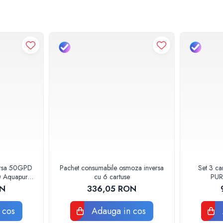
ersa 50GPD
Pachet consumabile osmoza inversa
Set 3 cartu
Aquapur
cu 6 cartuse
PUR
m
AQUA07
ON
336,05 RON
 cos
Adauga in cos