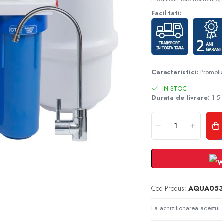
Facilitati:
Caracteristici:
Promoti
IN STOC
Durata de livrare:
1-5 
Cod Produs:
AQUA053
La achizitionarea acestui