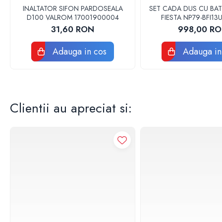
Accesorii
INALTATOR SIFON PARDOSEALA
SET CADA DUS CU BAT
Vase WC
D100 VALROM 17001900004
FIESTA NP79-BFI1
Rezervoare incastrate
31,60 RON
998,00 R
Rezervoare, rame WC incastrate si
Adauga in cos
Adauga in
clapete
Rezervoare si rame incastrate
Clapete rezervoare si accesorii
Climatizare
Clientii au apreciat si:
Ventiloconvectoare
Ventiloconvectoare
Termostate Accesorii Ventiloconvectoare
Aere conditionate
Aer conditionat Monosplit
Aer conditionat Multisplit
Accesorii aer conditionat si ventilatie
Aer conditionat portabil
Filtrare aer