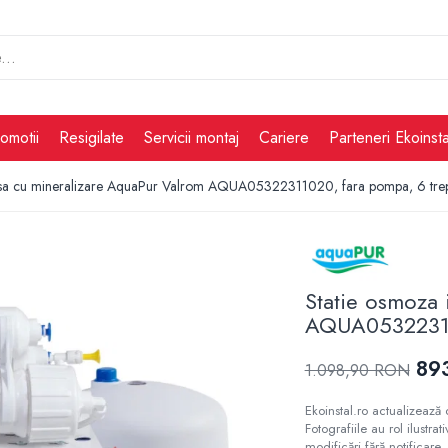
omotii
Resigilate
Servicii montaj
Cariere
Parteneri Ekoinsta
rsa cu mineralizare AquaPur Valrom AQUA05322311020, fara pompa, 6 trept
Statie osmoza 
AQUA053223110
89
1.098,90 RON
Ekoinstal.ro actualizează 
Fotografiile au rol ilustra
modificări fără notificare, 