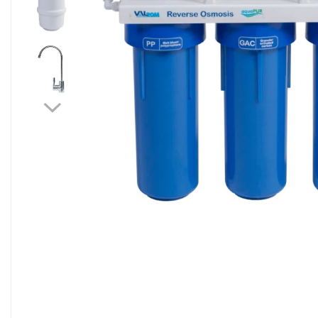
Sisteme filtrare apa Debite Mari
Sisteme filtrare apa In Trepte
Consumabile Statii medii filtrante
Consumabile Statii osmoza
Statii filtrare apa cu medii filtrante
Statii si Sisteme dezinfectie apa
Dedurizatoare Apa
Osmoza inversa rezidential
Accesorii consumabile osmoza
inversa
Ultrafiltrare recomandat pentru
apa de retea
Cartuse si Filtre filtrare apa
Echipamente HORECA
Filtre apa cu purjare