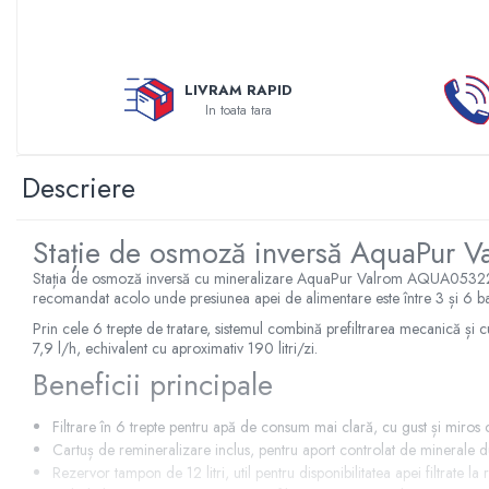
Sterilizatoare UV
Accesorii consumabile sterilizator
UV
LIVRAM RAPID
Carcase Filtre apa
In toata tara
Accesorii consumabile
dedurizatoare apa
Descriere
Incalzire in pardoseala
Accesorii incalzire in pardoseala
Stație de osmoză inversă AquaPur Va
Automatizare incalzire in
Stația de osmoză inversă cu mineralizare AquaPur Valrom AQUA05322311020
pardoseala
recomandat acolo unde presiunea apei de alimentare este între 3 și 6 ba
Kituri incalzire in pardoseala
Prin cele 6 trepte de tratare, sistemul combină prefiltrarea mecanică și
Cutie distribuitor incalzire in
7,9 l/h, echivalent cu aproximativ 190 litri/zi.
pardoseala
Beneficii principale
Distribuitoare incalzire pardoseala
Filtrare în 6 trepte pentru apă de consum mai clară, cu gust și miros 
Grup amestec si pompare incalzire
Cartuș de remineralizare inclus, pentru aport controlat de minerale 
pardoseala
Rezervor tampon de 12 litri, util pentru disponibilitatea apei filtrate la 