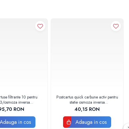
se filtrante 10 pentru
Postcartus quick carbune activ pentru
3/osmoza inversa
statie osmoza inversa
000810003 Aquapur
AQUA07003010000 Aquapur
95,70 RON
40,15 RON
Valhoh Valrom
Valhoh Valrom
Adauga in cos
Adauga in cos