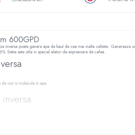
Contacteaza-ne aici!
In termen de 14 
lrom 600GPD
za inversa poate genera apa de baut de cea mai inalta calitate. Genereaza un d
%. Statia este utila in special alaturi de expresoare de cafea.
nversa
de ioni si molecule in apa.
 inversa
cat (1.58L/min)