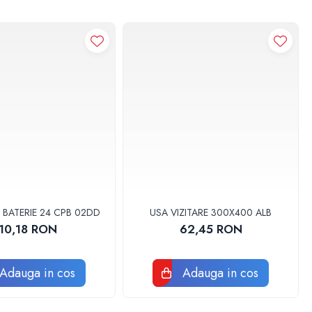
la punctul de consum.
al, imbunatateste gustul si mirosul;
 BATERIE 24 CPB 02DD
USA VIZITARE 300X400 ALB
10,18 RON
62,45 RON
n tub. Impuritatile sunt eliminate la canalizare.
lizare lunga. Materialul memebranei este sensibil la clor. Filtru cu
Adauga in cos
Adauga in cos