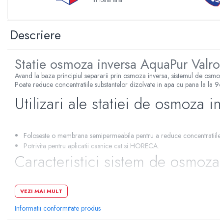
In toata tara
Sterilizatoare UV
Accesorii consumabile sterilizator
Descriere
UV
Carcase Filtre apa
Statie osmoza inversa AquaPur Va
Accesorii consumabile
dedurizatoare apa
Avand la baza principiul separarii prin osmoza inversa, sistemul de osmo
Poate reduce concentratiile substantelor dizolvate in apa cu pana la la 96
Incalzire in pardoseala
Utilizari ale statiei de osmoza i
Accesorii incalzire in pardoseala
Automatizare incalzire in
pardoseala
Foloseste o membrana semipermeabila pentru a reduce concentratiile 
Kituri incalzire in pardoseala
Potrivita pentru aplicatii casnice cat si HORECA.
Caracteristici sistem de osmoza
Cutie distribuitor incalzire in
pardoseala
Distribuitoare incalzire pardoseala
VEZI MAI MULT
Sistem compact fara rezervor
Grup amestec si pompare incalzire
Producerea apei se face in momentul consumului la debit de apa ridi
pardoseala
Informatii conformitate produs
Instalare si conectare rapida.