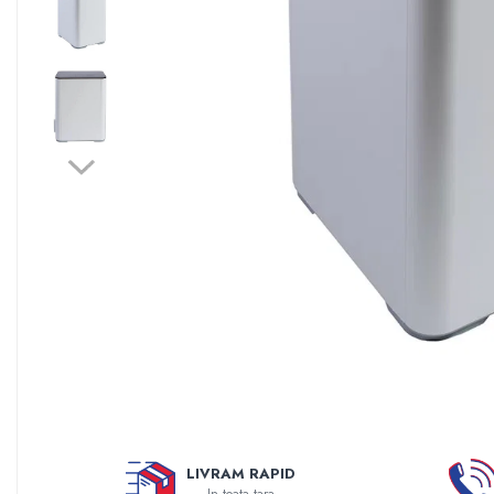
Sisteme filtrare apa Debite Mari
Sisteme filtrare apa In Trepte
Consumabile Statii medii filtrante
Consumabile Statii osmoza
Statii filtrare apa cu medii filtrante
Statii si Sisteme dezinfectie apa
Dedurizatoare Apa
Osmoza inversa rezidential
Accesorii consumabile osmoza
inversa
Ultrafiltrare recomandat pentru
apa de retea
Cartuse si Filtre filtrare apa
Echipamente HORECA
LIVRAM RAPID
Filtre apa cu purjare