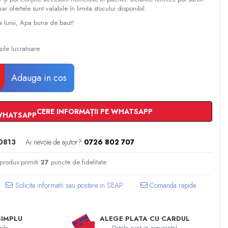
iar ofertele sunt valabile în limita stocului disponibil.
a lunii, Apa buna de baut!
zile lucratoare
Adauga in cos
CERE INFORMAȚII PE WHATSAPP
0813
Ai nevoie de ajutor?
0726 802 707
 produs primiti
27
puncte de fidelitate
Comanda rapida
SIMPLU
ALEGE PLATA CU CARDUL