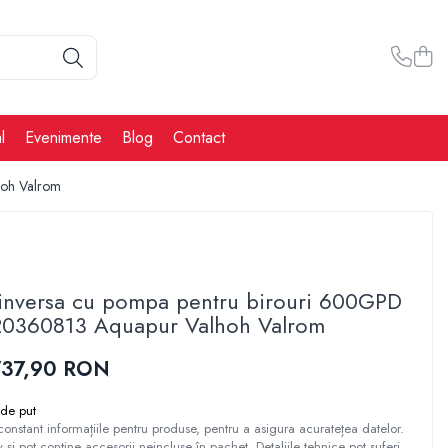
l
Evenimente
Blog
Contact
hoh Valrom
 inversa cu pompa pentru birouri 600GPD
20360813 Aquapur Valhoh Valrom
737,90 RON
de put
constant informațiile pentru produse, pentru a asigura acuratețea datelor.
tiv și pot conține accesorii neincluse în pachet. Detaliile tehnice pot suferi