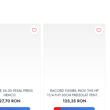
 utilizare de mai sus este date ca referinta.
E 26-20 PEXAL PRESS
RACORD FLEXIBIL INOX THX HP
HENCO
11/4 FI-FI 30CM PREIZOLAT PENTRU
POMPA DE CALDURA - THX
27,70 RON
125,35 RON
re nevoie de conectare la canalizare. Proiectata pentru a fi montata in