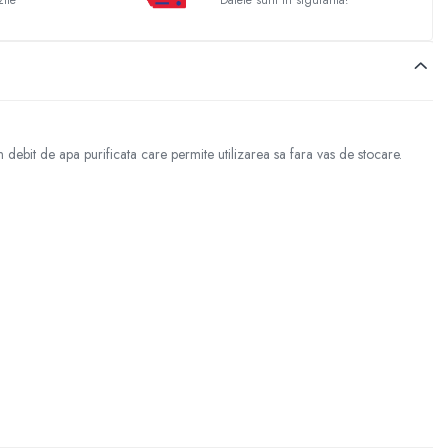
zile
Datele sunt in siguranta!
ebit de apa purificata care permite utilizarea sa fara vas de stocare.