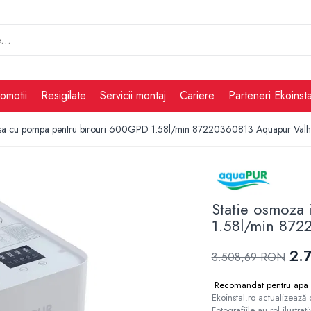
omotii
Resigilate
Servicii montaj
Cariere
Parteneri Ekoinsta
ersa cu pompa pentru birouri 600GPD 1.58l/min 87220360813 Aquapur Val
Statie osmoza
1.58l/min 872
2.
3.508,69 RON
Recomandat pentru apa 
Ekoinstal.ro actualizează 
Fotografiile au rol ilustra