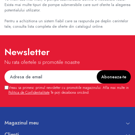
Exista mai multe tipuri de pompe submersibile care sunt oferite la alegerea
potentialului utilizator.
Pentru a achizitiona un sistem fiabil care sa raspunda pe deplin cerintelor
tale, consulta lista completa de oferte din catalogul online.
Newsletter
Nu rata ofertele si promotiile noastre
Vreau sa primesc primul newsletter cu promotiile magazinului. Afla mai multe in
Politica de Confidentialitate
Te poți dezabona oricând.
Magazinul meu
Clienti