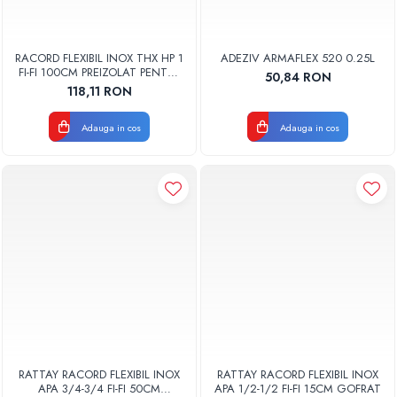
RACORD FLEXIBIL INOX THX HP 1
ADEZIV ARMAFLEX 520 0.25L
FI-FI 100CM PREIZOLAT PENTRU
50,84 RON
POMPA DE CALDURA
118,11 RON
Adauga in cos
Adauga in cos
RATTAY RACORD FLEXIBIL INOX
RATTAY RACORD FLEXIBIL INOX
APA 3/4-3/4 FI-FI 50CM
APA 1/2-1/2 FI-FI 15CM GOFRAT