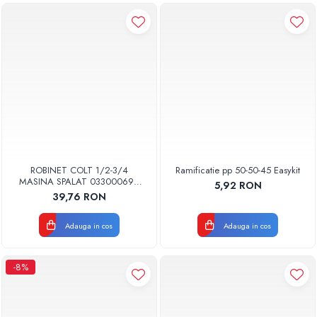
ROBINET COLT 1/2-3/4
Ramificatie pp 50-50-45 Easykit
MASINA SPALAT 033000699
5,92 RON
SCHELL
39,76 RON
Adauga in cos
Adauga in cos
-8%