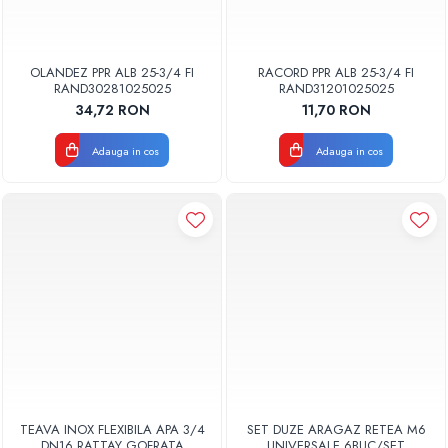
OLANDEZ PPR ALB 25-3/4 FI
RACORD PPR ALB 25-3/4 FI
RAND30281025025
RAND31201025025
34,72 RON
11,70 RON
Adauga in cos
Adauga in cos
TEAVA INOX FLEXIBILA APA 3/4
SET DUZE ARAGAZ RETEA M6
DN16 RATTAY GOFRATA
UNIVERSALE 6BUC/SET