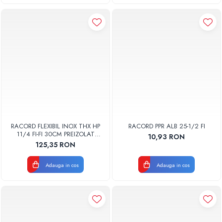
RACORD FLEXIBIL INOX THX HP
RACORD PPR ALB 25-1/2 FI
11/4 FI-FI 30CM PREIZOLAT
10,93 RON
PENTRU POMPA DE CALDURA -
125,35 RON
THX
Adauga in cos
Adauga in cos