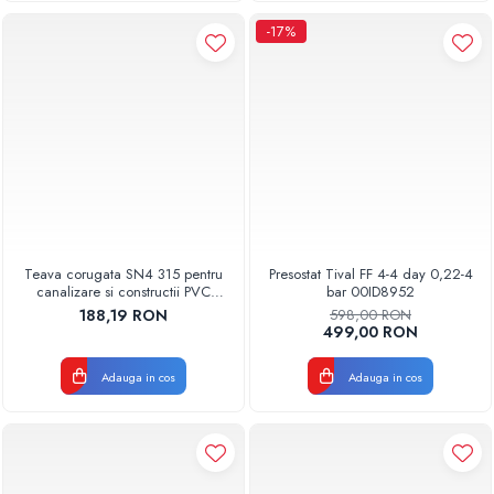
-17%
Teava corugata SN4 315 pentru
Presostat Tival FF 4-4 day 0,22-4
canalizare si constructii PVC
bar 00ID8952
BUCATA DE 1 METRU
188,19 RON
598,00 RON
499,00 RON
Adauga in cos
Adauga in cos