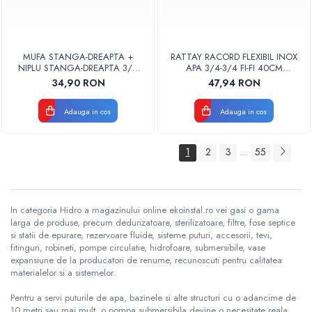
MUFA STANGA-DREAPTA +
RATTAY RACORD FLEXIBIL INOX
NIPLU STANGA-DREAPTA 3/4
APA 3/4-3/4 FI-FI 40CM
GAZ
GOFRAT
34,90 RON
47,94 RON
Adauga in cos
Adauga in cos
1
2
3
55
...
In categoria Hidro a magazinului online ekoinstal.ro vei gasi o gama
larga de produse, precum dedurizatoare, sterilizatoare, filtre, fose septice
si statii de epurare, rezervoare fluide, sisteme puturi, accesorii, tevi,
fitinguri, robineti, pompe circulatie, hidrofoare, submersibile, vase
expansiune de la producatori de renume, recunoscuti pentru calitatea
materialelor si a sistemelor.
Pentru a servi puturile de apa, bazinele si alte structuri cu o adancime de
10 metri sau mai mult, o pompa submersibila devine o necesitate reala.