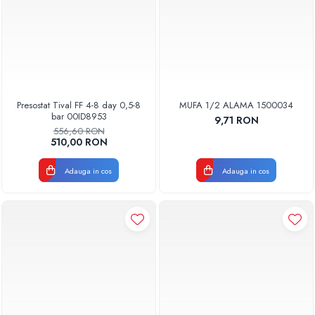
Presostat Tival FF 4-8 day 0,5-8
MUFA 1/2 ALAMA 1500034
bar 00ID8953
9,71 RON
556,60 RON
510,00 RON
Adauga in cos
Adauga in cos