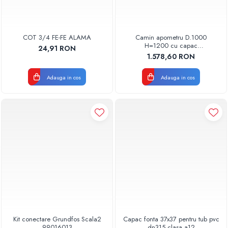
COT 3/4 FE-FE ALAMA
Camin apometru D.1000
H=1200 cu capac
24,91 RON
PECAMAP10001200
1.578,60 RON
Adauga in cos
Adauga in cos
Kit conectare Grundfos Scala2
Capac fonta 37x37 pentru tub pvc
99016013
dn315 clasa a12