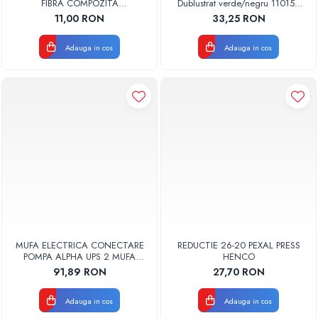
FIBRA COMPOZITA
Dublustrat verde/negru 110152
10033025004 VALDUOTHERM
Drainkit
Pompe de caldura
11,00 RON
33,25 RON
VALROM
Centrale peleti lemn
Adauga in cos
Adauga in cos
MUFA ELECTRICA CONECTARE
REDUCTIE 26-20 PEXAL PRESS
POMPA ALPHA UPS 2 MUFA
HENCO
ELECTRICA GRUNDFOS
91,89 RON
27,70 RON
Adauga in cos
Adauga in cos