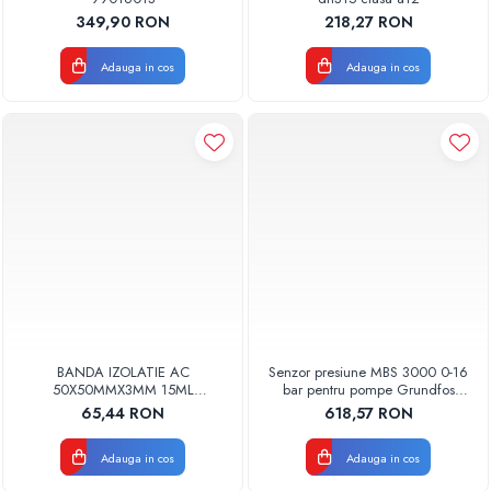
349,90 RON
218,27 RON
Adauga in cos
Adauga in cos
BANDA IZOLATIE AC
Senzor presiune MBS 3000 0-16
50X50MMX3MM 15ML
bar pentru pompe Grundfos
ARMAFLEX NEGRU ROLA
91072078
65,44 RON
618,57 RON
Adauga in cos
Adauga in cos