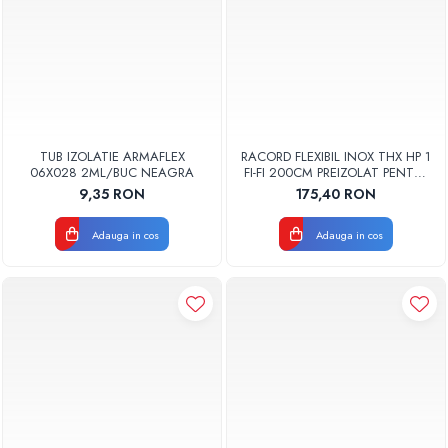
TUB IZOLATIE ARMAFLEX
RACORD FLEXIBIL INOX THX HP 1
06X028 2ML/BUC NEAGRA
FI-FI 200CM PREIZOLAT PENTRU
POMPA DE CALDURA
9,35 RON
175,40 RON
Adauga in cos
Adauga in cos