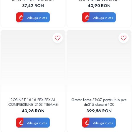
37,42 RON
40,90 RON
Adauga in cos
Adauga in cos
ROBINET 16-16 PEX PEX-AL
Gratar fonta 37x37 pentru tub pvc
COMPRESIUNE 2153 TIEMME
dn315 clasa d400
43,26 RON
399,56 RON
Adauga in cos
Adauga in cos