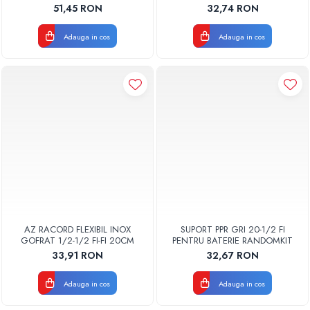
GOFRAT
51,45 RON
32,74 RON
Adauga in cos
Adauga in cos
AZ RACORD FLEXIBIL INOX
SUPORT PPR GRI 20-1/2 FI
GOFRAT 1/2-1/2 FI-FI 20CM
PENTRU BATERIE RANDOMKIT
33,91 RON
32,67 RON
Adauga in cos
Adauga in cos