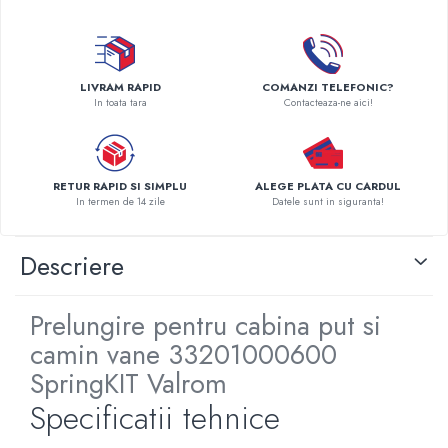
Pompe de caldura
Centrale peleti lemn
LIVRAM RAPID
COMANZI TELEFONIC?
In toata tara
Contacteaza-ne aici!
RETUR RAPID SI SIMPLU
ALEGE PLATA CU CARDUL
In termen de 14 zile
Datele sunt in siguranta!
Descriere
Prelungire pentru cabina put si
camin vane 33201000600
SpringKIT Valrom
Specificatii tehnice