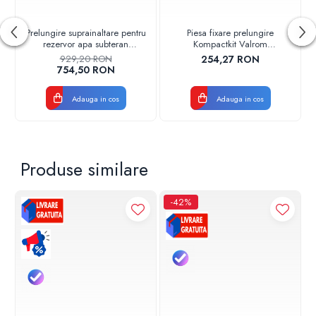
Prelungire suprainaltare pentru
Piesa fixare prelungire
rezervor apa subteran
Kompactkit Valrom
l=600mm Stockkit Valrom
47901000125
929,20 RON
254,27 RON
49020530001
754,50 RON
Adauga in cos
Adauga in cos
Produse similare
-42%