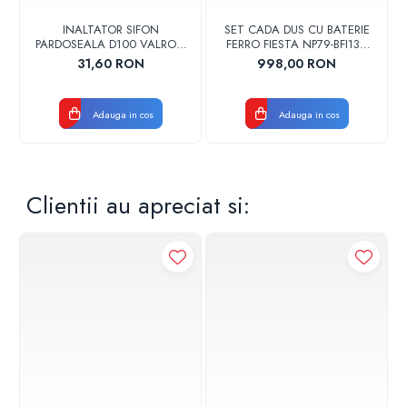
INALTATOR SIFON
SET CADA DUS CU BATERIE
PARDOSEALA D100 VALROM
FERRO FIESTA NP79-BFI13U
17001900004
CROM
31,60 RON
998,00 RON
Adauga in cos
Adauga in cos
Clientii au apreciat si: