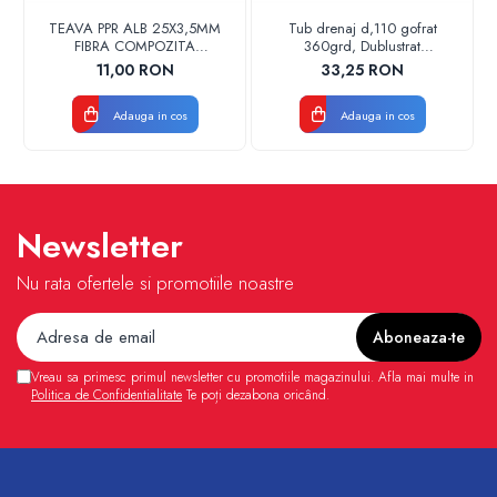
TEAVA PPR ALB 25X3,5MM
Tub drenaj d,110 gofrat
FIBRA COMPOZITA
360grd, Dublustrat
10033025004
verde/negru 110152 Drainkit
11,00 RON
33,25 RON
VALDUOTHERM VALROM
Adauga in cos
Adauga in cos
Newsletter
Nu rata ofertele si promotiile noastre
Vreau sa primesc primul newsletter cu promotiile magazinului. Afla mai multe in
Politica de Confidentialitate
Te poți dezabona oricând.