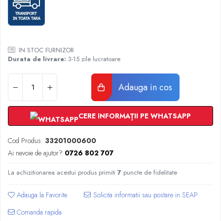
Radiatoare Otel Vogel&Noot
Radiatoare Otel Korado
Radiatoare de Baie Purmo Banga
Automatizare Termostate
IN STOC FURNIZOR
Detectoare
Durata de livrare:
3-15 zile lucratoare
Termostate centrala ambient
Detectoare de gaz si electrovalve
Adauga in cos
Detectoare de inundatie
Automatizari centrala termica
CERE INFORMAȚII PE WHATSAPP
Stabilizatoare de tensiune
Panouri solare apa calda
Cod Produs:
33201000600
Accesorii panouri solare apa calda
Ai nevoie de ajutor?
0726 802 707
Kituri panouri solare apa calda
Panouri solare nepresurizate
La achizitionarea acestui produs primiti
7
puncte de fidelitate
Automatizari panouri solare
Adauga la Favorite
Teava flexibila inox si fitinguri panouri
solare
Comanda rapida
Grupuri de pompare panouri solare