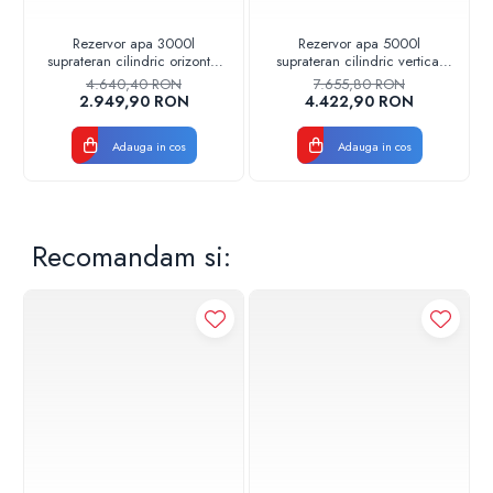
Rezervor apa 3000l
Rezervor apa 5000l
suprateran cilindric orizontal
suprateran cilindric vertical
Stockkit Valrom
Stockkit Valrom
4.640,40 RON
7.655,80 RON
49013000001
49020150000
2.949,90 RON
4.422,90 RON
Adauga in cos
Adauga in cos
Recomandam si: