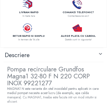
Pompe de caldura
LIVRAM RAPID
COMANZI TELEFONIC?
Centrale peleti lemn
In toata tara
Contacteaza-ne aici!
RETUR RAPID SI SIMPLU
ALEGE PLATA CU CARDUL
In termen de 14 zile
Datele sunt in siguranta!
Descriere
Pompa recirculare Grundfos
Magna1 32-80 F N 220 CORP
INOX 99221277
MAGNA1 N este varianta din otel inoxidabil pentru aplicatii in care
mediul pompat necesita acest lucru (de exemplu, apa calda
menajera). Cu MAGNA1, treaba este facuta intr-un mod intuitiv si
eficient.