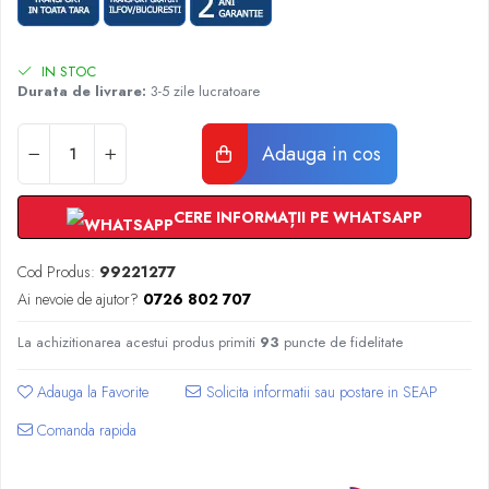
Radiatoare Otel Vogel&Noot
Radiatoare Otel Korado
Radiatoare de Baie Purmo Banga
IN STOC
Automatizare Termostate
Durata de livrare:
3-5 zile lucratoare
Detectoare
Termostate centrala ambient
Adauga in cos
Detectoare de gaz si electrovalve
Detectoare de inundatie
CERE INFORMAȚII PE WHATSAPP
Automatizari centrala termica
Stabilizatoare de tensiune
Cod Produs:
99221277
Panouri solare apa calda
Ai nevoie de ajutor?
0726 802 707
Accesorii panouri solare apa calda
La achizitionarea acestui produs primiti
93
puncte de fidelitate
Kituri panouri solare apa calda
Panouri solare nepresurizate
Adauga la Favorite
Automatizari panouri solare
Comanda rapida
Teava flexibila inox si fitinguri panouri
solare
Grupuri de pompare panouri solare