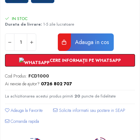
Radiatoare Otel Vogel&Noot
Radiatoare Otel Korado
Radiatoare de Baie Purmo Banga
IN STOC
Durata de livrare:
1-5 zile lucratoare
Automatizare Termostate
Detectoare
Adauga in cos
Termostate centrala ambient
Detectoare de gaz si electrovalve
Detectoare de inundatie
CERE INFORMAȚII PE WHATSAPP
Automatizari centrala termica
Stabilizatoare de tensiune
Cod Produs:
FCD1000
Panouri solare apa calda
Ai nevoie de ajutor?
0726 802 707
Accesorii panouri solare apa calda
La achizitionarea acestui produs primiti
20
puncte de fidelitate
Kituri panouri solare apa calda
Panouri solare nepresurizate
Adauga la Favorite
Automatizari panouri solare
Comanda rapida
Teava flexibila inox si fitinguri panouri
solare
Grupuri de pompare panouri solare