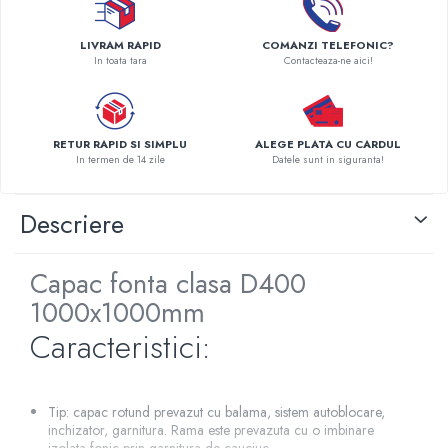
Pompe de caldura
LIVRAM RAPID
COMANZI TELEFONIC?
Centrale peleti lemn
In toata tara
Contacteaza-ne aici!
RETUR RAPID SI SIMPLU
ALEGE PLATA CU CARDUL
In termen de 14 zile
Datele sunt in siguranta!
Descriere
Capac fonta clasa D400
1000x1000mm
Caracteristici:
Tip: capac rotund prevazut cu balama, sistem autoblocare,
inchizator, garnitura. Rama este prevazuta cu o imbinare
izolata fonic prin garnitura de cauciuc