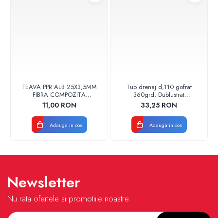
TEAVA PPR ALB 25X3,5MM
Tub drenaj d,110 gofrat
FIBRA COMPOZITA
360grd, Dublustrat
10033025004
verde/negru 110152 Drainkit
11,00 RON
33,25 RON
VALDUOTHERM VALROM
Adauga in cos
Adauga in cos
Newsletter
Nu rata ofertele si promotiile noastre