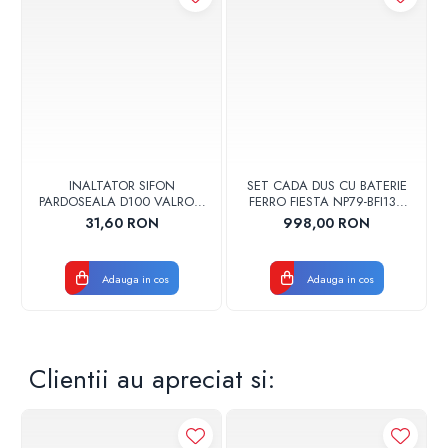
INALTATOR SIFON
SET CADA DUS CU BATERIE
PARDOSEALA D100 VALROM
FERRO FIESTA NP79-BFI13U
17001900004
CROM
31,60 RON
998,00 RON
Adauga in cos
Adauga in cos
Clientii au apreciat si: