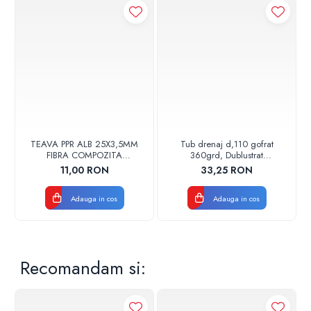
Cod: FCD1000
TEAVA PPR ALB 25X3,5MM
Tub drenaj d,110 gofrat
FIBRA COMPOZITA
360grd, Dublustrat
10033025004
verde/negru 110152 Drainkit
11,00 RON
33,25 RON
VALDUOTHERM VALROM
Adauga in cos
Adauga in cos
Recomandam si: