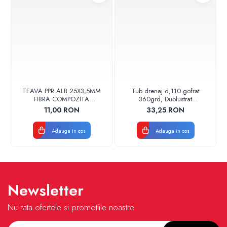
TEAVA PPR ALB 25X3,5MM
Tub drenaj d,110 gofrat
FIBRA COMPOZITA
360grd, Dublustrat
10033025004
verde/negru 110152 Drainkit
11,00 RON
33,25 RON
VALDUOTHERM VALROM
Adauga in cos
Adauga in cos
Newsletter
Nu rata ofertele si promotiile noastre