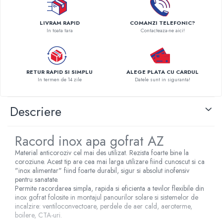
Pompe de caldura
LIVRAM RAPID
COMANZI TELEFONIC?
Centrale peleti lemn
In toata tara
Contacteaza-ne aici!
RETUR RAPID SI SIMPLU
ALEGE PLATA CU CARDUL
In termen de 14 zile
Datele sunt in siguranta!
Descriere
Racord inox apa gofrat AZ
Material anticoroziv cel mai des utilizat. Rezista foarte bine la
coroziune. Acest tip are cea mai larga utilizare fiind cunoscut si ca
"inox alimentar" fiind foarte durabil, sigur si absolut inofensiv
pentru sanatate.
Permite racordarea simpla, rapida si eficienta a tevilor flexibile din
inox gofrat folosite in montajul panourilor solare si sistemelor de
incalzire: ventiloconvectoare, perdele de aer cald, aeroterme,
boilere, CTA-uri.