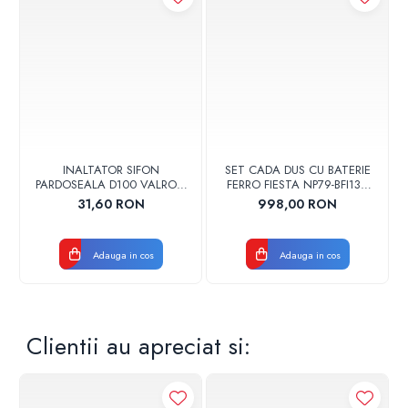
INALTATOR SIFON
SET CADA DUS CU BATERIE
PARDOSEALA D100 VALROM
FERRO FIESTA NP79-BFI13U
17001900004
CROM
31,60 RON
998,00 RON
Adauga in cos
Adauga in cos
Clientii au apreciat si: