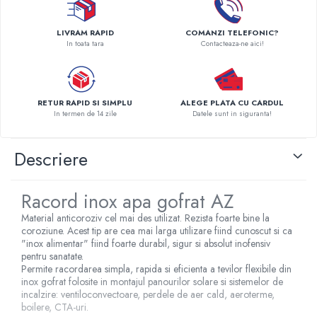
Pompe de caldura
LIVRAM RAPID
COMANZI TELEFONIC?
Centrale peleti lemn
In toata tara
Contacteaza-ne aici!
RETUR RAPID SI SIMPLU
ALEGE PLATA CU CARDUL
In termen de 14 zile
Datele sunt in siguranta!
Descriere
Racord inox apa gofrat AZ
Material anticoroziv cel mai des utilizat. Rezista foarte bine la
coroziune. Acest tip are cea mai larga utilizare fiind cunoscut si ca
"inox alimentar" fiind foarte durabil, sigur si absolut inofensiv
pentru sanatate.
Permite racordarea simpla, rapida si eficienta a tevilor flexibile din
inox gofrat folosite in montajul panourilor solare si sistemelor de
incalzire: ventiloconvectoare, perdele de aer cald, aeroterme,
boilere, CTA-uri.