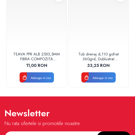
TEAVA PPR ALB 25X3,5MM
Tub drenaj d,110 gofrat
FIBRA COMPOZITA
360grd, Dublustrat
10033025004
verde/negru 110152 Drainkit
11,00 RON
33,25 RON
VALDUOTHERM VALROM
Adauga in cos
Adauga in cos
Newsletter
Nu rata ofertele si promotiile noastre