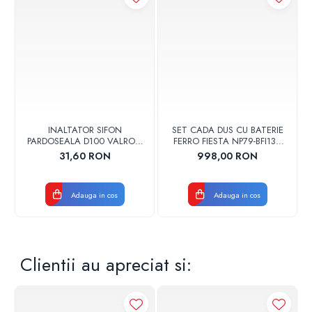
INALTATOR SIFON
SET CADA DUS CU BATERIE
PARDOSEALA D100 VALROM
FERRO FIESTA NP79-BFI13U
17001900004
CROM
31,60 RON
998,00 RON
Adauga in cos
Adauga in cos
Clientii au apreciat si: