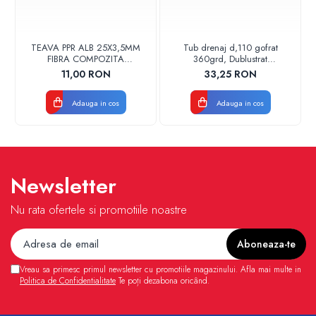
TEAVA PPR ALB 25X3,5MM
Tub drenaj d,110 gofrat
FIBRA COMPOZITA
360grd, Dublustrat
10033025004
verde/negru 110152 Drainkit
11,00 RON
33,25 RON
VALDUOTHERM VALROM
Adauga in cos
Adauga in cos
Newsletter
Nu rata ofertele si promotiile noastre
Vreau sa primesc primul newsletter cu promotiile magazinului. Afla mai multe in
Politica de Confidentialitate
Te poți dezabona oricând.