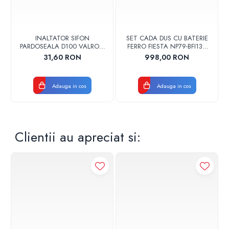
INALTATOR SIFON
SET CADA DUS CU BATERIE
PARDOSEALA D100 VALROM
FERRO FIESTA NP79-BFI13U
17001900004
CROM
31,60 RON
998,00 RON
Adauga in cos
Adauga in cos
Clientii au apreciat si: