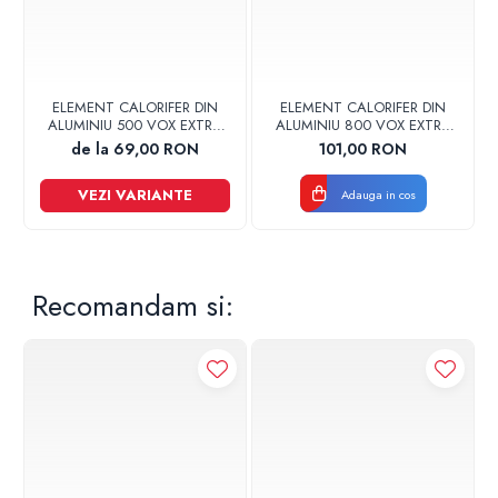
Putere la ΔT=60°C: 112 W
Putere la ΔT=50°C: 89 W
ELEMENT CALORIFER DIN
ELEMENT CALORIFER DIN
Inaltime Calorifer: 427 mm
ALUMINIU 500 VOX EXTRA
ALUMINIU 800 VOX EXTRA
Model (interax): 350 mm
GLOBAL
GLOBAL
de la 69,00 RON
101,00 RON
Presiune: 6 bar
Greutate: 1.00 kg
VEZI VARIANTE
Adauga in cos
Diametru racord: 1"
Recomandam si: