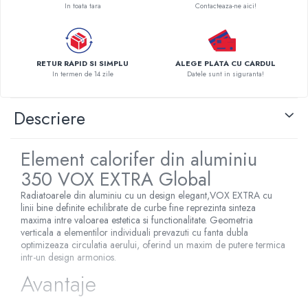
In toata tara
Contacteaza-ne aici!
Pompe de caldura
Centrale peleti lemn
RETUR RAPID SI SIMPLU
ALEGE PLATA CU CARDUL
In termen de 14 zile
Datele sunt in siguranta!
Descriere
Element calorifer din aluminiu
350 VOX EXTRA Global
Radiatoarele din aluminiu cu un design elegant,VOX EXTRA cu
linii bine definite echilibrate de curbe fine reprezinta sinteza
maxima intre valoarea estetica si functionalitate. Geometria
verticala a elementilor individuali prevazuti cu fanta dubla
optimizeaza circulatia aerului, oferind un maxim de putere termica
intr-un design armonios.
Avantaje