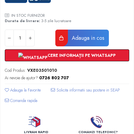
Radiatoare Otel Vogel&Noot
Radiatoare Otel Korado
IN STOC FURNIZOR
Radiatoare de Baie Purmo Banga
Durata de livrare:
3-5 zile lucratoare
Automatizare Termostate
Detectoare
Adauga in cos
Termostate centrala ambient
Detectoare de gaz si electrovalve
CERE INFORMAȚII PE WHATSAPP
Detectoare de inundatie
Automatizari centrala termica
Cod Produs:
VXE03501010
Stabilizatoare de tensiune
Ai nevoie de ajutor?
0726 802 707
Panouri solare apa calda
Accesorii panouri solare apa calda
Adauga la Favorite
Kituri panouri solare apa calda
Comanda rapida
Panouri solare nepresurizate
Automatizari panouri solare
Teava flexibila inox si fitinguri panouri
solare
LIVRAM RAPID
COMANZI TELEFONIC?
Grupuri de pompare panouri solare