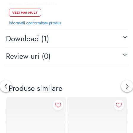
Putere termica ridicata
VEZI MAI MULT
Garantata prin certificare, in baza normei EN 442, de catre
„Politecnico” Milano. Puterea termica ridicata iti ofera
Informatii conformitate produs
avantajul instalarii unui radiator cu dimensiuni mai reduse.
Confort maxim cu economisire de energie
Download (1)
Cu aceste radiatoare, reglarea temperaturii este facila si
presupune costuri reduse. Temperatura ideala poate fi atinsa
Review-uri
(0)
rapid, pentru fiecare mediu.
Durata viata foarte mare
Materialele de calitate confera caloriferelor VOX fiabilitate si
durata de viata ridicata. Protectia dubla in „baia
Produse similare
anaforetica", urmata de lacuirea cu pudra epoxidica,
asigura o finisare perfecta si de durata.
Instalare facila
Greutatea redusa a aluminiului si a elementilor sectionali
contribuie la usurinta in manipulare si flexibilitatea instalatiei
termice.
Specificatii tehnice