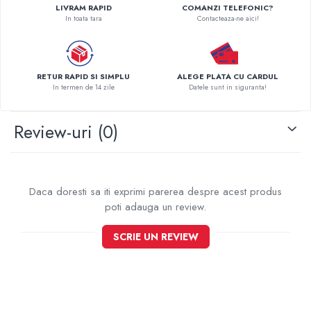
LIVRAM RAPID
COMANZI TELEFONIC?
Pompe de caldura
In toata tara
Contacteaza-ne aici!
Centrale peleti lemn
RETUR RAPID SI SIMPLU
ALEGE PLATA CU CARDUL
In termen de 14 zile
Datele sunt in siguranta!
Review-uri
(0)
Daca doresti sa iti exprimi parerea despre acest produs
poti adauga un review.
SCRIE UN REVIEW