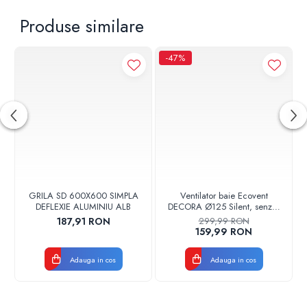
Produse similare
-47%
GRILA SD 600X600 SIMPLA
Ventilator baie Ecovent
DEFLEXIE ALUMINIU ALB
DECORA Ø125 Silent, senzor
umiditate, timer, clapeta
187,91 RON
299,99 RON
antiretur, 140 m³/h, negru
159,99 RON
Adauga in cos
Adauga in cos