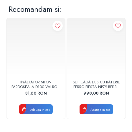
Recomandam si:
INALTATOR SIFON
SET CADA DUS CU BATERIE
PARDOSEALA D100 VALROM
FERRO FIESTA NP79-BFI13U
17001900004
CROM
31,60 RON
998,00 RON
Adauga in cos
Adauga in cos