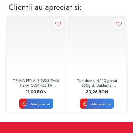
Clientii au apreciat si:
TEAVA PPR ALB 25X3,5MM
Tub drenaj d,110 gofrat
FIBRA COMPOZITA
360grd, Dublustrat
10033025004
verde/negru 110152 Drainkit
11,00 RON
33,25 RON
VALDUOTHERM VALROM
Adauga in cos
Adauga in cos