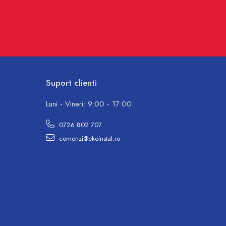
Suport clienti
Luni - Vineri: 9:00 - 17:00
0726 802 707
comenzi@ekoinstal.ro