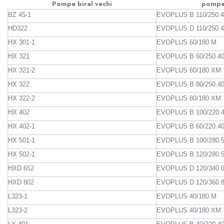
Pompe biral vechi
pompe 
Sisteme filtrare apa Debite Mari
BZ 45-1
EVOPLUS B 110/250.
Sisteme filtrare apa In Trepte
HD322
EVOPLUS D 110/250.
Consumabile Statii medii filtrante
HX 301-1
EVOPLUS 60/180 M
Consumabile Statii osmoza
HX 321
EVOPLUS B 60/250.4
HX 321-2
EVOPLUS 60/180 XM
Statii filtrare apa cu medii filtrante
HX 322
EVOPLUS B 80/250.4
Statii si Sisteme dezinfectie apa
HX 322-2
EVOPLUS 80/180 XM
Dedurizatoare Apa
HX 402
EVOPLUS B 100/220.
Osmoza inversa rezidential
HX 402-1
EVOPLUS B 60/220.4
Accesorii consumabile osmoza
HX 501-1
EVOPLUS B 100/280.
inversa
HX 502-1
EVOPLUS B 120/280.
Ultrafiltrare recomandat pentru
apa de retea
HXD 652
EVOPLUS D 120/340.
HXD 802
EVOPLUS D 120/360.
Cartuse si Filtre filtrare apa
L323-1
EVOPLUS 40/180 M
Echipamente HORECA
L323-2
EVOPLUS 40/180 XM
Filtre apa cu purjare