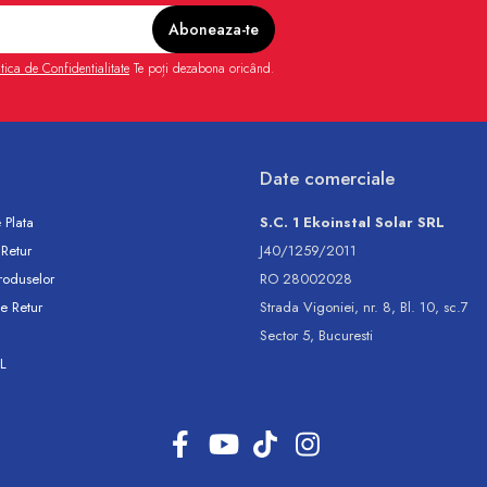
itica de Confidentialitate
Te poți dezabona oricând.
Date comerciale
 Plata
S.C. 1 Ekoinstal Solar SRL
 Retur
J40/1259/2011
roduselor
RO 28002028
e Retur
Strada Vigoniei, nr. 8, Bl. 10, sc.7
Sector 5, Bucuresti
L