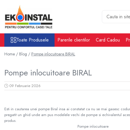
Toate Produsele
Cabina put rezervoare apa alimentare
apa
Toate Produsele
Parerile clientilor
Card Cadou
Pr
Rezervoare Stocare apa Valpurio
Camin pentru put de apa
Home /
Blog /
Pompe inlocuitoare BIRAL
Rezervoare de apă potabilă și
pluvială, bazine pentru stocare și
Pompe inlocuitoare BIRAL
irigații
Sisteme-Rezervoare ioni argint
09 Februarie 2026
Accesorii cabine put rezervoare
apa
Tratare apa
Accesorii Filtre apa
Esti in cautarea unei pompe Biral insa ai constatat ca nu se mai gasesc coduri
pregatit un ghid unde am pus modelele vechi de pompe si echivalentul aces
Accesorii Statii osmoza
produs.
Pompe inlocuitoare
Statii osmoza industriale