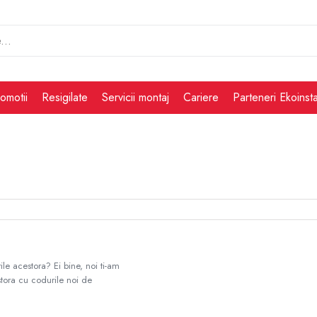
omotii
Resigilate
Servicii montaj
Cariere
Parteneri Ekoinsta
le acestora? Ei bine, noi ti-am
tora cu codurile noi de