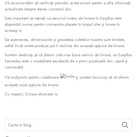
Radiatoare Otel Vogel&Noot
Vă recomandăm să verificați periodic acest e-mail pentru a afla informații
actualizate despre starea comenzii dvs.
Radiatoare Otel Korado
Radiatoare de Baie Purmo Banga
Este important să rețineți că serviciul nostru de livrare în EasyBox este
disponibil numai pentru comenzile plasate în timpul zilei și livrate în
Automatizare Termostate
aceeași zi.
Detectoare
De asemenea, dimensiunile și greutatea coletelor noastre sunt limitate,
Termostate centrala ambient
astfel încât unele produse pot fi excluse din această opțiune de livrare.
Detectoare de gaz si electrovalve
Suntem dedicați să vă oferim cele mai bune servicii de livrare, iar EasyBox
Detectoare de inundatie
Sameday este o modalitate excelentă de a primi produsele dvs. rapid și
Automatizari centrala termica
convenabil.
Stabilizatoare de tensiune
Vă mulțumim pentru colaborare
și suntem bucuroși să vă oferim
Panouri solare apa calda
această nouă opțiune de livrare.
Accesorii panouri solare apa calda
Cu respect, Echipa ekoinstal.ro
Kituri panouri solare apa calda
Panouri solare nepresurizate
Automatizari panouri solare
Teava flexibila inox si fitinguri panouri
solare
Grupuri de pompare panouri solare