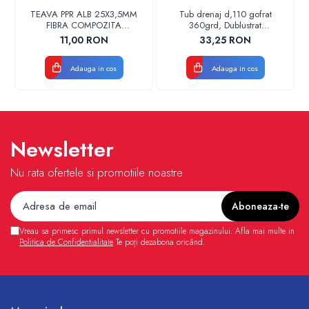
TEAVA PPR ALB 25X3,5MM
Tub drenaj d,110 gofrat
FIBRA COMPOZITA
360grd, Dublustrat
10033025004
verde/negru 110152 Drainkit
11,00 RON
33,25 RON
VALDUOTHERM VALROM
Adauga in cos
Adauga in cos
Newsletter
Nu rata ofertele si promotiile noastre
Vreau sa primesc primul newsletter cu promotiile magazinului. Afla mai multe in
Politica de Confidentialitate
Te poți dezabona oricând.