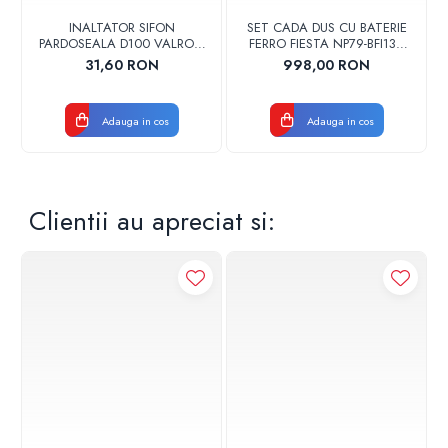
INALTATOR SIFON
SET CADA DUS CU BATERIE
PARDOSEALA D100 VALROM
FERRO FIESTA NP79-BFI13U
17001900004
CROM
31,60 RON
998,00 RON
Adauga in cos
Adauga in cos
Clientii au apreciat si: