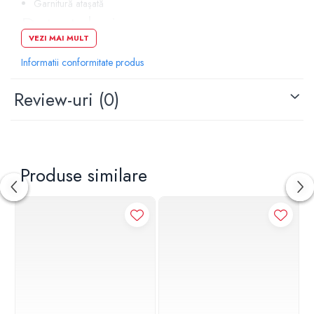
Garnitură ataşată
Date tehnice
VEZI MAI MULT
Informatii conformitate produs
Teavă de scurgere: Ø 40 mm
Greutate: 249 g
Review-uri
(0)
Produse similare