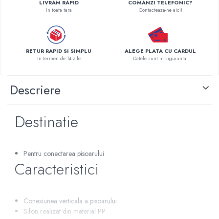
LIVRAM RAPID
COMANZI TELEFONIC?
In toata tara
Contacteaza-ne aici!
Pompe de caldura
Centrale peleti lemn
RETUR RAPID SI SIMPLU
ALEGE PLATA CU CARDUL
In termen de 14 zile
Datele sunt in siguranta!
Descriere
Destinatie
Pentru conectarea pisoarului
Caracteristici
Conexiunea verticala a pisoarului
Sifon realizat din material PP