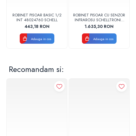
ROBINET PISOAR BASIC 1/2
ROBINET PISOAR CU SENZOR
INT 48024760 SCHELL
INFRAROSU SCHELLTRONIC
9 V AUTOMAT DN,15
443,18 RON
1.635,30 RON
011130699 SCHELL
Adauga in cos
Adauga in cos
Recomandam si: