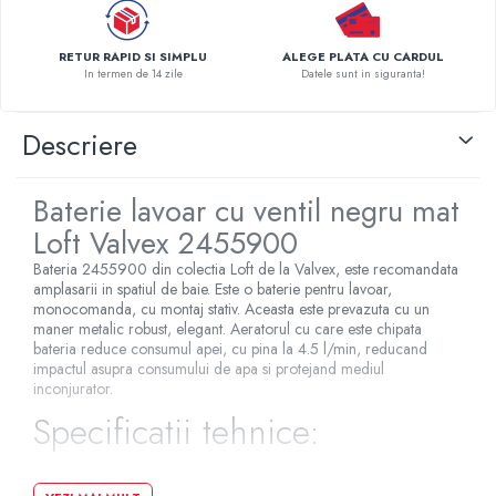
Pompe de caldura
RETUR RAPID SI SIMPLU
ALEGE PLATA CU CARDUL
Centrale peleti lemn
In termen de 14 zile
Datele sunt in siguranta!
Descriere
Baterie lavoar cu ventil negru mat
Loft Valvex 2455900
Bateria 2455900 din colectia Loft de la Valvex, este recomandata
amplasarii in spatiul de baie. Este o baterie pentru lavoar,
monocomanda, cu montaj stativ. Aceasta este prevazuta cu un
maner metalic robust, elegant. Aeratorul cu care este chipata
bateria reduce consumul apei, cu pina la 4.5 l/min, reducand
impactul asupra consumului de apa si protejand mediul
inconjurator.
Specificatii tehnice: