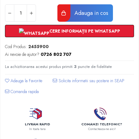
Radiatoare Otel Vogel&Noot
Radiatoare Otel Korado
Adauga in cos
Radiatoare de Baie Purmo Banga
Automatizare Termostate
CERE INFORMAȚII PE WHATSAPP
Detectoare
Termostate centrala ambient
Cod Produs:
2455900
Detectoare de gaz si electrovalve
Ai nevoie de ajutor?
0726 802 707
Detectoare de inundatie
Automatizari centrala termica
La achizitionarea acestui produs primiti
3
puncte de fidelitate
Stabilizatoare de tensiune
Adauga la Favorite
Panouri solare apa calda
Comanda rapida
Accesorii panouri solare apa calda
Kituri panouri solare apa calda
Panouri solare nepresurizate
Automatizari panouri solare
Teava flexibila inox si fitinguri panouri
LIVRAM RAPID
COMANZI TELEFONIC?
In toata tara
Contacteaza-ne aici!
solare
Grupuri de pompare panouri solare