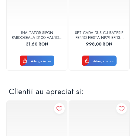
INALTATOR SIFON
SET CADA DUS CU BATERIE
PARDOSEALA D100 VALROM
FERRO FIESTA NP79-BFI13U
17001900004
CROM
31,60 RON
998,00 RON
Adauga in cos
Adauga in cos
Clientii au apreciat si: