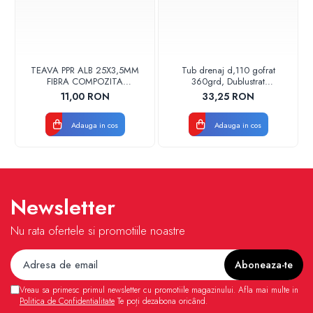
TEAVA PPR ALB 25X3,5MM
Tub drenaj d,110 gofrat
FIBRA COMPOZITA
360grd, Dublustrat
10033025004
verde/negru 110152 Drainkit
11,00 RON
33,25 RON
VALDUOTHERM VALROM
Adauga in cos
Adauga in cos
Newsletter
Nu rata ofertele si promotiile noastre
Vreau sa primesc primul newsletter cu promotiile magazinului. Afla mai multe in
Politica de Confidentialitate
Te poți dezabona oricând.