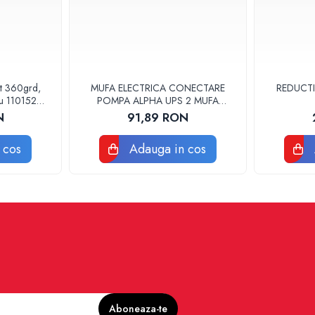
at 360grd,
MUFA ELECTRICA CONECTARE
REDUCTI
ru 110152
POMPA ALPHA UPS 2 MUFA
ELECTRICA GRUNDFOS
N
91,89 RON
 cos
Adauga in cos