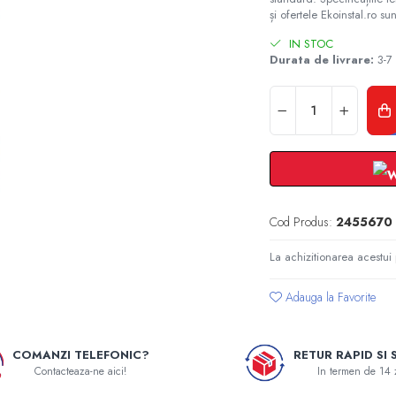
și ofertele Ekoinstal.ro sun
IN STOC
Durata de livrare:
3-7 
Cod Produs:
2455670
La achizitionarea acestui
Adauga la Favorite
COMANZI TELEFONIC?
RETUR RAPID SI 
Contacteaza-ne aici!
In termen de 14 