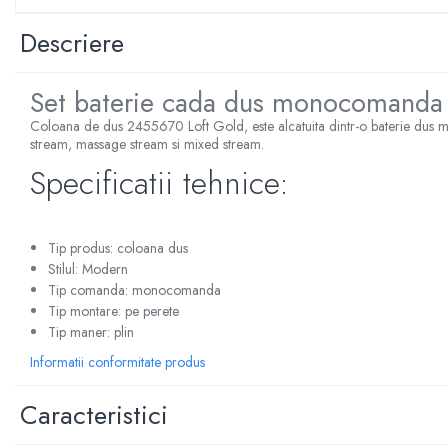
Sterilizatoare UV
Descriere
Accesorii consumabile sterilizator
UV
Set baterie cada dus monocomanda 
Carcase Filtre apa
Coloana de dus 2455670 Loft Gold, este alcatuita dintr-o baterie dus
Accesorii consumabile
stream, massage stream si mixed stream.
dedurizatoare apa
Specificatii tehnice:
Incalzire in pardoseala
Accesorii incalzire in pardoseala
Automatizare incalzire in
Tip produs: coloana dus
pardoseala
Stilul: Modern
Kituri incalzire in pardoseala
Tip comanda: monocomanda
Tip montare: pe perete
Cutie distribuitor incalzire in
Tip maner: plin
pardoseala
Informatii conformitate produs
Distribuitoare incalzire pardoseala
Grup amestec si pompare incalzire
Caracteristici
pardoseala