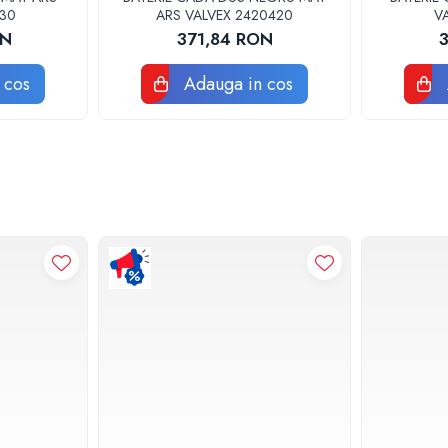
430
ARS VALVEX 2420420
V
ON
371,84 RON
 cos
Adauga in cos