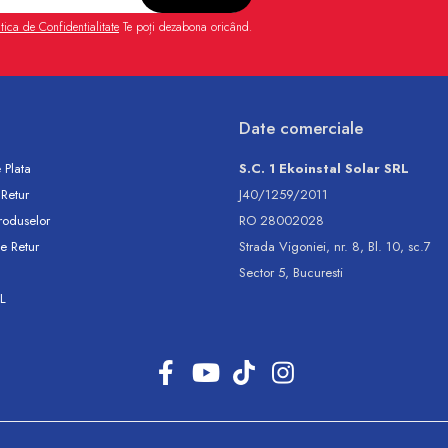
itica de Confidentialitate
Te poți dezabona oricând.
Date comerciale
 Plata
S.C. 1 Ekoinstal Solar SRL
 Retur
J40/1259/2011
roduselor
RO 28002028
e Retur
Strada Vigoniei, nr. 8, Bl. 10, sc.7
Sector 5, Bucuresti
L