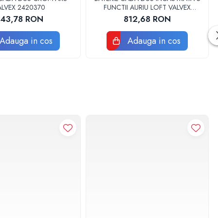
ALVEX 2420370
FUNCTII AURIU LOFT VALVEX
2455560
343,78 RON
812,68 RON
Adauga in cos
Adauga in cos