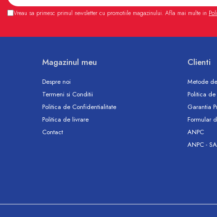
Accesorii
Vreau sa primesc primul newsletter cu promotiile magazinului. Afla mai multe in
Pol
Vase WC
Rezervoare incastrate
Rezervoare, rame WC incastrate si
clapete
Magazinul meu
Clienti
Rezervoare si rame incastrate
Clapete rezervoare si accesorii
Despre noi
Metode de
Climatizare
Termeni si Conditii
Politica de
Ventiloconvectoare
Politica de Confidentialitate
Garantia P
Ventiloconvectoare
Politica de livrare
Formular d
Termostate Accesorii Ventiloconvectoare
Contact
ANPC
Aere conditionate
ANPC - SA
Aer conditionat Monosplit
Aer conditionat Multisplit
Accesorii aer conditionat si ventilatie
Aer conditionat portabil
Filtrare aer