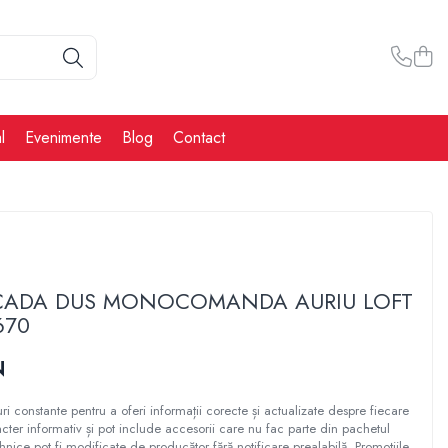
l
Evenimente
Blog
Contact
 CADA DUS MONOCOMANDA AURIU LOFT
670
N
ri constante pentru a oferi informații corecte și actualizate despre fiecare
cter informativ și pot include accesorii care nu fac parte din pachetul
ehnice pot fi modificate de producător fără notificare prealabilă. Promoțiile