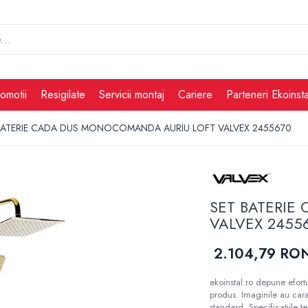
omotii
Resigilate
Servicii montaj
Cariere
Parteneri Ekoinsta
BATERIE CADA DUS MONOCOMANDA AURIU LOFT VALVEX 2455670
SET BATERIE
VALVEX 2455
2.104,79 RO
ekoinstal.ro depune efortu
produs. Imaginile au cara
standard. Specificațiile t