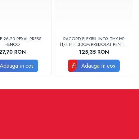
E 26-20 PEXAL PRESS
RACORD FLEXIBIL INOX THX HP
HENCO
11/4 FI-FI 30CM PREIZOLAT PENTRU
POMPA DE CALDURA - THX
27,70 RON
125,35 RON
Adauga in cos
Adauga in cos