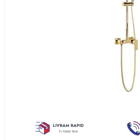
Sisteme filtrare apa Debite Mari
Sisteme filtrare apa In Trepte
Consumabile Statii medii filtrante
Consumabile Statii osmoza
Statii filtrare apa cu medii filtrante
Statii si Sisteme dezinfectie apa
Dedurizatoare Apa
Osmoza inversa rezidential
Accesorii consumabile osmoza
inversa
Ultrafiltrare recomandat pentru
apa de retea
Cartuse si Filtre filtrare apa
Echipamente HORECA
LIVRAM RAPID
In toata tara
Filtre apa cu purjare