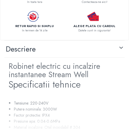
In toata tara
Contacteaza-ne aici!
Pompe de caldura
Centrale peleti lemn
RETUR RAPID SI SIMPLU
ALEGE PLATA CU CARDUL
In termen de 14 zile
Datele sunt in siguranta!
Descriere
Robinet electric cu incalzire
instantanee Stream Well
Specificatii tehnice
Tensiune: 220-240V
Putere nominala: 3000W
Factor protectie: IPX4
Presiune apa: 0.04-0.6MPa
Material incalzire: Otel inoxidabil # 304