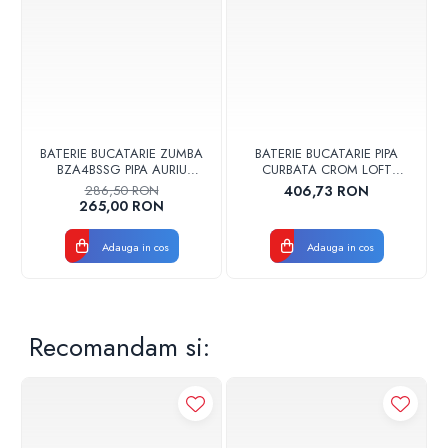
BATERIE BUCATARIE ZUMBA
BATERIE BUCATARIE PIPA
BZA4BSSG PIPA AURIU
CURBATA CROM LOFT
PERIAT FERRO
VALVEX 2454960
286,50 RON
406,73 RON
265,00 RON
Adauga in cos
Adauga in cos
Recomandam si: