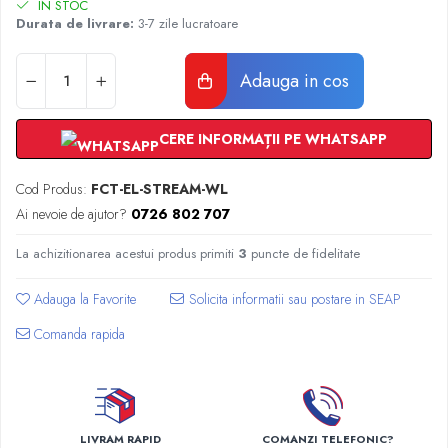
Radiatoare Otel Vogel&Noot
IN STOC
Durata de livrare:
3-7 zile lucratoare
Radiatoare Otel Korado
Radiatoare de Baie Purmo Banga
Adauga in cos
Automatizare Termostate
Detectoare
Termostate centrala ambient
CERE INFORMAȚII PE WHATSAPP
Detectoare de gaz si electrovalve
Detectoare de inundatie
Cod Produs:
FCT-EL-STREAM-WL
Automatizari centrala termica
Ai nevoie de ajutor?
0726 802 707
Stabilizatoare de tensiune
La achizitionarea acestui produs primiti
3
puncte de fidelitate
Panouri solare apa calda
Accesorii panouri solare apa calda
Adauga la Favorite
Kituri panouri solare apa calda
Comanda rapida
Panouri solare nepresurizate
Automatizari panouri solare
Teava flexibila inox si fitinguri panouri
solare
LIVRAM RAPID
COMANZI TELEFONIC?
Grupuri de pompare panouri solare