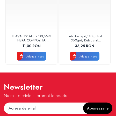
TEAVA PPR ALB 25X3,5MM
Tub drenaj d,110 gofrat
FIBRA COMPOZITA
360grd, Dublustrat
10033025004
verde/negru 110152 Drainkit
11,00 RON
33,25 RON
VALDUOTHERM VALROM
Adauga in cos
Adauga in cos
Newsletter
Nu rata ofertele si promotiile noastre