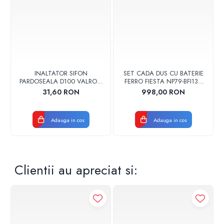
INALTATOR SIFON
SET CADA DUS CU BATERIE
PARDOSEALA D100 VALROM
FERRO FIESTA NP79-BFI13U
17001900004
CROM
31,60 RON
998,00 RON
Adauga in cos
Adauga in cos
Clientii au apreciat si: