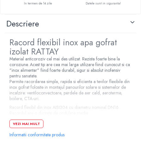
In termen de 14 zile
Datele sunt in siguranta!
Pompe de caldura
Centrale peleti lemn
Descriere
Racord flexibil inox apa gofrat
izolat RATTAY
Material anticoroziv cel mai des utilizat. Rezista foarte bine la
coroziune. Acest tip are cea mai larga utilizare fiind cunoscut si ca
"inox alimentar" fiind foarte durabil, sigur si absolut inofensiv
pentru sanatate.
Permite racordarea simpla, rapida si eficienta a tevilor flexibile din
inox gofrat folosite in montajul panourilor solare si sistemelor de
incalzire: ventiloconvectoare, perdele de aer cald, aeroterme,
boilere, CTA-uri.
Racord flexibil din inox AISI304 cu diametru nominal DN16.
Racordul are o duritate de ondulare medie.
Exemple de utilizare:
VEZI MAI MULT
Informatii conformitate produs