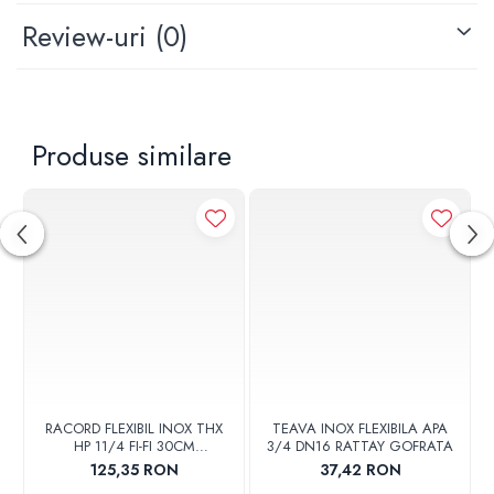
racorduri boilere
Review-uri
(0)
racorduri baterii sanitare
racorduri centrale termice
racorduri panouri solare
racorduri ventiloconvectoare
Componente racord flexibil
Produse similare
inox apa RATTAY:
RATTAY teava inox - 1 buc
RATTAY piulita-racord inox FI - 2 buc
Garnitura clingherit racord flexibil - 2 buc
Izolatie Armaflex/ Kaimann 13mm
Specificatii tehnice
RACORD FLEXIBIL INOX THX
TEAVA INOX FLEXIBILA APA
Lungime racord: 70 cm
HP 11/4 FI-FI 30CM
3/4 DN16 RATTAY GOFRATA
Diametru nominal: 3/4"
PREIZOLAT PENTRU POMPA
125,35 RON
37,42 RON
DE CALDURA - THX
Izolatie Armaflex/ Kaimann 13mm