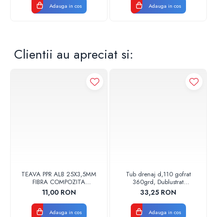
Adauga in cos
Adauga in cos
Clientii au apreciat si:
TEAVA PPR ALB 25X3,5MM
Tub drenaj d,110 gofrat
FIBRA COMPOZITA
360grd, Dublustrat
10033025004
verde/negru 110152 Drainkit
11,00 RON
33,25 RON
VALDUOTHERM VALROM
Adauga in cos
Adauga in cos