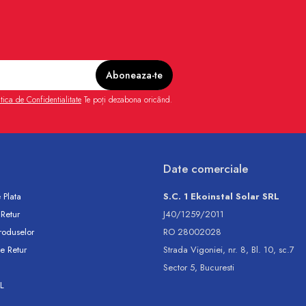
itica de Confidentialitate
Te poți dezabona oricând.
Date comerciale
 Plata
S.C. 1 Ekoinstal Solar SRL
 Retur
J40/1259/2011
roduselor
RO 28002028
e Retur
Strada Vigoniei, nr. 8, Bl. 10, sc.7
Sector 5, Bucuresti
L