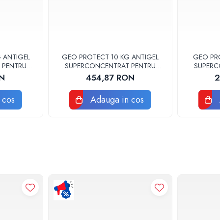
 ANTIGEL
GEO PROTECT 10 KG ANTIGEL
GEO PRO
 PENTRU
SUPERCONCENTRAT PENTRU
SUPERC
ERMALE
INSTALATII GEOTERMALE
INSTA
ON
454,87 RON
2
0
LBXGPCC010
 cos
Adauga in cos