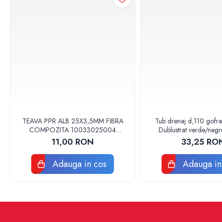
Baterii sanitare
Accesorii baterii
Baterii bucatarie
Baterii lavoar
Baterii cada si dus
Seturi baterii baie
Para palarii furtune de dus
Baterii bideu
Baterii pisoar
TEAVA PPR ALB 25X3,5MM FIBRA
Tub drenaj d,110 gofr
COMPOZITA 10033025004
Dublustrat verde/neg
Chiuvete si lavoare
VALDUOTHERM VALROM
Drainkit
11,00 RON
33,25 RO
Lavoare baie
Chiuvete Bucatarie
Adauga in cos
Adauga in
Accesorii chiuvete si lavoare
Obiecte sanitare persoane cu
dizabilitati
Baterii sanitare