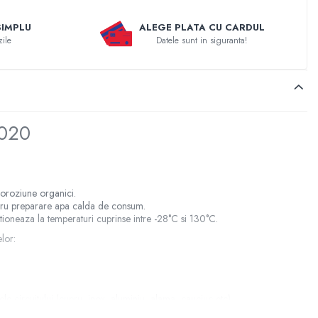
SIMPLU
ALEGE PLATA CU CARDUL
zile
Datele sunt in siguranta!
5020
coroziune organici.
entru preparare apa calda de consum.
nctioneaza la temperaturi cuprinse intre -28°C si 130°C.
lor:
le circuitului (cupru, inox, aluminiu, alama, cauciuc etc)