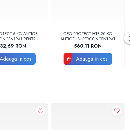
TECT 5 KG ANTIGEL
GEO PROTECT HTF 20 KG
ONCENTRAT PENTRU
ANTIGEL SUPERCONCENTRAT
LATII GEOTERMALE
PENTRU INSTALATII GEOTERMALE
32,69 RON
560,11 RON
LBXGPCC005
LBXHTGP020
Adauga in cos
Adauga in cos