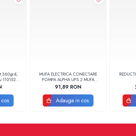
at 360grd,
MUFA ELECTRICA CONECTARE
REDUCTI
ru 110152
POMPA ALPHA UPS 2 MUFA
ELECTRICA GRUNDFOS
N
91,89 RON
 cos
Adauga in cos