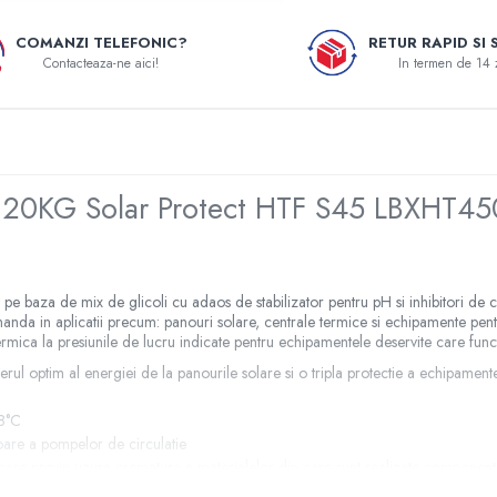
COMANZI TELEFONIC?
RETUR RAPID SI 
Contacteaza-ne aici!
In termen de 14 
lare 20KG Solar Protect HTF S45 LBXHT4
 baza de mix de glicoli cu adaos de stabilizator pentru pH si inhibitori de 
omanda in aplicatii precum: panouri solare, centrale termice si echipamente p
ate termica la presiunile de lucru indicate pentru echipamentele deservite care fu
 optim al energiei de la panourile solare si o tripla protectie a echipamente
28°C
toare a pompelor de circulatie
, care previn uzura prematura a materialelor din care sunt realizate componente