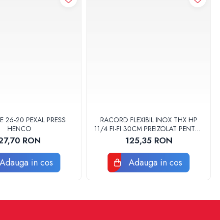
E 26-20 PEXAL PRESS
RACORD FLEXIBIL INOX THX HP
HENCO
11/4 FI-FI 30CM PREIZOLAT PENTRU
POMPA DE CALDURA - THX
27,70 RON
125,35 RON
Adauga in cos
Adauga in cos