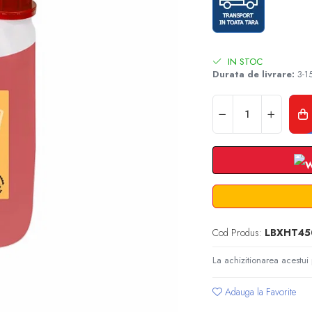
IN STOC
Durata de livrare:
3-15
Cod Produs:
LBXHT45
La achizitionarea acestui
Adauga la Favorite