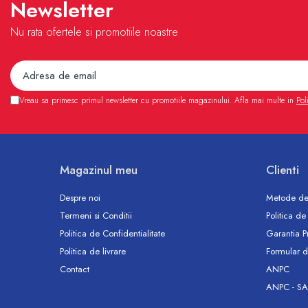
Newsletter
Accesorii
Vase WC
Nu rata ofertele si promotiile noastre
Rezervoare incastrate
Rezervoare, rame WC incastrate si
clapete
Rezervoare si rame incastrate
Vreau sa primesc primul newsletter cu promotiile magazinului. Afla mai multe in
Pol
Clapete rezervoare si accesorii
Climatizare
Ventiloconvectoare
Ventiloconvectoare
Magazinul meu
Clienti
Termostate Accesorii Ventiloconvectoare
Despre noi
Metode de
Aere conditionate
Termeni si Conditii
Politica de
Aer conditionat Monosplit
Politica de Confidentialitate
Garantia P
Aer conditionat Multisplit
Politica de livrare
Formular d
Accesorii aer conditionat si ventilatie
Contact
ANPC
Aer conditionat portabil
ANPC - SA
Filtrare aer