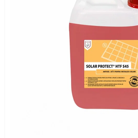
Sisteme filtrare apa Debite Mari
Sisteme filtrare apa In Trepte
Consumabile Statii medii filtrante
Consumabile Statii osmoza
Statii filtrare apa cu medii filtrante
Statii si Sisteme dezinfectie apa
Dedurizatoare Apa
Osmoza inversa rezidential
Accesorii consumabile osmoza
inversa
Ultrafiltrare recomandat pentru
apa de retea
Cartuse si Filtre filtrare apa
Echipamente HORECA
Filtre apa cu purjare