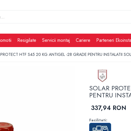
omotii
Resigilate
Servicii montaj
Cariere
Parteneri Ekoinsta
PROTECT HTF S45 20 KG ANTIGEL -28 GRADE PENTRU INSTALATII SO
SOLAR PROTE
PENTRU INST
337,94 RON
Facilitati: