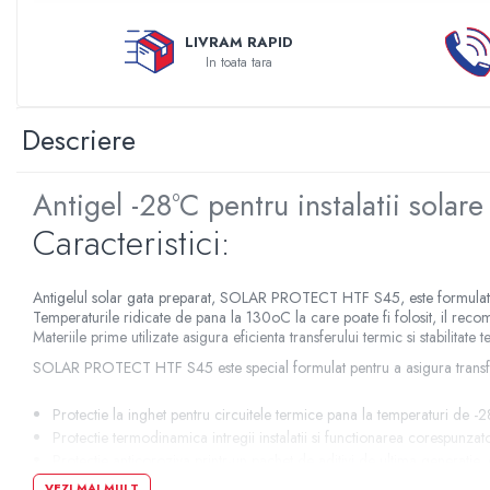
Sterilizatoare UV
LIVRAM RAPID
Accesorii consumabile sterilizator
In toata tara
UV
Carcase Filtre apa
Descriere
Accesorii consumabile
dedurizatoare apa
Antigel -28°C pentru instalatii so
Incalzire in pardoseala
Accesorii incalzire in pardoseala
Caracteristici:
Automatizare incalzire in
pardoseala
Antigelul solar gata preparat, SOLAR PROTECT HTF S45, este formulat pe
Kituri incalzire in pardoseala
Temperaturile ridicate de pana la 130oC la care poate fi folosit, il rec
Materiile prime utilizate asigura eficienta transferului termic si stabilit
Cutie distribuitor incalzire in
SOLAR PROTECT HTF S45 este special formulat pentru a asigura transferul
pardoseala
Distribuitoare incalzire pardoseala
Protectie la inghet pentru circuitele termice pana la temperaturi de -
Grup amestec si pompare incalzire
Protectie termodinamica intregii instalatii si functionarea corespunza
pardoseala
Protectie anticoroziva printr-un pachet de aditivi de ultima generatie
VEZI MAI MULT