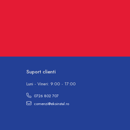
Suport clienti
Luni - Vineri: 9:00 - 17:00
0726 802 707
comenzi@ekoinstal.ro