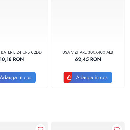
 BATERIE 24 CPB 02DD
USA VIZITARE 300X400 ALB
10,18 RON
62,45 RON
Adauga in cos
Adauga in cos